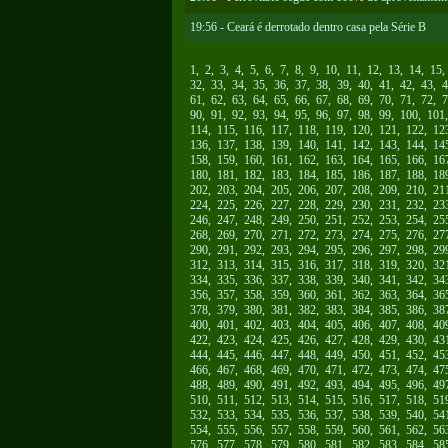
19:56 - Ceará é derrotado dentro casa pela Série B
1
,
2
,
3
,
4
,
5
,
6
,
7
,
8
,
9
,
10
,
11
,
12
,
13
,
14
,
15
32
,
33
,
34
,
35
,
36
,
37
,
38
,
39
,
40
,
41
,
42
,
43
,
4
61
,
62
,
63
,
64
,
65
,
66
,
67
,
68
,
69
,
70
,
71
,
72
,
7
90
,
91
,
92
,
93
,
94
,
95
,
96
,
97
,
98
,
99
,
100
,
101
114
,
115
,
116
,
117
,
118
,
119
,
120
,
121
,
122
,
12
136
,
137
,
138
,
139
,
140
,
141
,
142
,
143
,
144
,
14
158
,
159
,
160
,
161
,
162
,
163
,
164
,
165
,
166
,
16
180
,
181
,
182
,
183
,
184
,
185
,
186
,
187
,
188
,
18
202
,
203
,
204
,
205
,
206
,
207
,
208
,
209
,
210
,
21
224
,
225
,
226
,
227
,
228
,
229
,
230
,
231
,
232
,
23
246
,
247
,
248
,
249
,
250
,
251
,
252
,
253
,
254
,
25
268
,
269
,
270
,
271
,
272
,
273
,
274
,
275
,
276
,
27
290
,
291
,
292
,
293
,
294
,
295
,
296
,
297
,
298
,
29
312
,
313
,
314
,
315
,
316
,
317
,
318
,
319
,
320
,
32
334
,
335
,
336
,
337
,
338
,
339
,
340
,
341
,
342
,
34
356
,
357
,
358
,
359
,
360
,
361
,
362
,
363
,
364
,
36
378
,
379
,
380
,
381
,
382
,
383
,
384
,
385
,
386
,
38
400
,
401
,
402
,
403
,
404
,
405
,
406
,
407
,
408
,
40
422
,
423
,
424
,
425
,
426
,
427
,
428
,
429
,
430
,
43
444
,
445
,
446
,
447
,
448
,
449
,
450
,
451
,
452
,
45
466
,
467
,
468
,
469
,
470
,
471
,
472
,
473
,
474
,
47
488
,
489
,
490
,
491
,
492
,
493
,
494
,
495
,
496
,
49
510
,
511
,
512
,
513
,
514
,
515
,
516
,
517
,
518
,
51
532
,
533
,
534
,
535
,
536
,
537
,
538
,
539
,
540
,
54
554
,
555
,
556
,
557
,
558
,
559
,
560
,
561
,
562
,
56
576
,
577
,
578
,
579
,
580
,
581
,
582
,
583
,
584
,
58