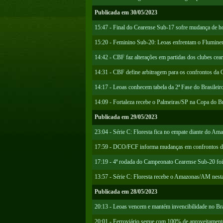
Publicada em 30/05/2023
15:47 - Final do Cearense Sub-17 sofre mudança de ho
15:20 - Feminino Sub-20: Leoas enfrentam o Fluminen
14:42 - CBF faz alterações em partidas dos clubes cea
14:31 - CBF define arbitragem para os confrontos da 
14:17 - Leoas conhecem tabela da 2ª Fase do Brasilei
14:09 - Fortaleza recebe o Palmeiras/SP na Copa do Br
Publicada em 29/05/2023
23:04 - Série C: Floresta fica no empate diante do A
17:59 - DCO/FCF informa mudanças em confrontos d
17:19 - 4ª rodada do Campeonato Cearense Sub-20 foi f
13:57 - Série C: Floresta recebe o Amazonas/AM nesta
Publicada em 28/05/2023
20:13 - Leoas vencem e mantém invencibilidade no Br
20:01 - Ferroviário segue com 100% de aproveitamento