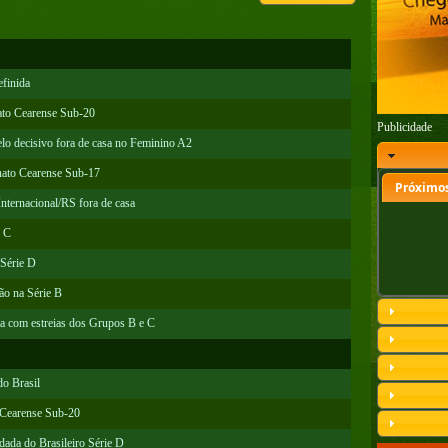
finida
to Cearense Sub-20
Publicidade
lo decisivo fora de casa no Feminino A2
ato Cearense Sub-17
Próximos
nternacional/RS fora de casa
e C
 Série D
ão na Série B
ta com estreias dos Grupos B e C
do Brasil
Cearense Sub-20
dada do Brasileiro Série D