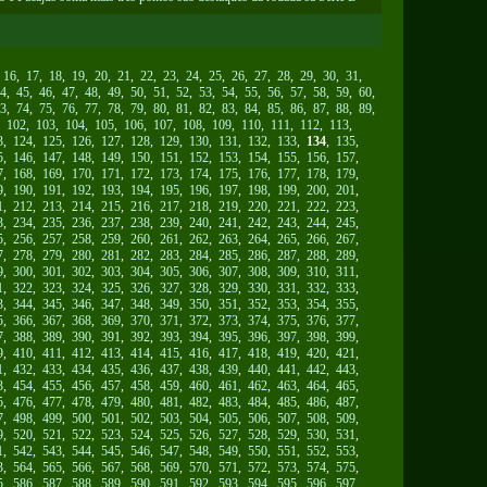
,
16
,
17
,
18
,
19
,
20
,
21
,
22
,
23
,
24
,
25
,
26
,
27
,
28
,
29
,
30
,
31
,
4
,
45
,
46
,
47
,
48
,
49
,
50
,
51
,
52
,
53
,
54
,
55
,
56
,
57
,
58
,
59
,
60
,
3
,
74
,
75
,
76
,
77
,
78
,
79
,
80
,
81
,
82
,
83
,
84
,
85
,
86
,
87
,
88
,
89
,
,
102
,
103
,
104
,
105
,
106
,
107
,
108
,
109
,
110
,
111
,
112
,
113
,
3
,
124
,
125
,
126
,
127
,
128
,
129
,
130
,
131
,
132
,
133
,
134
,
135
,
5
,
146
,
147
,
148
,
149
,
150
,
151
,
152
,
153
,
154
,
155
,
156
,
157
,
7
,
168
,
169
,
170
,
171
,
172
,
173
,
174
,
175
,
176
,
177
,
178
,
179
,
9
,
190
,
191
,
192
,
193
,
194
,
195
,
196
,
197
,
198
,
199
,
200
,
201
,
1
,
212
,
213
,
214
,
215
,
216
,
217
,
218
,
219
,
220
,
221
,
222
,
223
,
3
,
234
,
235
,
236
,
237
,
238
,
239
,
240
,
241
,
242
,
243
,
244
,
245
,
5
,
256
,
257
,
258
,
259
,
260
,
261
,
262
,
263
,
264
,
265
,
266
,
267
,
7
,
278
,
279
,
280
,
281
,
282
,
283
,
284
,
285
,
286
,
287
,
288
,
289
,
9
,
300
,
301
,
302
,
303
,
304
,
305
,
306
,
307
,
308
,
309
,
310
,
311
,
1
,
322
,
323
,
324
,
325
,
326
,
327
,
328
,
329
,
330
,
331
,
332
,
333
,
3
,
344
,
345
,
346
,
347
,
348
,
349
,
350
,
351
,
352
,
353
,
354
,
355
,
5
,
366
,
367
,
368
,
369
,
370
,
371
,
372
,
373
,
374
,
375
,
376
,
377
,
7
,
388
,
389
,
390
,
391
,
392
,
393
,
394
,
395
,
396
,
397
,
398
,
399
,
9
,
410
,
411
,
412
,
413
,
414
,
415
,
416
,
417
,
418
,
419
,
420
,
421
,
1
,
432
,
433
,
434
,
435
,
436
,
437
,
438
,
439
,
440
,
441
,
442
,
443
,
3
,
454
,
455
,
456
,
457
,
458
,
459
,
460
,
461
,
462
,
463
,
464
,
465
,
5
,
476
,
477
,
478
,
479
,
480
,
481
,
482
,
483
,
484
,
485
,
486
,
487
,
7
,
498
,
499
,
500
,
501
,
502
,
503
,
504
,
505
,
506
,
507
,
508
,
509
,
9
,
520
,
521
,
522
,
523
,
524
,
525
,
526
,
527
,
528
,
529
,
530
,
531
,
1
,
542
,
543
,
544
,
545
,
546
,
547
,
548
,
549
,
550
,
551
,
552
,
553
,
3
,
564
,
565
,
566
,
567
,
568
,
569
,
570
,
571
,
572
,
573
,
574
,
575
,
5
,
586
,
587
,
588
,
589
,
590
,
591
,
592
,
593
,
594
,
595
,
596
,
597
,