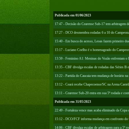
Publicada em 01/06/2023
17:47 - Decisão do Cearense Sub-17 tem arbitragem de
17:27 - DCO desmembra rodadas 6 a 10 do Campeona
15:40 - Em busca do acesso, Leoas fazem primeiro due
15:17 - Luciano Coelho é o homenageado do Campeon
13:59 - Feminino A1: Meninas do Vozão enfrentam o I
13:35 - CBF divulga escalas de rodadas das Séries B 
13:22 - Partida do Caucaia tem mudança de horário na
13:12 - Ceará recebe Chapecoense/SC na Arena Castel
13:11 - Cearense Sub-20 entra em sua 5ª rodada e con
Publicada em 31/05/2023
22:49 - Fortaleza vence mas acaba eliminado da Copa 
15:12 - DCO/FCF informa mudança em confronto do 
14:06 - CBF divulga escalas de arbitragem para a 5ª ro