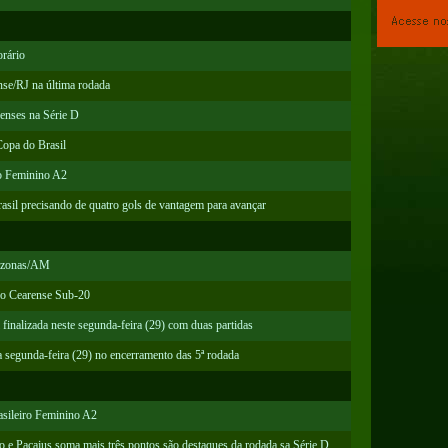
rário
se/RJ na última rodada
renses na Série D
Copa do Brasil
ro Feminino A2
asil precisando de quatro gols de vantagem para avançar
mazonas/AM
o Cearense Sub-20
inalizada neste segunda-feira (29) com duas partidas
 segunda-feira (29) no encerramento das 5ª rodada
asileiro Feminino A2
 e Pacajus soma mais três pontos são destaques da rodada sa Série D