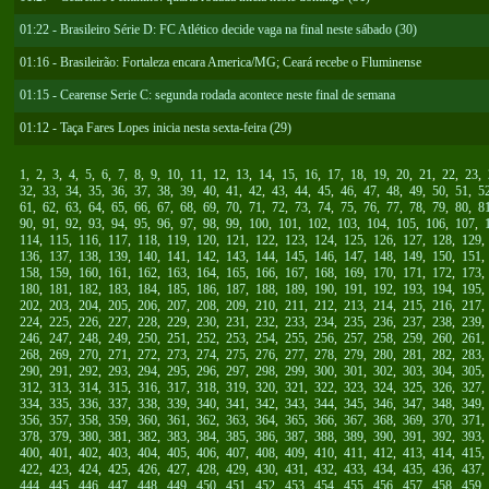
01:22 - Brasileiro Série D: FC Atlético decide vaga na final neste sábado (30)
01:16 - Brasileirão: Fortaleza encara America/MG; Ceará recebe o Fluminense
01:15 - Cearense Serie C: segunda rodada acontece neste final de semana
01:12 - Taça Fares Lopes inicia nesta sexta-feira (29)
1
,
2
,
3
,
4
,
5
,
6
,
7
,
8
,
9
,
10
,
11
,
12
,
13
,
14
,
15
,
16
,
17
,
18
,
19
,
20
,
21
,
22
,
23
,
32
,
33
,
34
,
35
,
36
,
37
,
38
,
39
,
40
,
41
,
42
,
43
,
44
,
45
,
46
,
47
,
48
,
49
,
50
,
51
,
5
61
,
62
,
63
,
64
,
65
,
66
,
67
,
68
,
69
,
70
,
71
,
72
,
73
,
74
,
75
,
76
,
77
,
78
,
79
,
80
,
8
90
,
91
,
92
,
93
,
94
,
95
,
96
,
97
,
98
,
99
,
100
,
101
,
102
,
103
,
104
,
105
,
106
,
107
,
114
,
115
,
116
,
117
,
118
,
119
,
120
,
121
,
122
,
123
,
124
,
125
,
126
,
127
,
128
,
129
136
,
137
,
138
,
139
,
140
,
141
,
142
,
143
,
144
,
145
,
146
,
147
,
148
,
149
,
150
,
151
158
,
159
,
160
,
161
,
162
,
163
,
164
,
165
,
166
,
167
,
168
,
169
,
170
,
171
,
172
,
173
180
,
181
,
182
,
183
,
184
,
185
,
186
,
187
,
188
,
189
,
190
,
191
,
192
,
193
,
194
,
195
202
,
203
,
204
,
205
,
206
,
207
,
208
,
209
,
210
,
211
,
212
,
213
,
214
,
215
,
216
,
217
224
,
225
,
226
,
227
,
228
,
229
,
230
,
231
,
232
,
233
,
234
,
235
,
236
,
237
,
238
,
239
246
,
247
,
248
,
249
,
250
,
251
,
252
,
253
,
254
,
255
,
256
,
257
,
258
,
259
,
260
,
261
268
,
269
,
270
,
271
,
272
,
273
,
274
,
275
,
276
,
277
,
278
,
279
,
280
,
281
,
282
,
283
290
,
291
,
292
,
293
,
294
,
295
,
296
,
297
,
298
,
299
,
300
,
301
,
302
,
303
,
304
,
305
312
,
313
,
314
,
315
,
316
,
317
,
318
,
319
,
320
,
321
,
322
,
323
,
324
,
325
,
326
,
327
334
,
335
,
336
,
337
,
338
,
339
,
340
,
341
,
342
,
343
,
344
,
345
,
346
,
347
,
348
,
349
356
,
357
,
358
,
359
,
360
,
361
,
362
,
363
,
364
,
365
,
366
,
367
,
368
,
369
,
370
,
371
378
,
379
,
380
,
381
,
382
,
383
,
384
,
385
,
386
,
387
,
388
,
389
,
390
,
391
,
392
,
393
400
,
401
,
402
,
403
,
404
,
405
,
406
,
407
,
408
,
409
,
410
,
411
,
412
,
413
,
414
,
415
422
,
423
,
424
,
425
,
426
,
427
,
428
,
429
,
430
,
431
,
432
,
433
,
434
,
435
,
436
,
437
444
,
445
,
446
,
447
,
448
,
449
,
450
,
451
,
452
,
453
,
454
,
455
,
456
,
457
,
458
,
459