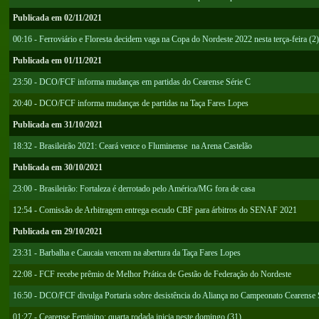
Publicada em 02/11/2021
00:16 - Ferroviário e Floresta decidem vaga na Copa do Nordeste 2022 nesta terça-feira (2)
Publicada em 01/11/2021
23:50 - DCO/FCF informa mudanças em partidas do Cearense Série C
20:40 - DCO/FCF informa mudanças de partidas na Taça Fares Lopes
Publicada em 31/10/2021
18:32 - Brasileirão 2021: Ceará vence o Fluminense na Arena Castelão
Publicada em 30/10/2021
23:00 - Brasileirão: Fortaleza é derrotado pelo América/MG fora de casa
12:54 - Comissão de Arbitragem entrega escudo CBF para árbitros do SENAF 2021
Publicada em 29/10/2021
23:31 - Barbalha e Caucaia vencem na abertura da Taça Fares Lopes
22:08 - FCF recebe prêmio de Melhor Prática de Gestão de Federação do Nordeste
16:50 - DCO/FCF divulga Portaria sobre desistência do Aliança no Campeonato Cearense 
01:27 - Cearense Feminino: quarta rodada inicia neste domingo (31)