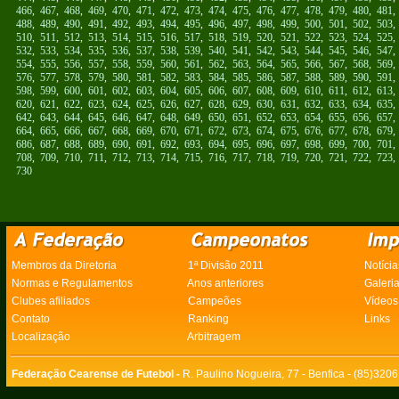
466
,
467
,
468
,
469
,
470
,
471
,
472
,
473
,
474
,
475
,
476
,
477
,
478
,
479
,
480
,
481
488
,
489
,
490
,
491
,
492
,
493
,
494
,
495
,
496
,
497
,
498
,
499
,
500
,
501
,
502
,
503
510
,
511
,
512
,
513
,
514
,
515
,
516
,
517
,
518
,
519
,
520
,
521
,
522
,
523
,
524
,
525
532
,
533
,
534
,
535
,
536
,
537
,
538
,
539
,
540
,
541
,
542
,
543
,
544
,
545
,
546
,
547
554
,
555
,
556
,
557
,
558
,
559
,
560
,
561
,
562
,
563
,
564
,
565
,
566
,
567
,
568
,
569
576
,
577
,
578
,
579
,
580
,
581
,
582
,
583
,
584
,
585
,
586
,
587
,
588
,
589
,
590
,
591
598
,
599
,
600
,
601
,
602
,
603
,
604
,
605
,
606
,
607
,
608
,
609
,
610
,
611
,
612
,
613
620
,
621
,
622
,
623
,
624
,
625
,
626
,
627
,
628
,
629
,
630
,
631
,
632
,
633
,
634
,
635
642
,
643
,
644
,
645
,
646
,
647
,
648
,
649
,
650
,
651
,
652
,
653
,
654
,
655
,
656
,
657
664
,
665
,
666
,
667
,
668
,
669
,
670
,
671
,
672
,
673
,
674
,
675
,
676
,
677
,
678
,
679
686
,
687
,
688
,
689
,
690
,
691
,
692
,
693
,
694
,
695
,
696
,
697
,
698
,
699
,
700
,
701
708
,
709
,
710
,
711
,
712
,
713
,
714
,
715
,
716
,
717
,
718
,
719
,
720
,
721
,
722
,
723
730
Membros da Diretoria
1ª Divisão 2011
Notícia
Normas e Regulamentos
Anos anteriores
Galeri
Clubes afiliados
Campeões
Vídeos
Contato
Ranking
Links
Localização
Arbitragem
Federação Cearense de Futebol -
R. Paulino Nogueira, 77 - Benfica - (85)320