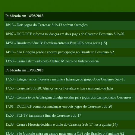
Publicada em 14/06/2018
18:13 - Dois jogos do Cearense Sub-13 sofrem alterações
18:07 - DCO/FCF informa mudanças em dois jogos do Cearense Feminino Sub-20
14:51 - Brasileiro Série B: Fortaleza enfrenta Brasil/RS nesta sexta (15)
14:18 - São Gonçalo perde e encerra participação no Brasileiro Feminino A2
13:58 - Ceará é derrotado pelo Atlético Mineiro no Independência
Publicada em 13/06/2018
17:58 - Estação vence Floresta e assume a liderança do grupo A do Cearense Sub-13
17:56 - Cearense Sub-20: Aliança vence Fortaleza e fica a um ponto do líder
17:20 - Comissão de Arbitragem divulga escalas para jogos dos Campeonatos Cearenses
17:01 - DCO/FCF comunica mudanças em dois jogos do Cearense Sub-20
15:56 - FCFTV transmitirá final do Cearense Sub-17
15:38 - Ceará e Floresta decidem o título do Cearense Sub-17 nesta quinta (14)
13:40 - São Gonçalo entra em campo nesta quarta (13) pelo Brasileiro Feminino A2