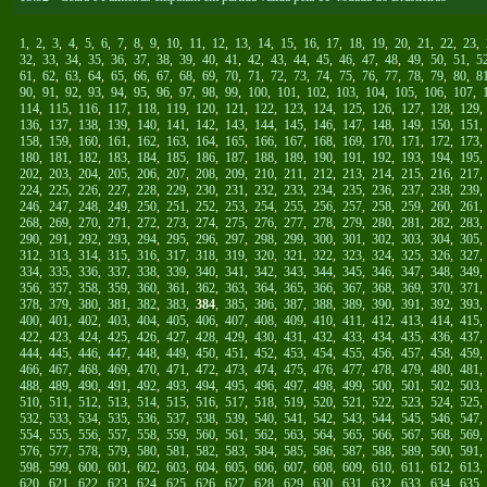
1
,
2
,
3
,
4
,
5
,
6
,
7
,
8
,
9
,
10
,
11
,
12
,
13
,
14
,
15
,
16
,
17
,
18
,
19
,
20
,
21
,
22
,
23
,
32
,
33
,
34
,
35
,
36
,
37
,
38
,
39
,
40
,
41
,
42
,
43
,
44
,
45
,
46
,
47
,
48
,
49
,
50
,
51
,
5
61
,
62
,
63
,
64
,
65
,
66
,
67
,
68
,
69
,
70
,
71
,
72
,
73
,
74
,
75
,
76
,
77
,
78
,
79
,
80
,
8
90
,
91
,
92
,
93
,
94
,
95
,
96
,
97
,
98
,
99
,
100
,
101
,
102
,
103
,
104
,
105
,
106
,
107
,
114
,
115
,
116
,
117
,
118
,
119
,
120
,
121
,
122
,
123
,
124
,
125
,
126
,
127
,
128
,
129
136
,
137
,
138
,
139
,
140
,
141
,
142
,
143
,
144
,
145
,
146
,
147
,
148
,
149
,
150
,
151
158
,
159
,
160
,
161
,
162
,
163
,
164
,
165
,
166
,
167
,
168
,
169
,
170
,
171
,
172
,
173
180
,
181
,
182
,
183
,
184
,
185
,
186
,
187
,
188
,
189
,
190
,
191
,
192
,
193
,
194
,
195
202
,
203
,
204
,
205
,
206
,
207
,
208
,
209
,
210
,
211
,
212
,
213
,
214
,
215
,
216
,
217
224
,
225
,
226
,
227
,
228
,
229
,
230
,
231
,
232
,
233
,
234
,
235
,
236
,
237
,
238
,
239
246
,
247
,
248
,
249
,
250
,
251
,
252
,
253
,
254
,
255
,
256
,
257
,
258
,
259
,
260
,
261
268
,
269
,
270
,
271
,
272
,
273
,
274
,
275
,
276
,
277
,
278
,
279
,
280
,
281
,
282
,
283
290
,
291
,
292
,
293
,
294
,
295
,
296
,
297
,
298
,
299
,
300
,
301
,
302
,
303
,
304
,
305
312
,
313
,
314
,
315
,
316
,
317
,
318
,
319
,
320
,
321
,
322
,
323
,
324
,
325
,
326
,
327
334
,
335
,
336
,
337
,
338
,
339
,
340
,
341
,
342
,
343
,
344
,
345
,
346
,
347
,
348
,
349
356
,
357
,
358
,
359
,
360
,
361
,
362
,
363
,
364
,
365
,
366
,
367
,
368
,
369
,
370
,
371
378
,
379
,
380
,
381
,
382
,
383
,
384
,
385
,
386
,
387
,
388
,
389
,
390
,
391
,
392
,
393
400
,
401
,
402
,
403
,
404
,
405
,
406
,
407
,
408
,
409
,
410
,
411
,
412
,
413
,
414
,
415
422
,
423
,
424
,
425
,
426
,
427
,
428
,
429
,
430
,
431
,
432
,
433
,
434
,
435
,
436
,
437
444
,
445
,
446
,
447
,
448
,
449
,
450
,
451
,
452
,
453
,
454
,
455
,
456
,
457
,
458
,
459
466
,
467
,
468
,
469
,
470
,
471
,
472
,
473
,
474
,
475
,
476
,
477
,
478
,
479
,
480
,
481
488
,
489
,
490
,
491
,
492
,
493
,
494
,
495
,
496
,
497
,
498
,
499
,
500
,
501
,
502
,
503
510
,
511
,
512
,
513
,
514
,
515
,
516
,
517
,
518
,
519
,
520
,
521
,
522
,
523
,
524
,
525
532
,
533
,
534
,
535
,
536
,
537
,
538
,
539
,
540
,
541
,
542
,
543
,
544
,
545
,
546
,
547
554
,
555
,
556
,
557
,
558
,
559
,
560
,
561
,
562
,
563
,
564
,
565
,
566
,
567
,
568
,
569
576
,
577
,
578
,
579
,
580
,
581
,
582
,
583
,
584
,
585
,
586
,
587
,
588
,
589
,
590
,
591
598
,
599
,
600
,
601
,
602
,
603
,
604
,
605
,
606
,
607
,
608
,
609
,
610
,
611
,
612
,
613
620
,
621
,
622
,
623
,
624
,
625
,
626
,
627
,
628
,
629
,
630
,
631
,
632
,
633
,
634
,
635