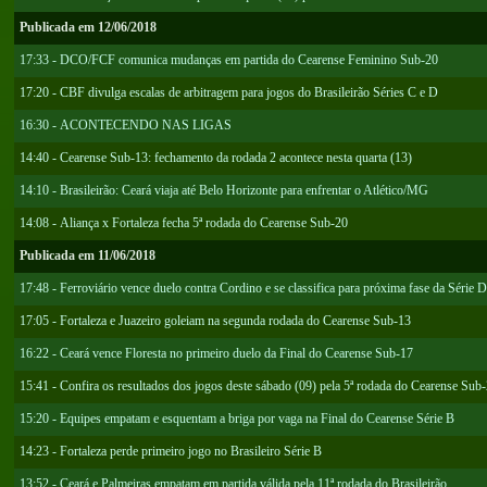
Publicada em 12/06/2018
17:33 - DCO/FCF comunica mudanças em partida do Cearense Feminino Sub-20
17:20 - CBF divulga escalas de arbitragem para jogos do Brasileirão Séries C e D
16:30 - ACONTECENDO NAS LIGAS
14:40 - Cearense Sub-13: fechamento da rodada 2 acontece nesta quarta (13)
14:10 - Brasileirão: Ceará viaja até Belo Horizonte para enfrentar o Atlético/MG
14:08 - Aliança x Fortaleza fecha 5ª rodada do Cearense Sub-20
Publicada em 11/06/2018
17:48 - Ferroviário vence duelo contra Cordino e se classifica para próxima fase da Série D
17:05 - Fortaleza e Juazeiro goleiam na segunda rodada do Cearense Sub-13
16:22 - Ceará vence Floresta no primeiro duelo da Final do Cearense Sub-17
15:41 - Confira os resultados dos jogos deste sábado (09) pela 5ª rodada do Cearense Sub
15:20 - Equipes empatam e esquentam a briga por vaga na Final do Cearense Série B
14:23 - Fortaleza perde primeiro jogo no Brasileiro Série B
13:52 - Ceará e Palmeiras empatam em partida válida pela 11ª rodada do Brasileirão