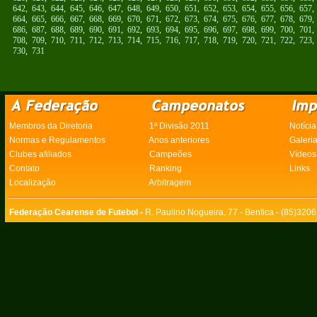
642
,
643
,
644
,
645
,
646
,
647
,
648
,
649
,
650
,
651
,
652
,
653
,
654
,
655
,
656
,
657
664
,
665
,
666
,
667
,
668
,
669
,
670
,
671
,
672
,
673
,
674
,
675
,
676
,
677
,
678
,
679
686
,
687
,
688
,
689
,
690
,
691
,
692
,
693
,
694
,
695
,
696
,
697
,
698
,
699
,
700
,
701
708
,
709
,
710
,
711
,
712
,
713
,
714
,
715
,
716
,
717
,
718
,
719
,
720
,
721
,
722
,
723
730
,
731
Membros da Diretoria
1ª Divisão 2011
Notícia
Normas e Regulamentos
Anos anteriores
Galeri
Clubes afiliados
Campeões
Vídeos
Contato
Ranking
Links
Localização
Arbitragem
Federação Cearense de Futebol -
R. Paulino Nogueira, 77 - Benfica - (85)320