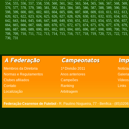
554
,
555
,
556
,
557
,
558
,
559
,
560
,
561
,
562
,
563
,
564
,
565
,
566
,
567
,
568
,
569
576
,
577
,
578
,
579
,
580
,
581
,
582
,
583
,
584
,
585
,
586
,
587
,
588
,
589
,
590
,
591
598
,
599
,
600
,
601
,
602
,
603
,
604
,
605
,
606
,
607
,
608
,
609
,
610
,
611
,
612
,
613
620
,
621
,
622
,
623
,
624
,
625
,
626
,
627
,
628
,
629
,
630
,
631
,
632
,
633
,
634
,
635
642
,
643
,
644
,
645
,
646
,
647
,
648
,
649
,
650
,
651
,
652
,
653
,
654
,
655
,
656
,
657
664
,
665
,
666
,
667
,
668
,
669
,
670
,
671
,
672
,
673
,
674
,
675
,
676
,
677
,
678
,
679
686
,
687
,
688
,
689
,
690
,
691
,
692
,
693
,
694
,
695
,
696
,
697
,
698
,
699
,
700
,
701
708
,
709
,
710
,
711
,
712
,
713
,
714
,
715
,
716
,
717
,
718
,
719
,
720
,
721
,
722
,
723
730
,
731
Membros da Diretoria
1ª Divisão 2011
Notícia
Normas e Regulamentos
Anos anteriores
Galeri
Clubes afiliados
Campeões
Vídeos
Contato
Ranking
Links
Localização
Arbitragem
Federação Cearense de Futebol -
R. Paulino Nogueira, 77 - Benfica - (85)320