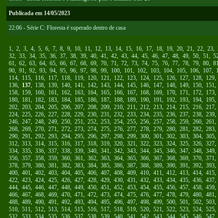
Publicada em 14/05/2023
22:06 - Série C: Floresta é superado dentro de casa
1
,
2
,
3
,
4
,
5
,
6
,
7
,
8
,
9
,
10
,
11
,
12
,
13
,
14
,
15
,
16
,
17
,
18
,
19
,
20
,
21
,
22
,
23
,
32
,
33
,
34
,
35
,
36
,
37
,
38
,
39
,
40
,
41
,
42
,
43
,
44
,
45
,
46
,
47
,
48
,
49
,
50
,
51
,
5
61
,
62
,
63
,
64
,
65
,
66
,
67
,
68
,
69
,
70
,
71
,
72
,
73
,
74
,
75
,
76
,
77
,
78
,
79
,
80
,
8
90
,
91
,
92
,
93
,
94
,
95
,
96
,
97
,
98
,
99
,
100
,
101
,
102
,
103
,
104
,
105
,
106
,
107
,
114
,
115
,
116
,
117
,
118
,
119
,
120
,
121
,
122
,
123
,
124
,
125
,
126
,
127
,
128
,
129
136
,
137
,
138
,
139
,
140
,
141
,
142
,
143
,
144
,
145
,
146
,
147
,
148
,
149
,
150
,
151
158
,
159
,
160
,
161
,
162
,
163
,
164
,
165
,
166
,
167
,
168
,
169
,
170
,
171
,
172
,
173
180
,
181
,
182
,
183
,
184
,
185
,
186
,
187
,
188
,
189
,
190
,
191
,
192
,
193
,
194
,
195
202
,
203
,
204
,
205
,
206
,
207
,
208
,
209
,
210
,
211
,
212
,
213
,
214
,
215
,
216
,
217
224
,
225
,
226
,
227
,
228
,
229
,
230
,
231
,
232
,
233
,
234
,
235
,
236
,
237
,
238
,
239
246
,
247
,
248
,
249
,
250
,
251
,
252
,
253
,
254
,
255
,
256
,
257
,
258
,
259
,
260
,
261
268
,
269
,
270
,
271
,
272
,
273
,
274
,
275
,
276
,
277
,
278
,
279
,
280
,
281
,
282
,
283
290
,
291
,
292
,
293
,
294
,
295
,
296
,
297
,
298
,
299
,
300
,
301
,
302
,
303
,
304
,
305
312
,
313
,
314
,
315
,
316
,
317
,
318
,
319
,
320
,
321
,
322
,
323
,
324
,
325
,
326
,
327
334
,
335
,
336
,
337
,
338
,
339
,
340
,
341
,
342
,
343
,
344
,
345
,
346
,
347
,
348
,
349
356
,
357
,
358
,
359
,
360
,
361
,
362
,
363
,
364
,
365
,
366
,
367
,
368
,
369
,
370
,
371
378
,
379
,
380
,
381
,
382
,
383
,
384
,
385
,
386
,
387
,
388
,
389
,
390
,
391
,
392
,
393
400
,
401
,
402
,
403
,
404
,
405
,
406
,
407
,
408
,
409
,
410
,
411
,
412
,
413
,
414
,
415
422
,
423
,
424
,
425
,
426
,
427
,
428
,
429
,
430
,
431
,
432
,
433
,
434
,
435
,
436
,
437
444
,
445
,
446
,
447
,
448
,
449
,
450
,
451
,
452
,
453
,
454
,
455
,
456
,
457
,
458
,
459
466
,
467
,
468
,
469
,
470
,
471
,
472
,
473
,
474
,
475
,
476
,
477
,
478
,
479
,
480
,
481
488
,
489
,
490
,
491
,
492
,
493
,
494
,
495
,
496
,
497
,
498
,
499
,
500
,
501
,
502
,
503
510
,
511
,
512
,
513
,
514
,
515
,
516
,
517
,
518
,
519
,
520
,
521
,
522
,
523
,
524
,
525
532
,
533
,
534
,
535
,
536
,
537
,
538
,
539
,
540
,
541
,
542
,
543
,
544
,
545
,
546
,
547