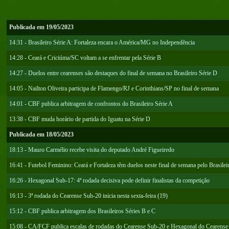
Publicada em 19/05/2023
14:31 - Brasileiro Série A: Fortaleza encara o América/MG no Independência
14:28 - Ceará e Criciúma/SC voltam a se enfrentar pela Série B
14:27 - Duelos entre cearenses são destaques do final de semana no Brasileiro Série D
14:05 - Nailton Oliveira participa de Flamengo/RJ e Corinthians/SP no final de semana
14:01 - CBF publica arbitragem de confrontos do Brasileiro Série A
13:38 - CBF muda horário de partida do Iguatu na Série D
Publicada em 18/05/2023
18:13 - Mauro Carmélio recebe visita do deputado André Figueiredo
16:41 - Futebol Feminino: Ceará e Fortaleza têm duelos neste final de semana pelo Brasilei
16:26 - Hexagonal Sub-17: 4ª rodada decisiva pode definir finalistas da competição
16:13 - 3ª rodada do Cearense Sub-20 inicia nesta sexta-feira (19)
15:12 - CBF publica arbitragem dos Brasileiros Séries B e C
15:08 - CA/FCF publica escalas de rodadas do Cearense Sub-20 e Hexagonal do Cearens