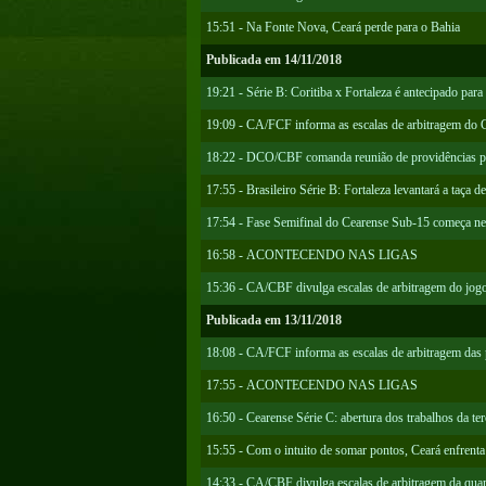
15:51 - Na Fonte Nova, Ceará perde para o Bahia
Publicada em 14/11/2018
19:21 - Série B: Coritiba x Fortaleza é antecipado para
19:09 - CA/FCF informa as escalas de arbitragem do 
18:22 - DCO/CBF comanda reunião de providências par
17:55 - Brasileiro Série B: Fortaleza levantará a taça 
17:54 - Fase Semifinal do Cearense Sub-15 começa nes
16:58 - ACONTECENDO NAS LIGAS
15:36 - CA/CBF divulga escalas de arbitragem do jog
Publicada em 13/11/2018
18:08 - CA/FCF informa as escalas de arbitragem das 
17:55 - ACONTECENDO NAS LIGAS
16:50 - Cearense Série C: abertura dos trabalhos da ter
15:55 - Com o intuito de somar pontos, Ceará enfrent
14:33 - CA/CBF divulga escalas de arbitragem da qua