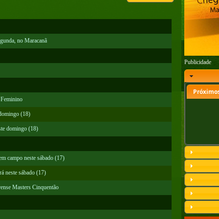
segunda, no Maracanã
Publicidade
Próximos
e Feminino
 domingo (18)
ste domingo (18)
 em campo neste sábado (17)
rá neste sábado (17)
arense Masters Cinquentão