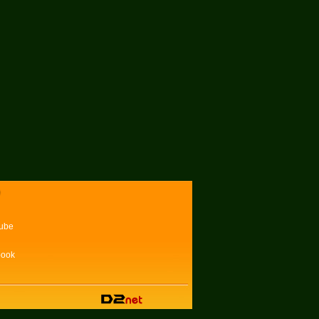
ube
book