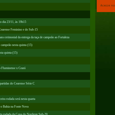
 o dia 23/11, às 19h15
Cearense Feminino e do Sub-15
a cerimonial da entrega da taça de campeão ao Fortaleza
de campeão nesta quinta (15)
ta quinta (15)
o Fluminense x Ceará
partidas do Cearense Série C
ceira rodada será nesta quarta
a o Bahia na Fonte Nova
rta rodada da Copa do Nordeste Sub-20