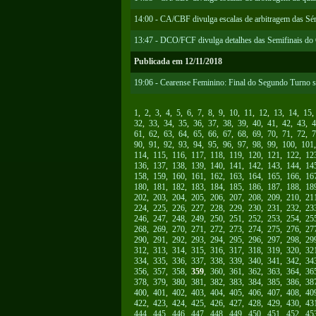
14:00 - CA/CBF divulga escalas de arbitragem das Sér
13:47 - DCO/FCF divulga detalhes das Semifinais do
Publicada em 12/11/2018
19:06 - Cearense Feminino: Final do Segundo Turno s
1
,
2
,
3
,
4
,
5
,
6
,
7
,
8
,
9
,
10
,
11
,
12
,
13
,
14
,
15
32
,
33
,
34
,
35
,
36
,
37
,
38
,
39
,
40
,
41
,
42
,
43
,
4
61
,
62
,
63
,
64
,
65
,
66
,
67
,
68
,
69
,
70
,
71
,
72
,
7
90
,
91
,
92
,
93
,
94
,
95
,
96
,
97
,
98
,
99
,
100
,
101
114
,
115
,
116
,
117
,
118
,
119
,
120
,
121
,
122
,
12
136
,
137
,
138
,
139
,
140
,
141
,
142
,
143
,
144
,
14
158
,
159
,
160
,
161
,
162
,
163
,
164
,
165
,
166
,
16
180
,
181
,
182
,
183
,
184
,
185
,
186
,
187
,
188
,
18
202
,
203
,
204
,
205
,
206
,
207
,
208
,
209
,
210
,
21
224
,
225
,
226
,
227
,
228
,
229
,
230
,
231
,
232
,
23
246
,
247
,
248
,
249
,
250
,
251
,
252
,
253
,
254
,
25
268
,
269
,
270
,
271
,
272
,
273
,
274
,
275
,
276
,
27
290
,
291
,
292
,
293
,
294
,
295
,
296
,
297
,
298
,
29
312
,
313
,
314
,
315
,
316
,
317
,
318
,
319
,
320
,
32
334
,
335
,
336
,
337
,
338
,
339
,
340
,
341
,
342
,
34
356
,
357
,
358
,
359
,
360
,
361
,
362
,
363
,
364
,
36
378
,
379
,
380
,
381
,
382
,
383
,
384
,
385
,
386
,
38
400
,
401
,
402
,
403
,
404
,
405
,
406
,
407
,
408
,
40
422
,
423
,
424
,
425
,
426
,
427
,
428
,
429
,
430
,
43
444
,
445
,
446
,
447
,
448
,
449
,
450
,
451
,
452
,
45