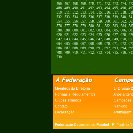
466
,
467
,
468
,
469
,
470
,
471
,
472
,
473
,
474
,
47
488
,
489
,
490
,
491
,
492
,
493
,
494
,
495
,
496
,
49
510
,
511
,
512
,
513
,
514
,
515
,
516
,
517
,
518
,
51
532
,
533
,
534
,
535
,
536
,
537
,
538
,
539
,
540
,
54
554
,
555
,
556
,
557
,
558
,
559
,
560
,
561
,
562
,
56
576
,
577
,
578
,
579
,
580
,
581
,
582
,
583
,
584
,
58
598
,
599
,
600
,
601
,
602
,
603
,
604
,
605
,
606
,
60
620
,
621
,
622
,
623
,
624
,
625
,
626
,
627
,
628
,
62
642
,
643
,
644
,
645
,
646
,
647
,
648
,
649
,
650
,
65
664
,
665
,
666
,
667
,
668
,
669
,
670
,
671
,
672
,
67
686
,
687
,
688
,
689
,
690
,
691
,
692
,
693
,
694
,
69
708
,
709
,
710
,
711
,
712
,
713
,
714
,
715
,
716
,
71
730
Membros da Diretoria
1ª Divisão 
Normas e Regulamentos
Anos anteri
Clubes afiliados
Campeões
Contato
Ranking
Localização
Arbitragem
Federação Cearense de Futebol -
R. Paulino N