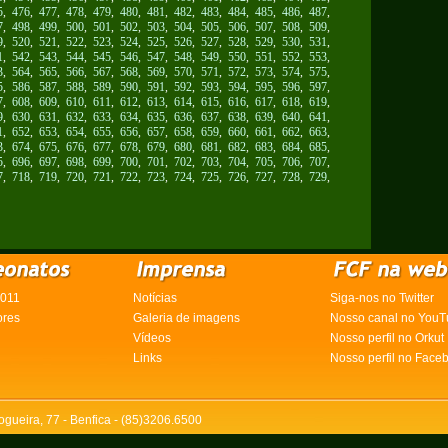
5
,
476
,
477
,
478
,
479
,
480
,
481
,
482
,
483
,
484
,
485
,
486
,
487
,
7
,
498
,
499
,
500
,
501
,
502
,
503
,
504
,
505
,
506
,
507
,
508
,
509
,
9
,
520
,
521
,
522
,
523
,
524
,
525
,
526
,
527
,
528
,
529
,
530
,
531
,
1
,
542
,
543
,
544
,
545
,
546
,
547
,
548
,
549
,
550
,
551
,
552
,
553
,
3
,
564
,
565
,
566
,
567
,
568
,
569
,
570
,
571
,
572
,
573
,
574
,
575
,
5
,
586
,
587
,
588
,
589
,
590
,
591
,
592
,
593
,
594
,
595
,
596
,
597
,
7
,
608
,
609
,
610
,
611
,
612
,
613
,
614
,
615
,
616
,
617
,
618
,
619
,
9
,
630
,
631
,
632
,
633
,
634
,
635
,
636
,
637
,
638
,
639
,
640
,
641
,
1
,
652
,
653
,
654
,
655
,
656
,
657
,
658
,
659
,
660
,
661
,
662
,
663
,
3
,
674
,
675
,
676
,
677
,
678
,
679
,
680
,
681
,
682
,
683
,
684
,
685
,
5
,
696
,
697
,
698
,
699
,
700
,
701
,
702
,
703
,
704
,
705
,
706
,
707
,
7
,
718
,
719
,
720
,
721
,
722
,
723
,
724
,
725
,
726
,
727
,
728
,
729
,
2011
Notícias
Siga-nos no Twitter
ores
Galeria de imagens
Nosso canal no YouT
Vídeos
Nosso perfil no Orkut
Links
Nosso perfil no Face
ogueira, 77 - Benfica - (85)3206.6500