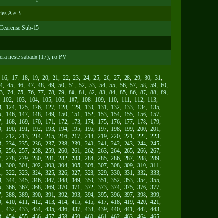
ies A e B
 Cearense Sub-15
erá neste sábado (17), no PV
,
16
,
17
,
18
,
19
,
20
,
21
,
22
,
23
,
24
,
25
,
26
,
27
,
28
,
29
,
30
,
31
,
4
,
45
,
46
,
47
,
48
,
49
,
50
,
51
,
52
,
53
,
54
,
55
,
56
,
57
,
58
,
59
,
60
,
3
,
74
,
75
,
76
,
77
,
78
,
79
,
80
,
81
,
82
,
83
,
84
,
85
,
86
,
87
,
88
,
89
,
,
102
,
103
,
104
,
105
,
106
,
107
,
108
,
109
,
110
,
111
,
112
,
113
,
3
,
124
,
125
,
126
,
127
,
128
,
129
,
130
,
131
,
132
,
133
,
134
,
135
,
5
,
146
,
147
,
148
,
149
,
150
,
151
,
152
,
153
,
154
,
155
,
156
,
157
,
7
,
168
,
169
,
170
,
171
,
172
,
173
,
174
,
175
,
176
,
177
,
178
,
179
,
9
,
190
,
191
,
192
,
193
,
194
,
195
,
196
,
197
,
198
,
199
,
200
,
201
,
1
,
212
,
213
,
214
,
215
,
216
,
217
,
218
,
219
,
220
,
221
,
222
,
223
,
3
,
234
,
235
,
236
,
237
,
238
,
239
,
240
,
241
,
242
,
243
,
244
,
245
,
5
,
256
,
257
,
258
,
259
,
260
,
261
,
262
,
263
,
264
,
265
,
266
,
267
,
7
,
278
,
279
,
280
,
281
,
282
,
283
,
284
,
285
,
286
,
287
,
288
,
289
,
9
,
300
,
301
,
302
,
303
,
304
,
305
,
306
,
307
,
308
,
309
,
310
,
311
,
1
,
322
,
323
,
324
,
325
,
326
,
327
,
328
,
329
,
330
,
331
,
332
,
333
,
3
,
344
,
345
,
346
,
347
,
348
,
349
,
350
,
351
,
352
,
353
,
354
,
355
,
5
,
366
,
367
,
368
,
369
,
370
,
371
,
372
,
373
,
374
,
375
,
376
,
377
,
7
,
388
,
389
,
390
,
391
,
392
,
393
,
394
,
395
,
396
,
397
,
398
,
399
,
9
,
410
,
411
,
412
,
413
,
414
,
415
,
416
,
417
,
418
,
419
,
420
,
421
,
1
,
432
,
433
,
434
,
435
,
436
,
437
,
438
,
439
,
440
,
441
,
442
,
443
,
3
,
454
,
455
,
456
,
457
,
458
,
459
,
460
,
461
,
462
,
463
,
464
,
465
,