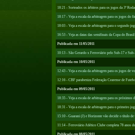
18:21 - Sorteados os árbitros para os jogos da 3ª R
18:17 - Veja a escala da arbitragem para os jogos do f
18:03 - Veja a escala de arbitragem para o segundo jo
16:53 - Veja as datas das semifinais da Copa do Brasil
Publicada em 11/05/2011
10:13 - São Gerardo x Ferroviário pelo Sub-17 e Sub
Publicada em 10/05/2011
12:43 - Veja a escala da arbitragem para os jogos de v
12:16 - CBF parabeniza Federação Cearense de Futebo
Publicada em 09/05/2011
18:35 - Veja a escala de arbitragem para os próximos d
18:31 - Veja a escala de arbitragem para o primeiro jo
15:10 - Guarani (J) e Horizonte vão decidir o título d
11:14 - Ferroviário Atlético Clube completa 78 anos d
Publicada em 08/05/2011