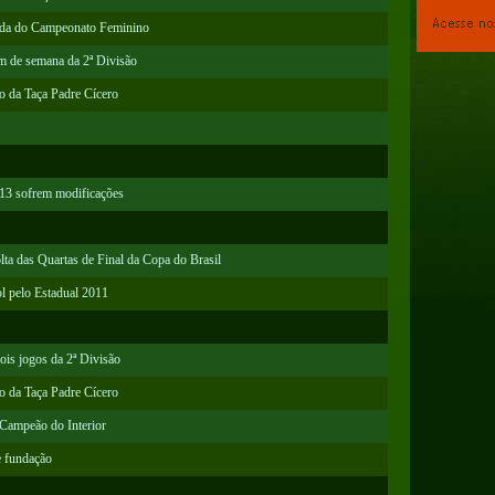
odada do Campeonato Feminino
im de semana da 2ª Divisão
go da Taça Padre Cícero
-13 sofrem modificações
olta das Quartas de Final da Copa do Brasil
l pelo Estadual 2011
ois jogos da 2ª Divisão
go da Taça Padre Cícero
e Campeão do Interior
e fundação