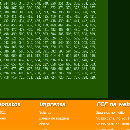
3
,
344
,
345
,
346
,
347
,
348
,
349
,
350
,
351
,
352
,
353
,
354
,
355
,
5
,
366
,
367
,
368
,
369
,
370
,
371
,
372
,
373
,
374
,
375
,
376
,
377
,
7
,
388
,
389
,
390
,
391
,
392
,
393
,
394
,
395
,
396
,
397
,
398
,
399
,
9
,
410
,
411
,
412
,
413
,
414
,
415
,
416
,
417
,
418
,
419
,
420
,
421
,
1
,
432
,
433
,
434
,
435
,
436
,
437
,
438
,
439
,
440
,
441
,
442
,
443
,
3
,
454
,
455
,
456
,
457
,
458
,
459
,
460
,
461
,
462
,
463
,
464
,
465
,
5
,
476
,
477
,
478
,
479
,
480
,
481
,
482
,
483
,
484
,
485
,
486
,
487
,
7
,
498
,
499
,
500
,
501
,
502
,
503
,
504
,
505
,
506
,
507
,
508
,
509
,
9
,
520
,
521
,
522
,
523
,
524
,
525
,
526
,
527
,
528
,
529
,
530
,
531
,
1
,
542
,
543
,
544
,
545
,
546
,
547
,
548
,
549
,
550
,
551
,
552
,
553
,
3
,
564
,
565
,
566
,
567
,
568
,
569
,
570
,
571
,
572
,
573
,
574
,
575
,
5
,
586
,
587
,
588
,
589
,
590
,
591
,
592
,
593
,
594
,
595
,
596
,
597
,
7
,
608
,
609
,
610
,
611
,
612
,
613
,
614
,
615
,
616
,
617
,
618
,
619
,
9
,
630
,
631
,
632
,
633
,
634
,
635
,
636
,
637
,
638
,
639
,
640
,
641
,
1
,
652
,
653
,
654
,
655
,
656
,
657
,
658
,
659
,
660
,
661
,
662
,
663
,
3
,
674
,
675
,
676
,
677
,
678
,
679
,
680
,
681
,
682
,
683
,
684
,
685
,
5
,
696
,
697
,
698
,
699
,
700
,
701
,
702
,
703
,
704
,
705
,
706
,
707
,
7
,
718
,
719
,
720
,
721
,
722
,
723
,
724
,
725
,
726
,
727
,
728
,
729
,
2011
Notícias
Siga-nos no Twitter
ores
Galeria de imagens
Nosso canal no YouT
Vídeos
Nosso perfil no Orkut