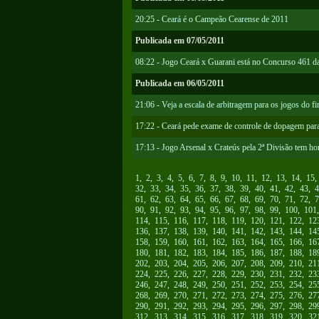
20:25 - Ceará é o Campeão Cearense de 2011
Publicada em 07/05/2011
08:22 - Jogo Ceará x Guarani está no Concurso 461 d
Publicada em 06/05/2011
21:06 - Veja a escala de arbitragem para os jogos do
17:22 - Ceará pede exame de controle de dopagem para
17:13 - Jogo Arsenal x Crateús pela 2ª Divisão tem hor
1
,
2
,
3
,
4
,
5
,
6
,
7
,
8
,
9
,
10
,
11
,
12
,
13
,
14
,
15
32
,
33
,
34
,
35
,
36
,
37
,
38
,
39
,
40
,
41
,
42
,
43
,
4
61
,
62
,
63
,
64
,
65
,
66
,
67
,
68
,
69
,
70
,
71
,
72
,
7
90
,
91
,
92
,
93
,
94
,
95
,
96
,
97
,
98
,
99
,
100
,
101
114
,
115
,
116
,
117
,
118
,
119
,
120
,
121
,
122
,
12
136
,
137
,
138
,
139
,
140
,
141
,
142
,
143
,
144
,
14
158
,
159
,
160
,
161
,
162
,
163
,
164
,
165
,
166
,
16
180
,
181
,
182
,
183
,
184
,
185
,
186
,
187
,
188
,
18
202
,
203
,
204
,
205
,
206
,
207
,
208
,
209
,
210
,
21
224
,
225
,
226
,
227
,
228
,
229
,
230
,
231
,
232
,
23
246
,
247
,
248
,
249
,
250
,
251
,
252
,
253
,
254
,
25
268
,
269
,
270
,
271
,
272
,
273
,
274
,
275
,
276
,
27
290
,
291
,
292
,
293
,
294
,
295
,
296
,
297
,
298
,
29
312
,
313
,
314
,
315
,
316
,
317
,
318
,
319
,
320
,
32