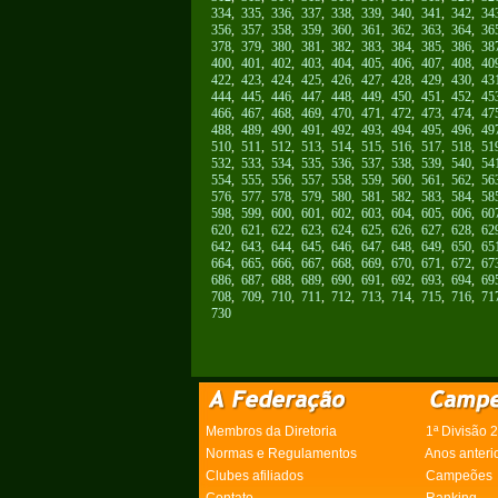
334
,
335
,
336
,
337
,
338
,
339
,
340
,
341
,
342
,
34
356
,
357
,
358
,
359
,
360
,
361
,
362
,
363
,
364
,
36
378
,
379
,
380
,
381
,
382
,
383
,
384
,
385
,
386
,
38
400
,
401
,
402
,
403
,
404
,
405
,
406
,
407
,
408
,
40
422
,
423
,
424
,
425
,
426
,
427
,
428
,
429
,
430
,
43
444
,
445
,
446
,
447
,
448
,
449
,
450
,
451
,
452
,
45
466
,
467
,
468
,
469
,
470
,
471
,
472
,
473
,
474
,
47
488
,
489
,
490
,
491
,
492
,
493
,
494
,
495
,
496
,
49
510
,
511
,
512
,
513
,
514
,
515
,
516
,
517
,
518
,
51
532
,
533
,
534
,
535
,
536
,
537
,
538
,
539
,
540
,
54
554
,
555
,
556
,
557
,
558
,
559
,
560
,
561
,
562
,
56
576
,
577
,
578
,
579
,
580
,
581
,
582
,
583
,
584
,
58
598
,
599
,
600
,
601
,
602
,
603
,
604
,
605
,
606
,
60
620
,
621
,
622
,
623
,
624
,
625
,
626
,
627
,
628
,
62
642
,
643
,
644
,
645
,
646
,
647
,
648
,
649
,
650
,
65
664
,
665
,
666
,
667
,
668
,
669
,
670
,
671
,
672
,
67
686
,
687
,
688
,
689
,
690
,
691
,
692
,
693
,
694
,
69
708
,
709
,
710
,
711
,
712
,
713
,
714
,
715
,
716
,
71
730
Membros da Diretoria
1ª Divisão 
Normas e Regulamentos
Anos anteri
Clubes afiliados
Campeões