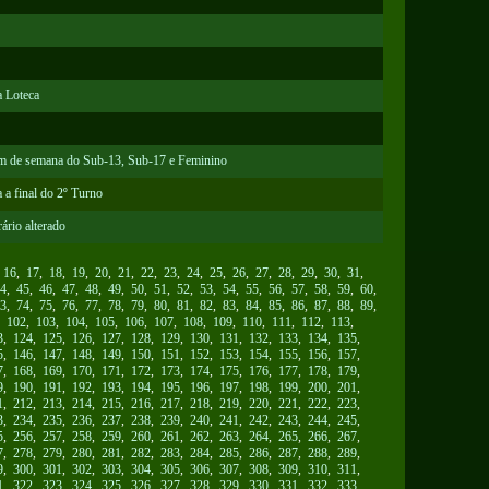
a Loteca
 fim de semana do Sub-13, Sub-17 e Feminino
 a final do 2º Turno
ário alterado
,
16
,
17
,
18
,
19
,
20
,
21
,
22
,
23
,
24
,
25
,
26
,
27
,
28
,
29
,
30
,
31
,
4
,
45
,
46
,
47
,
48
,
49
,
50
,
51
,
52
,
53
,
54
,
55
,
56
,
57
,
58
,
59
,
60
,
3
,
74
,
75
,
76
,
77
,
78
,
79
,
80
,
81
,
82
,
83
,
84
,
85
,
86
,
87
,
88
,
89
,
,
102
,
103
,
104
,
105
,
106
,
107
,
108
,
109
,
110
,
111
,
112
,
113
,
3
,
124
,
125
,
126
,
127
,
128
,
129
,
130
,
131
,
132
,
133
,
134
,
135
,
5
,
146
,
147
,
148
,
149
,
150
,
151
,
152
,
153
,
154
,
155
,
156
,
157
,
7
,
168
,
169
,
170
,
171
,
172
,
173
,
174
,
175
,
176
,
177
,
178
,
179
,
9
,
190
,
191
,
192
,
193
,
194
,
195
,
196
,
197
,
198
,
199
,
200
,
201
,
1
,
212
,
213
,
214
,
215
,
216
,
217
,
218
,
219
,
220
,
221
,
222
,
223
,
3
,
234
,
235
,
236
,
237
,
238
,
239
,
240
,
241
,
242
,
243
,
244
,
245
,
5
,
256
,
257
,
258
,
259
,
260
,
261
,
262
,
263
,
264
,
265
,
266
,
267
,
7
,
278
,
279
,
280
,
281
,
282
,
283
,
284
,
285
,
286
,
287
,
288
,
289
,
9
,
300
,
301
,
302
,
303
,
304
,
305
,
306
,
307
,
308
,
309
,
310
,
311
,
1
,
322
,
323
,
324
,
325
,
326
,
327
,
328
,
329
,
330
,
331
,
332
,
333
,