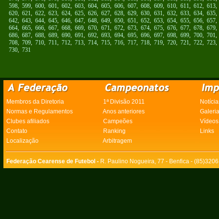
598
,
599
,
600
,
601
,
602
,
603
,
604
,
605
,
606
,
607
,
608
,
609
,
610
,
611
,
612
,
613
620
,
621
,
622
,
623
,
624
,
625
,
626
,
627
,
628
,
629
,
630
,
631
,
632
,
633
,
634
,
635
642
,
643
,
644
,
645
,
646
,
647
,
648
,
649
,
650
,
651
,
652
,
653
,
654
,
655
,
656
,
657
664
,
665
,
666
,
667
,
668
,
669
,
670
,
671
,
672
,
673
,
674
,
675
,
676
,
677
,
678
,
679
686
,
687
,
688
,
689
,
690
,
691
,
692
,
693
,
694
,
695
,
696
,
697
,
698
,
699
,
700
,
701
708
,
709
,
710
,
711
,
712
,
713
,
714
,
715
,
716
,
717
,
718
,
719
,
720
,
721
,
722
,
723
730
,
731
Membros da Diretoria
1ª Divisão 2011
Notícia
Normas e Regulamentos
Anos anteriores
Galeri
Clubes afiliados
Campeões
Vídeos
Contato
Ranking
Links
Localização
Arbitragem
Federação Cearense de Futebol -
R. Paulino Nogueira, 77 - Benfica - (85)320