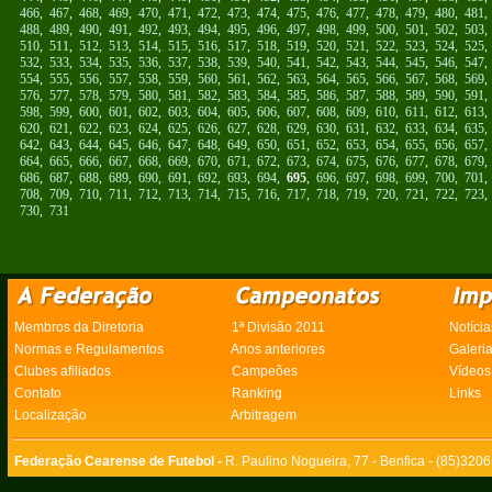
466
,
467
,
468
,
469
,
470
,
471
,
472
,
473
,
474
,
475
,
476
,
477
,
478
,
479
,
480
,
481
488
,
489
,
490
,
491
,
492
,
493
,
494
,
495
,
496
,
497
,
498
,
499
,
500
,
501
,
502
,
503
510
,
511
,
512
,
513
,
514
,
515
,
516
,
517
,
518
,
519
,
520
,
521
,
522
,
523
,
524
,
525
532
,
533
,
534
,
535
,
536
,
537
,
538
,
539
,
540
,
541
,
542
,
543
,
544
,
545
,
546
,
547
554
,
555
,
556
,
557
,
558
,
559
,
560
,
561
,
562
,
563
,
564
,
565
,
566
,
567
,
568
,
569
576
,
577
,
578
,
579
,
580
,
581
,
582
,
583
,
584
,
585
,
586
,
587
,
588
,
589
,
590
,
591
598
,
599
,
600
,
601
,
602
,
603
,
604
,
605
,
606
,
607
,
608
,
609
,
610
,
611
,
612
,
613
620
,
621
,
622
,
623
,
624
,
625
,
626
,
627
,
628
,
629
,
630
,
631
,
632
,
633
,
634
,
635
642
,
643
,
644
,
645
,
646
,
647
,
648
,
649
,
650
,
651
,
652
,
653
,
654
,
655
,
656
,
657
664
,
665
,
666
,
667
,
668
,
669
,
670
,
671
,
672
,
673
,
674
,
675
,
676
,
677
,
678
,
679
686
,
687
,
688
,
689
,
690
,
691
,
692
,
693
,
694
,
695
,
696
,
697
,
698
,
699
,
700
,
701
708
,
709
,
710
,
711
,
712
,
713
,
714
,
715
,
716
,
717
,
718
,
719
,
720
,
721
,
722
,
723
730
,
731
Membros da Diretoria
1ª Divisão 2011
Notícia
Normas e Regulamentos
Anos anteriores
Galeri
Clubes afiliados
Campeões
Vídeos
Contato
Ranking
Links
Localização
Arbitragem
Federação Cearense de Futebol -
R. Paulino Nogueira, 77 - Benfica - (85)320