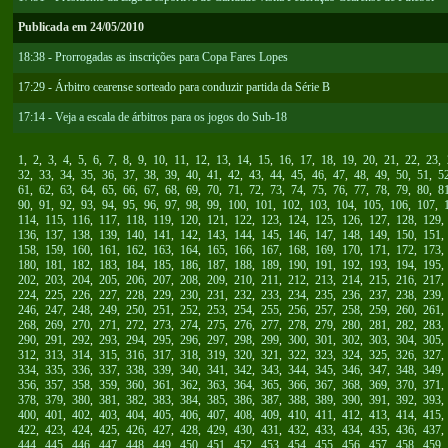
Publicada em 24/05/2010
18:38 - Prorrogadas as inscrições para Copa Fares Lopes
17:29 - Árbitro cearense sorteado para conduzir partida da Série B
17:14 - Veja a escala de árbitros para os jogos do Sub-18
1
,
2
,
3
,
4
,
5
,
6
,
7
,
8
,
9
,
10
,
11
,
12
,
13
,
14
,
15
,
16
,
17
,
18
,
19
,
20
,
21
,
22
,
23
,
32
,
33
,
34
,
35
,
36
,
37
,
38
,
39
,
40
,
41
,
42
,
43
,
44
,
45
,
46
,
47
,
48
,
49
,
50
,
51
,
5
61
,
62
,
63
,
64
,
65
,
66
,
67
,
68
,
69
,
70
,
71
,
72
,
73
,
74
,
75
,
76
,
77
,
78
,
79
,
80
,
8
90
,
91
,
92
,
93
,
94
,
95
,
96
,
97
,
98
,
99
,
100
,
101
,
102
,
103
,
104
,
105
,
106
,
107
,
114
,
115
,
116
,
117
,
118
,
119
,
120
,
121
,
122
,
123
,
124
,
125
,
126
,
127
,
128
,
129
136
,
137
,
138
,
139
,
140
,
141
,
142
,
143
,
144
,
145
,
146
,
147
,
148
,
149
,
150
,
151
158
,
159
,
160
,
161
,
162
,
163
,
164
,
165
,
166
,
167
,
168
,
169
,
170
,
171
,
172
,
173
180
,
181
,
182
,
183
,
184
,
185
,
186
,
187
,
188
,
189
,
190
,
191
,
192
,
193
,
194
,
195
202
,
203
,
204
,
205
,
206
,
207
,
208
,
209
,
210
,
211
,
212
,
213
,
214
,
215
,
216
,
217
224
,
225
,
226
,
227
,
228
,
229
,
230
,
231
,
232
,
233
,
234
,
235
,
236
,
237
,
238
,
239
246
,
247
,
248
,
249
,
250
,
251
,
252
,
253
,
254
,
255
,
256
,
257
,
258
,
259
,
260
,
261
268
,
269
,
270
,
271
,
272
,
273
,
274
,
275
,
276
,
277
,
278
,
279
,
280
,
281
,
282
,
283
290
,
291
,
292
,
293
,
294
,
295
,
296
,
297
,
298
,
299
,
300
,
301
,
302
,
303
,
304
,
305
312
,
313
,
314
,
315
,
316
,
317
,
318
,
319
,
320
,
321
,
322
,
323
,
324
,
325
,
326
,
327
334
,
335
,
336
,
337
,
338
,
339
,
340
,
341
,
342
,
343
,
344
,
345
,
346
,
347
,
348
,
349
356
,
357
,
358
,
359
,
360
,
361
,
362
,
363
,
364
,
365
,
366
,
367
,
368
,
369
,
370
,
371
378
,
379
,
380
,
381
,
382
,
383
,
384
,
385
,
386
,
387
,
388
,
389
,
390
,
391
,
392
,
393
400
,
401
,
402
,
403
,
404
,
405
,
406
,
407
,
408
,
409
,
410
,
411
,
412
,
413
,
414
,
415
422
,
423
,
424
,
425
,
426
,
427
,
428
,
429
,
430
,
431
,
432
,
433
,
434
,
435
,
436
,
437
444
,
445
,
446
,
447
,
448
,
449
,
450
,
451
,
452
,
453
,
454
,
455
,
456
,
457
,
458
,
459