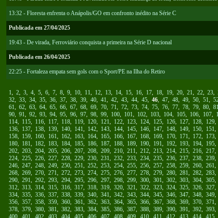
13:32 - Floresta enfrenta o Anápolis/GO em confronto inédito na Série C
Publicada em 27/04/2025
19:43 - De virada, Ferroviário conquista a primeira na Série D nacional
Publicada em 26/04/2025
22:25 - Fortaleza empata sem gols com o Sport/PE na Ilha do Retiro
1
,
2
,
3
,
4
,
5
,
6
,
7
,
8
,
9
,
10
,
11
,
12
,
13
,
14
,
15
,
16
,
17
,
18
,
19
,
20
,
21
,
22
,
23
,
32
,
33
,
34
,
35
,
36
,
37
,
38
,
39
,
40
,
41
,
42
,
43
,
44
,
45
,
46
,
47
,
48
,
49
,
50
,
51
,
5
61
,
62
,
63
,
64
,
65
,
66
,
67
,
68
,
69
,
70
,
71
,
72
,
73
,
74
,
75
,
76
,
77
,
78
,
79
,
80
,
8
90
,
91
,
92
,
93
,
94
,
95
,
96
,
97
,
98
,
99
,
100
,
101
,
102
,
103
,
104
,
105
,
106
,
107
,
114
,
115
,
116
,
117
,
118
,
119
,
120
,
121
,
122
,
123
,
124
,
125
,
126
,
127
,
128
,
129
136
,
137
,
138
,
139
,
140
,
141
,
142
,
143
,
144
,
145
,
146
,
147
,
148
,
149
,
150
,
151
158
,
159
,
160
,
161
,
162
,
163
,
164
,
165
,
166
,
167
,
168
,
169
,
170
,
171
,
172
,
173
180
,
181
,
182
,
183
,
184
,
185
,
186
,
187
,
188
,
189
,
190
,
191
,
192
,
193
,
194
,
195
202
,
203
,
204
,
205
,
206
,
207
,
208
,
209
,
210
,
211
,
212
,
213
,
214
,
215
,
216
,
217
224
,
225
,
226
,
227
,
228
,
229
,
230
,
231
,
232
,
233
,
234
,
235
,
236
,
237
,
238
,
239
246
,
247
,
248
,
249
,
250
,
251
,
252
,
253
,
254
,
255
,
256
,
257
,
258
,
259
,
260
,
261
268
,
269
,
270
,
271
,
272
,
273
,
274
,
275
,
276
,
277
,
278
,
279
,
280
,
281
,
282
,
283
290
,
291
,
292
,
293
,
294
,
295
,
296
,
297
,
298
,
299
,
300
,
301
,
302
,
303
,
304
,
305
312
,
313
,
314
,
315
,
316
,
317
,
318
,
319
,
320
,
321
,
322
,
323
,
324
,
325
,
326
,
327
334
,
335
,
336
,
337
,
338
,
339
,
340
,
341
,
342
,
343
,
344
,
345
,
346
,
347
,
348
,
349
356
,
357
,
358
,
359
,
360
,
361
,
362
,
363
,
364
,
365
,
366
,
367
,
368
,
369
,
370
,
371
378
,
379
,
380
,
381
,
382
,
383
,
384
,
385
,
386
,
387
,
388
,
389
,
390
,
391
,
392
,
393
400
,
401
,
402
,
403
,
404
,
405
,
406
,
407
,
408
,
409
,
410
,
411
,
412
,
413
,
414
,
415