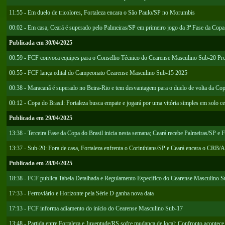
11:55 - Em duelo de tricolores, Fortaleza encara o São Paulo/SP no Morumbis
00:02 - Em casa, Ceará é superado pelo Palmeiras/SP em primeiro jogo da 3ª Fase da Copa
Publicada em 30/04/2025
00:59 - FCF convoca equipes para o Conselho Técnico do Cearense Masculino Sub-20 Pro
00:55 - FCF lança edital do Campeonato Cearense Masculino Sub-15 2025
00:38 - Maracanã é superado no Beira-Rio e tem desvantagem para o duelo de volta da Cop
00:12 - Copa do Brasil: Fortaleza busca empate e jogará por uma vitória simples em solo c
Publicada em 29/04/2025
13:38 - Terceira Fase da Copa do Brasil inicia nesta semana; Ceará recebe Palmeiras/SP e 
13:37 - Sub-20: Fora de casa, Fortaleza enfrenta o Corinthians/SP e Ceará encara o CRB/
Publicada em 28/04/2025
18:38 - FCF publica Tabela Detalhada e Regulamento Específico do Cearense Masculino 
17:33 - Ferroviário e Horizonte pela Série D ganha nova data
17:13 - FCF informa adiamento do início do Cearense Masculino Sub-17
13:48 - Partida entre Fortaleza e Juventude/RS sofre mudança de local; Confronto acontec