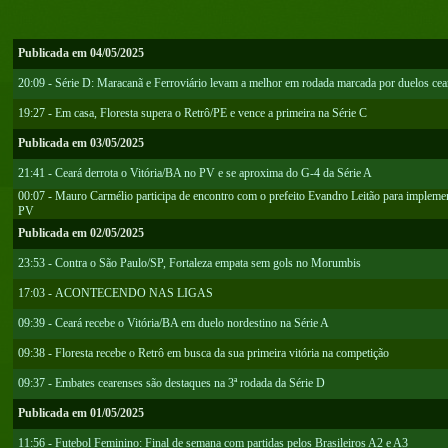
Publicada em 04/05/2025
20:09 - Série D: Maracanã e Ferroviário levam a melhor em rodada marcada por duelos cea
19:27 - Em casa, Floresta supera o Retrô/PE e vence a primeira na Série C
Publicada em 03/05/2025
21:41 - Ceará derrota o Vitória/BA no PV e se aproxima do G-4 da Série A
00:07 - Mauro Carmélio participa de encontro com o prefeito Evandro Leitão para impleme
PV
Publicada em 02/05/2025
23:53 - Contra o São Paulo/SP, Fortaleza empata sem gols no Morumbis
17:03 - ACONTECENDO NAS LIGAS
09:39 - Ceará recebe o Vitória/BA em duelo nordestino na Série A
09:38 - Floresta recebe o Retrô em busca da sua primeira vitória na competição
09:37 - Embates cearenses são destaques na 3ª rodada da Série D
Publicada em 01/05/2025
11:56 - Futebol Feminino: Final de semana com partidas pelos Brasileiros A2 e A3