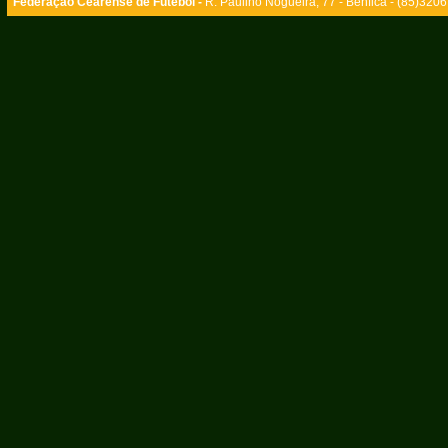
Federação Cearense de Futebol -
R. Paulino Nogueira, 77 - Benfica - (85)320