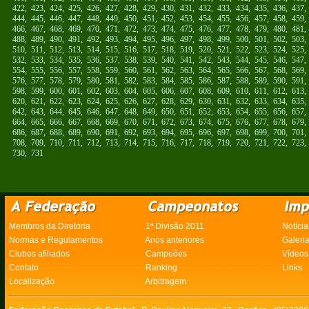
422
,
423
,
424
,
425
,
426
,
427
,
428
,
429
,
430
,
431
,
432
,
433
,
434
,
435
,
436
,
437
444
,
445
,
446
,
447
,
448
,
449
,
450
,
451
,
452
,
453
,
454
,
455
,
456
,
457
,
458
,
459
466
,
467
,
468
,
469
,
470
,
471
,
472
,
473
,
474
,
475
,
476
,
477
,
478
,
479
,
480
,
481
488
,
489
,
490
,
491
,
492
,
493
,
494
,
495
,
496
,
497
,
498
,
499
,
500
,
501
,
502
,
503
510
,
511
,
512
,
513
,
514
,
515
,
516
,
517
,
518
,
519
,
520
,
521
,
522
,
523
,
524
,
525
532
,
533
,
534
,
535
,
536
,
537
,
538
,
539
,
540
,
541
,
542
,
543
,
544
,
545
,
546
,
547
554
,
555
,
556
,
557
,
558
,
559
,
560
,
561
,
562
,
563
,
564
,
565
,
566
,
567
,
568
,
569
576
,
577
,
578
,
579
,
580
,
581
,
582
,
583
,
584
,
585
,
586
,
587
,
588
,
589
,
590
,
591
598
,
599
,
600
,
601
,
602
,
603
,
604
,
605
,
606
,
607
,
608
,
609
,
610
,
611
,
612
,
613
620
,
621
,
622
,
623
,
624
,
625
,
626
,
627
,
628
,
629
,
630
,
631
,
632
,
633
,
634
,
635
642
,
643
,
644
,
645
,
646
,
647
,
648
,
649
,
650
,
651
,
652
,
653
,
654
,
655
,
656
,
657
664
,
665
,
666
,
667
,
668
,
669
,
670
,
671
,
672
,
673
,
674
,
675
,
676
,
677
,
678
,
679
686
,
687
,
688
,
689
,
690
,
691
,
692
,
693
,
694
,
695
,
696
,
697
,
698
,
699
,
700
,
701
708
,
709
,
710
,
711
,
712
,
713
,
714
,
715
,
716
,
717
,
718
,
719
,
720
,
721
,
722
,
723
730
,
731
Membros da Diretoria
1ª Divisão 2011
Notícia
Normas e Regulamentos
Anos anteriores
Galeri
Clubes afiliados
Campeões
Vídeos
Contato
Ranking
Links
Localização
Arbitragem