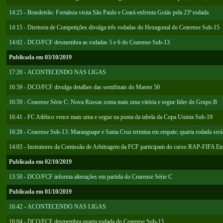
14:25 - Brasileirão: Fortaleza visita São Paulo e Ceará enfrenta Goiás pela 23ª rodada
14:15 - Diretoria de Competições divulga três rodadas do Hexagonal do Cearense Sub-15
14:02 - DCO/FCF desmembra as rodadas 5 e 6 do Cearense Sub-13
Publicada em 03/10/2019
17:20 - ACONTECENDO NAS LIGAS
16:59 - DCO/FCF divulga detalhes das semifinais do Master 50
16:59 - Cearense Série C: Nova Russas soma mais uma vitória e segue líder do Grupo B
16:41 - FC Atlético vence mais uma e segue na ponta da tabela da Copa Uninta Sub-19
16:28 - Cearense Sub-13: Maranguape e Santa Cruz termina em empate; quarta rodada será 
14:03 - Instrutores da Comissão de Arbitragem da FCF participam do curso RAP-FIFA E
Publicada em 02/10/2019
13:50 - DCO/FCF informa alterações em partida do Cearense Série C
Publicada em 01/10/2019
16:42 - ACONTECENDO NAS LIGAS
16:04 - DCO/FCF desmembra quarta rodada do Cearense Sub-13