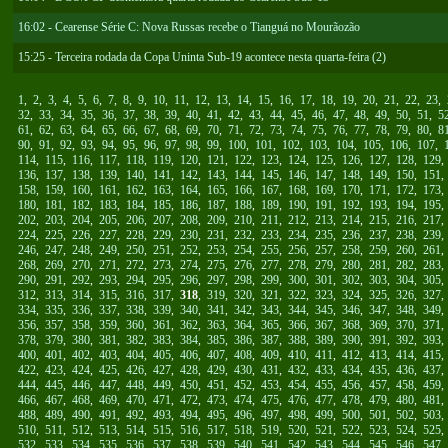
16:02 - Cearense Série C: Nova Russas recebe o Tianguá no Mourãozão
15:25 - Terceira rodada da Copa Uninta Sub-19 acontece nesta quarta-feira (2)
1
,
2
,
3
,
4
,
5
,
6
,
7
,
8
,
9
,
10
,
11
,
12
,
13
,
14
,
15
,
16
,
17
,
18
,
19
,
20
,
21
,
22
,
23
,
32
,
33
,
34
,
35
,
36
,
37
,
38
,
39
,
40
,
41
,
42
,
43
,
44
,
45
,
46
,
47
,
48
,
49
,
50
,
51
,
5
61
,
62
,
63
,
64
,
65
,
66
,
67
,
68
,
69
,
70
,
71
,
72
,
73
,
74
,
75
,
76
,
77
,
78
,
79
,
80
,
8
90
,
91
,
92
,
93
,
94
,
95
,
96
,
97
,
98
,
99
,
100
,
101
,
102
,
103
,
104
,
105
,
106
,
107
,
114
,
115
,
116
,
117
,
118
,
119
,
120
,
121
,
122
,
123
,
124
,
125
,
126
,
127
,
128
,
129
136
,
137
,
138
,
139
,
140
,
141
,
142
,
143
,
144
,
145
,
146
,
147
,
148
,
149
,
150
,
151
158
,
159
,
160
,
161
,
162
,
163
,
164
,
165
,
166
,
167
,
168
,
169
,
170
,
171
,
172
,
173
180
,
181
,
182
,
183
,
184
,
185
,
186
,
187
,
188
,
189
,
190
,
191
,
192
,
193
,
194
,
195
202
,
203
,
204
,
205
,
206
,
207
,
208
,
209
,
210
,
211
,
212
,
213
,
214
,
215
,
216
,
217
224
,
225
,
226
,
227
,
228
,
229
,
230
,
231
,
232
,
233
,
234
,
235
,
236
,
237
,
238
,
239
246
,
247
,
248
,
249
,
250
,
251
,
252
,
253
,
254
,
255
,
256
,
257
,
258
,
259
,
260
,
261
268
,
269
,
270
,
271
,
272
,
273
,
274
,
275
,
276
,
277
,
278
,
279
,
280
,
281
,
282
,
283
290
,
291
,
292
,
293
,
294
,
295
,
296
,
297
,
298
,
299
,
300
,
301
,
302
,
303
,
304
,
305
312
,
313
,
314
,
315
,
316
,
317
,
318
,
319
,
320
,
321
,
322
,
323
,
324
,
325
,
326
,
327
334
,
335
,
336
,
337
,
338
,
339
,
340
,
341
,
342
,
343
,
344
,
345
,
346
,
347
,
348
,
349
356
,
357
,
358
,
359
,
360
,
361
,
362
,
363
,
364
,
365
,
366
,
367
,
368
,
369
,
370
,
371
378
,
379
,
380
,
381
,
382
,
383
,
384
,
385
,
386
,
387
,
388
,
389
,
390
,
391
,
392
,
393
400
,
401
,
402
,
403
,
404
,
405
,
406
,
407
,
408
,
409
,
410
,
411
,
412
,
413
,
414
,
415
422
,
423
,
424
,
425
,
426
,
427
,
428
,
429
,
430
,
431
,
432
,
433
,
434
,
435
,
436
,
437
444
,
445
,
446
,
447
,
448
,
449
,
450
,
451
,
452
,
453
,
454
,
455
,
456
,
457
,
458
,
459
466
,
467
,
468
,
469
,
470
,
471
,
472
,
473
,
474
,
475
,
476
,
477
,
478
,
479
,
480
,
481
488
,
489
,
490
,
491
,
492
,
493
,
494
,
495
,
496
,
497
,
498
,
499
,
500
,
501
,
502
,
503
510
,
511
,
512
,
513
,
514
,
515
,
516
,
517
,
518
,
519
,
520
,
521
,
522
,
523
,
524
,
525
532
,
533
,
534
,
535
,
536
,
537
,
538
,
539
,
540
,
541
,
542
,
543
,
544
,
545
,
546
,
547