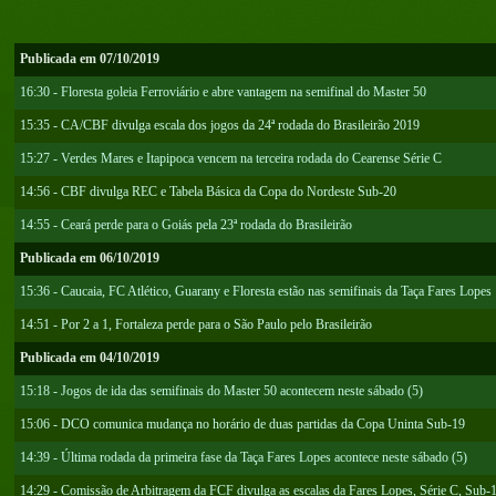
Publicada em 07/10/2019
16:30 - Floresta goleia Ferroviário e abre vantagem na semifinal do Master 50
15:35 - CA/CBF divulga escala dos jogos da 24ª rodada do Brasileirão 2019
15:27 - Verdes Mares e Itapipoca vencem na terceira rodada do Cearense Série C
14:56 - CBF divulga REC e Tabela Básica da Copa do Nordeste Sub-20
14:55 - Ceará perde para o Goiás pela 23ª rodada do Brasileirão
Publicada em 06/10/2019
15:36 - Caucaia, FC Atlético, Guarany e Floresta estão nas semifinais da Taça Fares Lopes
14:51 - Por 2 a 1, Fortaleza perde para o São Paulo pelo Brasileirão
Publicada em 04/10/2019
15:18 - Jogos de ida das semifinais do Master 50 acontecem neste sábado (5)
15:06 - DCO comunica mudança no horário de duas partidas da Copa Uninta Sub-19
14:39 - Última rodada da primeira fase da Taça Fares Lopes acontece neste sábado (5)
14:29 - Comissão de Arbitragem da FCF divulga as escalas da Fares Lopes, Série C, Sub-