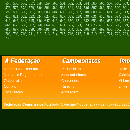
554
,
555
,
556
,
557
,
558
,
559
,
560
,
561
,
562
,
563
,
564
,
565
,
566
,
567
,
568
,
569
576
,
577
,
578
,
579
,
580
,
581
,
582
,
583
,
584
,
585
,
586
,
587
,
588
,
589
,
590
,
591
598
,
599
,
600
,
601
,
602
,
603
,
604
,
605
,
606
,
607
,
608
,
609
,
610
,
611
,
612
,
613
620
,
621
,
622
,
623
,
624
,
625
,
626
,
627
,
628
,
629
,
630
,
631
,
632
,
633
,
634
,
635
642
,
643
,
644
,
645
,
646
,
647
,
648
,
649
,
650
,
651
,
652
,
653
,
654
,
655
,
656
,
657
664
,
665
,
666
,
667
,
668
,
669
,
670
,
671
,
672
,
673
,
674
,
675
,
676
,
677
,
678
,
679
686
,
687
,
688
,
689
,
690
,
691
,
692
,
693
,
694
,
695
,
696
,
697
,
698
,
699
,
700
,
701
708
,
709
,
710
,
711
,
712
,
713
,
714
,
715
,
716
,
717
,
718
,
719
,
720
,
721
,
722
,
723
730
Membros da Diretoria
1ª Divisão 2011
Notícia
Normas e Regulamentos
Anos anteriores
Galeri
Clubes afiliados
Campeões
Vídeos
Contato
Ranking
Links
Localização
Arbitragem
Federação Cearense de Futebol -
R. Paulino Nogueira, 77 - Benfica - (85)320