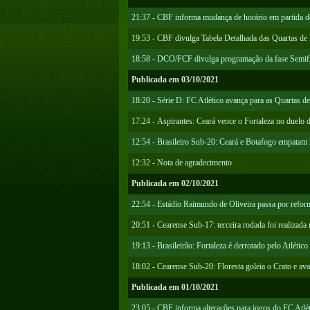
21:37 - CBF informa mudança de horário em partida do
19:53 - CBF divulga Tabela Detalhada das Quartas de F
18:58 - DCO/FCF divulga programação da fase Semif
Publicada em 03/10/2021
18:20 - Série D: FC Atlético avança para as Quartas d
17:24 - Aspirantes: Ceará vence o Fortaleza no duelo d
12:54 - Brasileiro Sub-20: Ceará e Botafogo empatam 
12:32 - Nota de agradecimento
Publicada em 02/10/2021
22:54 - Estádio Raimundo de Oliveira passa por refor
20:51 - Cearense Sub-17: terceira rodada foi realizada 
19:13 - Brasileirão: Fortaleza é derrotado pelo Atlétic
18:02 - Cearense Sub-20: Floresta goleia o Crato e ava
Publicada em 01/10/2021
23:05 - CBF informa alterações para jogos do FC Atlét