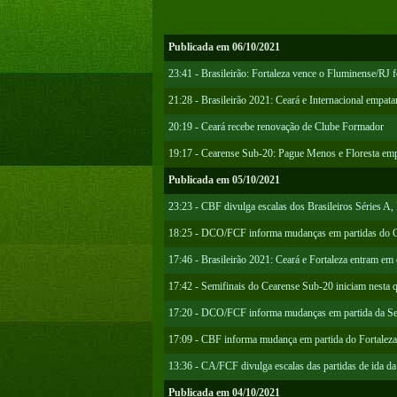
Publicada em 06/10/2021
23:41 - Brasileirão: Fortaleza vence o Fluminense/RJ f
21:28 - Brasileirão 2021: Ceará e Internacional empat
20:19 - Ceará recebe renovação de Clube Formador
19:17 - Cearense Sub-20: Pague Menos e Floresta emp
Publicada em 05/10/2021
23:23 - CBF divulga escalas dos Brasileiros Séries A,
18:25 - DCO/FCF informa mudanças em partidas do 
17:46 - Brasileirão 2021: Ceará e Fortaleza entram em 
17:42 - Semifinais do Cearense Sub-20 iniciam nesta qu
17:20 - DCO/FCF informa mudanças em partida da Se
17:09 - CBF informa mudança em partida do Fortaleza
13:36 - CA/FCF divulga escalas das partidas de ida d
Publicada em 04/10/2021