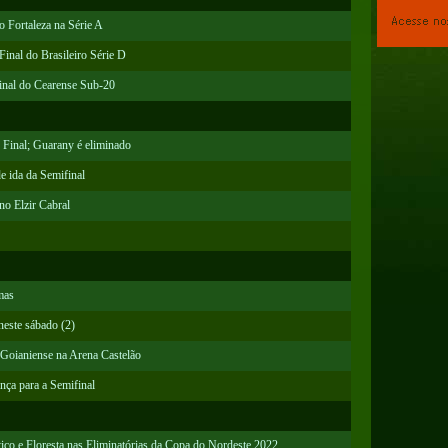
 Fortaleza na Série A
inal do Brasileiro Série D
inal do Cearense Sub-20
e Final; Guarany é eliminado
e ida da Semifinal
no Elzir Cabral
mas
neste sábado (2)
o Goianiense na Arena Castelão
nça para a Semifinal
ico e Floresta nas Eliminatórias da Copa do Nordeste 2022