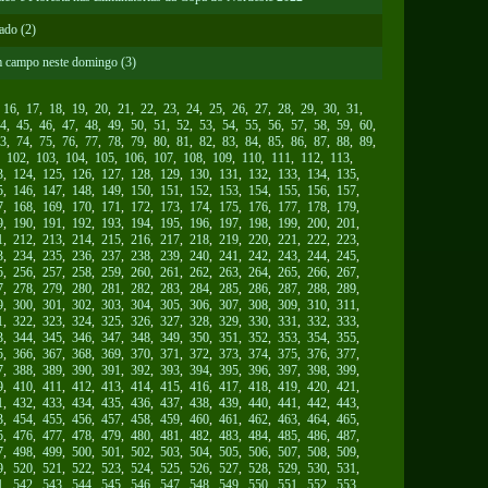
ado (2)
em campo neste domingo (3)
,
16
,
17
,
18
,
19
,
20
,
21
,
22
,
23
,
24
,
25
,
26
,
27
,
28
,
29
,
30
,
31
,
4
,
45
,
46
,
47
,
48
,
49
,
50
,
51
,
52
,
53
,
54
,
55
,
56
,
57
,
58
,
59
,
60
,
3
,
74
,
75
,
76
,
77
,
78
,
79
,
80
,
81
,
82
,
83
,
84
,
85
,
86
,
87
,
88
,
89
,
,
102
,
103
,
104
,
105
,
106
,
107
,
108
,
109
,
110
,
111
,
112
,
113
,
3
,
124
,
125
,
126
,
127
,
128
,
129
,
130
,
131
,
132
,
133
,
134
,
135
,
5
,
146
,
147
,
148
,
149
,
150
,
151
,
152
,
153
,
154
,
155
,
156
,
157
,
7
,
168
,
169
,
170
,
171
,
172
,
173
,
174
,
175
,
176
,
177
,
178
,
179
,
9
,
190
,
191
,
192
,
193
,
194
,
195
,
196
,
197
,
198
,
199
,
200
,
201
,
1
,
212
,
213
,
214
,
215
,
216
,
217
,
218
,
219
,
220
,
221
,
222
,
223
,
3
,
234
,
235
,
236
,
237
,
238
,
239
,
240
,
241
,
242
,
243
,
244
,
245
,
5
,
256
,
257
,
258
,
259
,
260
,
261
,
262
,
263
,
264
,
265
,
266
,
267
,
7
,
278
,
279
,
280
,
281
,
282
,
283
,
284
,
285
,
286
,
287
,
288
,
289
,
9
,
300
,
301
,
302
,
303
,
304
,
305
,
306
,
307
,
308
,
309
,
310
,
311
,
1
,
322
,
323
,
324
,
325
,
326
,
327
,
328
,
329
,
330
,
331
,
332
,
333
,
3
,
344
,
345
,
346
,
347
,
348
,
349
,
350
,
351
,
352
,
353
,
354
,
355
,
5
,
366
,
367
,
368
,
369
,
370
,
371
,
372
,
373
,
374
,
375
,
376
,
377
,
7
,
388
,
389
,
390
,
391
,
392
,
393
,
394
,
395
,
396
,
397
,
398
,
399
,
9
,
410
,
411
,
412
,
413
,
414
,
415
,
416
,
417
,
418
,
419
,
420
,
421
,
1
,
432
,
433
,
434
,
435
,
436
,
437
,
438
,
439
,
440
,
441
,
442
,
443
,
3
,
454
,
455
,
456
,
457
,
458
,
459
,
460
,
461
,
462
,
463
,
464
,
465
,
5
,
476
,
477
,
478
,
479
,
480
,
481
,
482
,
483
,
484
,
485
,
486
,
487
,
7
,
498
,
499
,
500
,
501
,
502
,
503
,
504
,
505
,
506
,
507
,
508
,
509
,
9
,
520
,
521
,
522
,
523
,
524
,
525
,
526
,
527
,
528
,
529
,
530
,
531
,
1
,
542
,
543
,
544
,
545
,
546
,
547
,
548
,
549
,
550
,
551
,
552
,
553
,