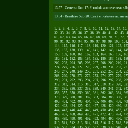
13:57 - Cearense Sub-17: 3ª rodada acontece neste sáb
13:54 - Brasileiro Sub-20: Ceará e Fortaleza entram 
1
,
2
,
3
,
4
,
5
,
6
,
7
,
8
,
9
,
10
,
11
,
12
,
13
,
14
,
15
32
,
33
,
34
,
35
,
36
,
37
,
38
,
39
,
40
,
41
,
42
,
43
,
4
61
,
62
,
63
,
64
,
65
,
66
,
67
,
68
,
69
,
70
,
71
,
72
,
7
90
,
91
,
92
,
93
,
94
,
95
,
96
,
97
,
98
,
99
,
100
,
101
114
,
115
,
116
,
117
,
118
,
119
,
120
,
121
,
122
,
12
136
,
137
,
138
,
139
,
140
,
141
,
142
,
143
,
144
,
14
158
,
159
,
160
,
161
,
162
,
163
,
164
,
165
,
166
,
16
180
,
181
,
182
,
183
,
184
,
185
,
186
,
187
,
188
,
18
202
,
203
,
204
,
205
,
206
,
207
,
208
,
209
,
210
,
21
224
,
225
,
226
,
227
,
228
,
229
,
230
,
231
,
232
,
23
246
,
247
,
248
,
249
,
250
,
251
,
252
,
253
,
254
,
25
268
,
269
,
270
,
271
,
272
,
273
,
274
,
275
,
276
,
27
290
,
291
,
292
,
293
,
294
,
295
,
296
,
297
,
298
,
29
312
,
313
,
314
,
315
,
316
,
317
,
318
,
319
,
320
,
32
334
,
335
,
336
,
337
,
338
,
339
,
340
,
341
,
342
,
34
356
,
357
,
358
,
359
,
360
,
361
,
362
,
363
,
364
,
36
378
,
379
,
380
,
381
,
382
,
383
,
384
,
385
,
386
,
38
400
,
401
,
402
,
403
,
404
,
405
,
406
,
407
,
408
,
40
422
,
423
,
424
,
425
,
426
,
427
,
428
,
429
,
430
,
43
444
,
445
,
446
,
447
,
448
,
449
,
450
,
451
,
452
,
45
466
,
467
,
468
,
469
,
470
,
471
,
472
,
473
,
474
,
47
488
,
489
,
490
,
491
,
492
,
493
,
494
,
495
,
496
,
49
510
,
511
,
512
,
513
,
514
,
515
,
516
,
517
,
518
,
51
532
,
533
,
534
,
535
,
536
,
537
,
538
,
539
,
540
,
54