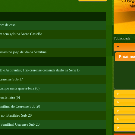
ora de casa
am sem gols na Arena Castelão
Publicidade
atam no jogo de ida da Semifinal
Próximos
 D e Aspirantes; Trio cearense comanda duelo na Série B
Cearense Sub-17
campo nesta quarta-feira (6)
arta-feira (6)
mifinal do Cearense Sub-20
 no Brasileiro Sub-20
a Semifinal Cearense Sub-20