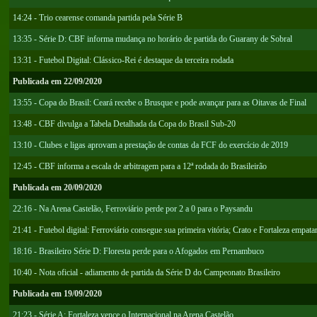
14:24 - Trio cearense comanda partida pela Série B
13:35 - Série D: CBF informa mudança no horário de partida do Guarany de Sobral
13:31 - Futebol Digital: Clássico-Rei é destaque da terceira rodada
Publicada em 22/09/2020
13:55 - Copa do Brasil: Ceará recebe o Brusque e pode avançar para as Oitavas de Final
13:48 - CBF divulga a Tabela Detalhada da Copa do Brasil Sub-20
13:10 - Clubes e ligas aprovam a prestação de contas da FCF do exercício de 2019
12:45 - CBF informa a escala de arbitragem para a 12ª rodada do Brasileirão
Publicada em 20/09/2020
22:16 - Na Arena Castelão, Ferroviário perde por 2 a 0 para o Paysandu
21:41 - Futebol digital: Ferroviário consegue sua primeira vitória; Crato e Fortaleza empat
18:16 - Brasileiro Série D: Floresta perde para o Afogados em Pernambuco
10:40 - Nota oficial - adiamento de partida da Série D do Campeonato Brasileiro
Publicada em 19/09/2020
21:23 - Série A: Fortaleza vence o Internacional na Arena Castelão