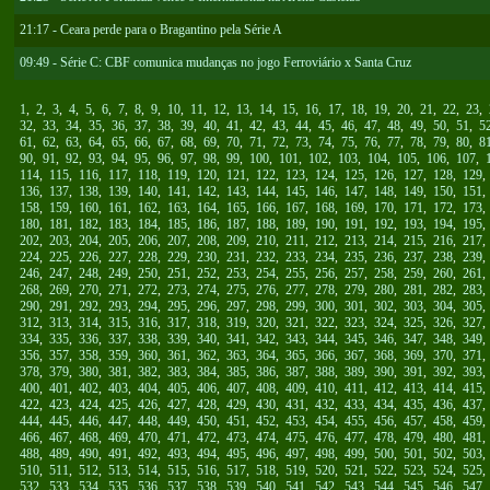
21:17 - Ceara perde para o Bragantino pela Série A
09:49 - Série C: CBF comunica mudanças no jogo Ferroviário x Santa Cruz
1
,
2
,
3
,
4
,
5
,
6
,
7
,
8
,
9
,
10
,
11
,
12
,
13
,
14
,
15
,
16
,
17
,
18
,
19
,
20
,
21
,
22
,
23
,
32
,
33
,
34
,
35
,
36
,
37
,
38
,
39
,
40
,
41
,
42
,
43
,
44
,
45
,
46
,
47
,
48
,
49
,
50
,
51
,
5
61
,
62
,
63
,
64
,
65
,
66
,
67
,
68
,
69
,
70
,
71
,
72
,
73
,
74
,
75
,
76
,
77
,
78
,
79
,
80
,
8
90
,
91
,
92
,
93
,
94
,
95
,
96
,
97
,
98
,
99
,
100
,
101
,
102
,
103
,
104
,
105
,
106
,
107
,
114
,
115
,
116
,
117
,
118
,
119
,
120
,
121
,
122
,
123
,
124
,
125
,
126
,
127
,
128
,
129
136
,
137
,
138
,
139
,
140
,
141
,
142
,
143
,
144
,
145
,
146
,
147
,
148
,
149
,
150
,
151
158
,
159
,
160
,
161
,
162
,
163
,
164
,
165
,
166
,
167
,
168
,
169
,
170
,
171
,
172
,
173
180
,
181
,
182
,
183
,
184
,
185
,
186
,
187
,
188
,
189
,
190
,
191
,
192
,
193
,
194
,
195
202
,
203
,
204
,
205
,
206
,
207
,
208
,
209
,
210
,
211
,
212
,
213
,
214
,
215
,
216
,
217
224
,
225
,
226
,
227
,
228
,
229
,
230
,
231
,
232
,
233
,
234
,
235
,
236
,
237
,
238
,
239
246
,
247
,
248
,
249
,
250
,
251
,
252
,
253
,
254
,
255
,
256
,
257
,
258
,
259
,
260
,
261
268
,
269
,
270
,
271
,
272
,
273
,
274
,
275
,
276
,
277
,
278
,
279
,
280
,
281
,
282
,
283
290
,
291
,
292
,
293
,
294
,
295
,
296
,
297
,
298
,
299
,
300
,
301
,
302
,
303
,
304
,
305
312
,
313
,
314
,
315
,
316
,
317
,
318
,
319
,
320
,
321
,
322
,
323
,
324
,
325
,
326
,
327
334
,
335
,
336
,
337
,
338
,
339
,
340
,
341
,
342
,
343
,
344
,
345
,
346
,
347
,
348
,
349
356
,
357
,
358
,
359
,
360
,
361
,
362
,
363
,
364
,
365
,
366
,
367
,
368
,
369
,
370
,
371
378
,
379
,
380
,
381
,
382
,
383
,
384
,
385
,
386
,
387
,
388
,
389
,
390
,
391
,
392
,
393
400
,
401
,
402
,
403
,
404
,
405
,
406
,
407
,
408
,
409
,
410
,
411
,
412
,
413
,
414
,
415
422
,
423
,
424
,
425
,
426
,
427
,
428
,
429
,
430
,
431
,
432
,
433
,
434
,
435
,
436
,
437
444
,
445
,
446
,
447
,
448
,
449
,
450
,
451
,
452
,
453
,
454
,
455
,
456
,
457
,
458
,
459
466
,
467
,
468
,
469
,
470
,
471
,
472
,
473
,
474
,
475
,
476
,
477
,
478
,
479
,
480
,
481
488
,
489
,
490
,
491
,
492
,
493
,
494
,
495
,
496
,
497
,
498
,
499
,
500
,
501
,
502
,
503
510
,
511
,
512
,
513
,
514
,
515
,
516
,
517
,
518
,
519
,
520
,
521
,
522
,
523
,
524
,
525
532
,
533
,
534
,
535
,
536
,
537
,
538
,
539
,
540
,
541
,
542
,
543
,
544
,
545
,
546
,
547