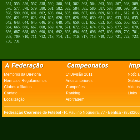
554
,
555
,
556
,
557
,
558
,
559
,
560
,
561
,
562
,
563
,
564
,
565
,
566
,
567
,
568
,
569
576
,
577
,
578
,
579
,
580
,
581
,
582
,
583
,
584
,
585
,
586
,
587
,
588
,
589
,
590
,
591
598
,
599
,
600
,
601
,
602
,
603
,
604
,
605
,
606
,
607
,
608
,
609
,
610
,
611
,
612
,
613
620
,
621
,
622
,
623
,
624
,
625
,
626
,
627
,
628
,
629
,
630
,
631
,
632
,
633
,
634
,
635
642
,
643
,
644
,
645
,
646
,
647
,
648
,
649
,
650
,
651
,
652
,
653
,
654
,
655
,
656
,
657
664
,
665
,
666
,
667
,
668
,
669
,
670
,
671
,
672
,
673
,
674
,
675
,
676
,
677
,
678
,
679
686
,
687
,
688
,
689
,
690
,
691
,
692
,
693
,
694
,
695
,
696
,
697
,
698
,
699
,
700
,
701
708
,
709
,
710
,
711
,
712
,
713
,
714
,
715
,
716
,
717
,
718
,
719
,
720
,
721
,
722
,
723
730
,
731
Membros da Diretoria
1ª Divisão 2011
Notícia
Normas e Regulamentos
Anos anteriores
Galeri
Clubes afiliados
Campeões
Vídeos
Contato
Ranking
Links
Localização
Arbitragem
Federação Cearense de Futebol -
R. Paulino Nogueira, 77 - Benfica - (85)320