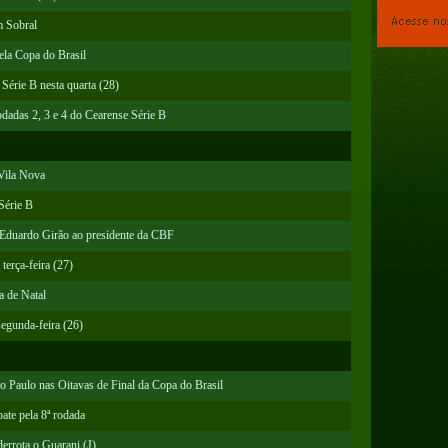
m Sobral
pela Copa do Brasil
érie B nesta quarta (28)
dadas 2, 3 e 4 do Cearense Série B
 Vila Nova
Série B
 Eduardo Girão ao presidente da CBF
terça-feira (27)
a de Natal
segunda-feira (26)
ão Paulo nas Oitavas de Final da Copa do Brasil
ate pela 8ª rodada
derrota o Guarani (J)