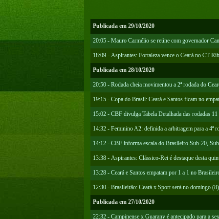
Publicada em 29/10/2020
20:05 - Mauro Carmélio se reúne com governador Cam
18:09 - Aspirantes: Fortaleza vence o Ceará no CT Ri
Publicada em 28/10/2020
20:50 - Rodada cheia movimentou a 2ª rodada do Cearen
19:15 - Copa do Brasil: Ceará e Santos ficam no empat
15:02 - CBF divulga Tabela Detalhada das rodadas 11 
14:32 - Feminino A2: definida a arbitragem para a 4ª r
14:12 - CBF informa escala do Brasileiro Sub-20, Sub
13:38 - Aspirantes: Clássico-Rei é destaque desta quint
13:28 - Ceará e Santos empatam por 1 a 1 no Brasilei
12:30 - Brasileirão: Ceará x Sport será no domingo (8)
Publicada em 27/10/2020
22:32 - Campinense x Guarany é antecipado para a sext