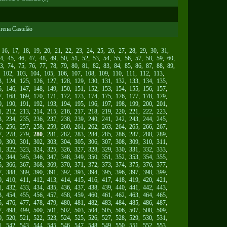
Arena Castelão
,
16
,
17
,
18
,
19
,
20
,
21
,
22
,
23
,
24
,
25
,
26
,
27
,
28
,
29
,
30
,
31
,
4
,
45
,
46
,
47
,
48
,
49
,
50
,
51
,
52
,
53
,
54
,
55
,
56
,
57
,
58
,
59
,
60
,
3
,
74
,
75
,
76
,
77
,
78
,
79
,
80
,
81
,
82
,
83
,
84
,
85
,
86
,
87
,
88
,
89
,
,
102
,
103
,
104
,
105
,
106
,
107
,
108
,
109
,
110
,
111
,
112
,
113
,
3
,
124
,
125
,
126
,
127
,
128
,
129
,
130
,
131
,
132
,
133
,
134
,
135
,
5
,
146
,
147
,
148
,
149
,
150
,
151
,
152
,
153
,
154
,
155
,
156
,
157
,
7
,
168
,
169
,
170
,
171
,
172
,
173
,
174
,
175
,
176
,
177
,
178
,
179
,
9
,
190
,
191
,
192
,
193
,
194
,
195
,
196
,
197
,
198
,
199
,
200
,
201
,
1
,
212
,
213
,
214
,
215
,
216
,
217
,
218
,
219
,
220
,
221
,
222
,
223
,
3
,
234
,
235
,
236
,
237
,
238
,
239
,
240
,
241
,
242
,
243
,
244
,
245
,
5
,
256
,
257
,
258
,
259
,
260
,
261
,
262
,
263
,
264
,
265
,
266
,
267
,
7
,
278
,
279
,
280
,
281
,
282
,
283
,
284
,
285
,
286
,
287
,
288
,
289
,
9
,
300
,
301
,
302
,
303
,
304
,
305
,
306
,
307
,
308
,
309
,
310
,
311
,
1
,
322
,
323
,
324
,
325
,
326
,
327
,
328
,
329
,
330
,
331
,
332
,
333
,
3
,
344
,
345
,
346
,
347
,
348
,
349
,
350
,
351
,
352
,
353
,
354
,
355
,
5
,
366
,
367
,
368
,
369
,
370
,
371
,
372
,
373
,
374
,
375
,
376
,
377
,
7
,
388
,
389
,
390
,
391
,
392
,
393
,
394
,
395
,
396
,
397
,
398
,
399
,
9
,
410
,
411
,
412
,
413
,
414
,
415
,
416
,
417
,
418
,
419
,
420
,
421
,
1
,
432
,
433
,
434
,
435
,
436
,
437
,
438
,
439
,
440
,
441
,
442
,
443
,
3
,
454
,
455
,
456
,
457
,
458
,
459
,
460
,
461
,
462
,
463
,
464
,
465
,
5
,
476
,
477
,
478
,
479
,
480
,
481
,
482
,
483
,
484
,
485
,
486
,
487
,
7
,
498
,
499
,
500
,
501
,
502
,
503
,
504
,
505
,
506
,
507
,
508
,
509
,
9
,
520
,
521
,
522
,
523
,
524
,
525
,
526
,
527
,
528
,
529
,
530
,
531
,
1
,
542
,
543
,
544
,
545
,
546
,
547
,
548
,
549
,
550
,
551
,
552
,
553
,