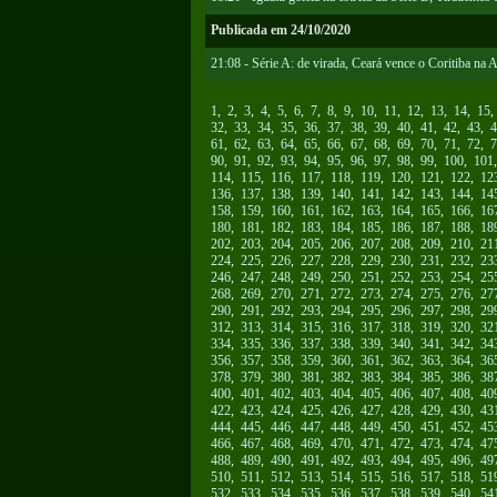
Publicada em 24/10/2020
21:08 - Série A: de virada, Ceará vence o Coritiba na 
1
,
2
,
3
,
4
,
5
,
6
,
7
,
8
,
9
,
10
,
11
,
12
,
13
,
14
,
15
32
,
33
,
34
,
35
,
36
,
37
,
38
,
39
,
40
,
41
,
42
,
43
,
4
61
,
62
,
63
,
64
,
65
,
66
,
67
,
68
,
69
,
70
,
71
,
72
,
7
90
,
91
,
92
,
93
,
94
,
95
,
96
,
97
,
98
,
99
,
100
,
101
114
,
115
,
116
,
117
,
118
,
119
,
120
,
121
,
122
,
12
136
,
137
,
138
,
139
,
140
,
141
,
142
,
143
,
144
,
14
158
,
159
,
160
,
161
,
162
,
163
,
164
,
165
,
166
,
16
180
,
181
,
182
,
183
,
184
,
185
,
186
,
187
,
188
,
18
202
,
203
,
204
,
205
,
206
,
207
,
208
,
209
,
210
,
21
224
,
225
,
226
,
227
,
228
,
229
,
230
,
231
,
232
,
23
246
,
247
,
248
,
249
,
250
,
251
,
252
,
253
,
254
,
25
268
,
269
,
270
,
271
,
272
,
273
,
274
,
275
,
276
,
27
290
,
291
,
292
,
293
,
294
,
295
,
296
,
297
,
298
,
29
312
,
313
,
314
,
315
,
316
,
317
,
318
,
319
,
320
,
32
334
,
335
,
336
,
337
,
338
,
339
,
340
,
341
,
342
,
34
356
,
357
,
358
,
359
,
360
,
361
,
362
,
363
,
364
,
36
378
,
379
,
380
,
381
,
382
,
383
,
384
,
385
,
386
,
38
400
,
401
,
402
,
403
,
404
,
405
,
406
,
407
,
408
,
40
422
,
423
,
424
,
425
,
426
,
427
,
428
,
429
,
430
,
43
444
,
445
,
446
,
447
,
448
,
449
,
450
,
451
,
452
,
45
466
,
467
,
468
,
469
,
470
,
471
,
472
,
473
,
474
,
47
488
,
489
,
490
,
491
,
492
,
493
,
494
,
495
,
496
,
49
510
,
511
,
512
,
513
,
514
,
515
,
516
,
517
,
518
,
51
532
,
533
,
534
,
535
,
536
,
537
,
538
,
539
,
540
,
54