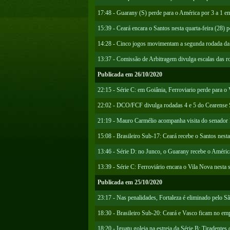
17:48 - Guarany (S) perde para o América por 3 a 1 e
15:39 - Ceará encara o Santos nesta quarta-feira (28) 
14:28 - Cinco jogos movimentam a segunda rodada da S
13:37 - Comissão de Arbitragem divulga escalas das ro
Publicada em 26/10/2020
22:15 - Série C: em Goiânia, Ferroviario perde para o
22:02 - DCO/FCF divulga rodadas 4 e 5 do Cearense 
21:19 - Mauro Carmélio acompanha visita do senador
15:08 - Brasileiro Sub-17: Ceará recebe o Santos nesta 
13:46 - Série D: no Junco, o Guarany recebe o Améric
13:39 - Série C: Ferroviário encara o Vila Nova nesta 
Publicada em 25/10/2020
23:17 - Nas penalidades, Fortaleza é eliminado pelo S
18:30 - Brasileiro Sub-20: Ceará e Vasco ficam no emp
18:20 - Iguatu goleia na estreia da Série B; Tiradentes 