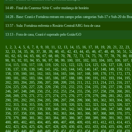
14:49 - Final do Cearense Série C sofre mudança de horário
14:28 - Base: Ceará e Fortaleza entram em campo pelas categorias Sub-17 e Sub-20 do Bras
13:57 - Sula: Fortaleza enfrenta o Rosário Central/ARG fora de casa
13:13 - Fora de casa, Ceará é superado pelo Goiás/GO
1
,
2
,
3
,
4
,
5
,
6
,
7
,
8
,
9
,
10
,
11
,
12
,
13
,
14
,
15
,
16
,
17
,
18
,
19
,
20
,
21
,
22
,
23
,
32
,
33
,
34
,
35
,
36
,
37
,
38
,
39
,
40
,
41
,
42
,
43
,
44
,
45
,
46
,
47
,
48
,
49
,
50
,
51
,
5
61
,
62
,
63
,
64
,
65
,
66
,
67
,
68
,
69
,
70
,
71
,
72
,
73
,
74
,
75
,
76
,
77
,
78
,
79
,
80
,
8
90
,
91
,
92
,
93
,
94
,
95
,
96
,
97
,
98
,
99
,
100
,
101
,
102
,
103
,
104
,
105
,
106
,
107
,
114
,
115
,
116
,
117
,
118
,
119
,
120
,
121
,
122
,
123
,
124
,
125
,
126
,
127
,
128
,
129
136
,
137
,
138
,
139
,
140
,
141
,
142
,
143
,
144
,
145
,
146
,
147
,
148
,
149
,
150
,
151
158
,
159
,
160
,
161
,
162
,
163
,
164
,
165
,
166
,
167
,
168
,
169
,
170
,
171
,
172
,
173
180
,
181
,
182
,
183
,
184
,
185
,
186
,
187
,
188
,
189
,
190
,
191
,
192
,
193
,
194
,
195
202
,
203
,
204
,
205
,
206
,
207
,
208
,
209
,
210
,
211
,
212
,
213
,
214
,
215
,
216
,
217
224
,
225
,
226
,
227
,
228
,
229
,
230
,
231
,
232
,
233
,
234
,
235
,
236
,
237
,
238
,
239
246
,
247
,
248
,
249
,
250
,
251
,
252
,
253
,
254
,
255
,
256
,
257
,
258
,
259
,
260
,
261
268
,
269
,
270
,
271
,
272
,
273
,
274
,
275
,
276
,
277
,
278
,
279
,
280
,
281
,
282
,
283
290
,
291
,
292
,
293
,
294
,
295
,
296
,
297
,
298
,
299
,
300
,
301
,
302
,
303
,
304
,
305
312
,
313
,
314
,
315
,
316
,
317
,
318
,
319
,
320
,
321
,
322
,
323
,
324
,
325
,
326
,
327
334
,
335
,
336
,
337
,
338
,
339
,
340
,
341
,
342
,
343
,
344
,
345
,
346
,
347
,
348
,
349
356
,
357
,
358
,
359
,
360
,
361
,
362
,
363
,
364
,
365
,
366
,
367
,
368
,
369
,
370
,
371
378
,
379
,
380
,
381
,
382
,
383
,
384
,
385
,
386
,
387
,
388
,
389
,
390
,
391
,
392
,
393
400
,
401
,
402
,
403
,
404
,
405
,
406
,
407
,
408
,
409
,
410
,
411
,
412
,
413
,
414
,
415
422
,
423
,
424
,
425
,
426
,
427
,
428
,
429
,
430
,
431
,
432
,
433
,
434
,
435
,
436
,
437
444
,
445
,
446
,
447
,
448
,
449
,
450
,
451
,
452
,
453
,
454
,
455
,
456
,
457
,
458
,
459