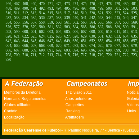
466
,
467
,
468
,
469
,
470
,
471
,
472
,
473
,
474
,
475
,
476
,
477
,
478
,
479
,
480
,
481
488
,
489
,
490
,
491
,
492
,
493
,
494
,
495
,
496
,
497
,
498
,
499
,
500
,
501
,
502
,
503
510
,
511
,
512
,
513
,
514
,
515
,
516
,
517
,
518
,
519
,
520
,
521
,
522
,
523
,
524
,
525
532
,
533
,
534
,
535
,
536
,
537
,
538
,
539
,
540
,
541
,
542
,
543
,
544
,
545
,
546
,
547
554
,
555
,
556
,
557
,
558
,
559
,
560
,
561
,
562
,
563
,
564
,
565
,
566
,
567
,
568
,
569
576
,
577
,
578
,
579
,
580
,
581
,
582
,
583
,
584
,
585
,
586
,
587
,
588
,
589
,
590
,
591
598
,
599
,
600
,
601
,
602
,
603
,
604
,
605
,
606
,
607
,
608
,
609
,
610
,
611
,
612
,
613
620
,
621
,
622
,
623
,
624
,
625
,
626
,
627
,
628
,
629
,
630
,
631
,
632
,
633
,
634
,
635
642
,
643
,
644
,
645
,
646
,
647
,
648
,
649
,
650
,
651
,
652
,
653
,
654
,
655
,
656
,
657
664
,
665
,
666
,
667
,
668
,
669
,
670
,
671
,
672
,
673
,
674
,
675
,
676
,
677
,
678
,
679
686
,
687
,
688
,
689
,
690
,
691
,
692
,
693
,
694
,
695
,
696
,
697
,
698
,
699
,
700
,
701
708
,
709
,
710
,
711
,
712
,
713
,
714
,
715
,
716
,
717
,
718
,
719
,
720
,
721
,
722
,
723
730
Membros da Diretoria
1ª Divisão 2011
Notícia
Normas e Regulamentos
Anos anteriores
Galeri
Clubes afiliados
Campeões
Vídeos
Contato
Ranking
Links
Localização
Arbitragem
Federação Cearense de Futebol -
R. Paulino Nogueira, 77 - Benfica - (85)320