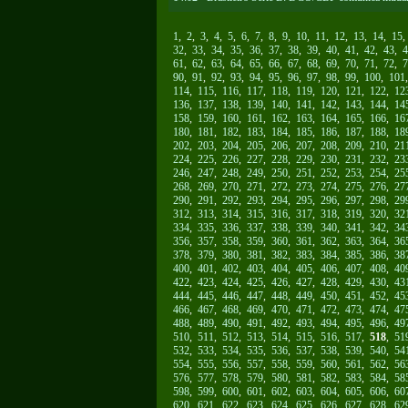
1
,
2
,
3
,
4
,
5
,
6
,
7
,
8
,
9
,
10
,
11
,
12
,
13
,
14
,
15
32
,
33
,
34
,
35
,
36
,
37
,
38
,
39
,
40
,
41
,
42
,
43
,
4
61
,
62
,
63
,
64
,
65
,
66
,
67
,
68
,
69
,
70
,
71
,
72
,
7
90
,
91
,
92
,
93
,
94
,
95
,
96
,
97
,
98
,
99
,
100
,
101
114
,
115
,
116
,
117
,
118
,
119
,
120
,
121
,
122
,
12
136
,
137
,
138
,
139
,
140
,
141
,
142
,
143
,
144
,
14
158
,
159
,
160
,
161
,
162
,
163
,
164
,
165
,
166
,
16
180
,
181
,
182
,
183
,
184
,
185
,
186
,
187
,
188
,
18
202
,
203
,
204
,
205
,
206
,
207
,
208
,
209
,
210
,
21
224
,
225
,
226
,
227
,
228
,
229
,
230
,
231
,
232
,
23
246
,
247
,
248
,
249
,
250
,
251
,
252
,
253
,
254
,
25
268
,
269
,
270
,
271
,
272
,
273
,
274
,
275
,
276
,
27
290
,
291
,
292
,
293
,
294
,
295
,
296
,
297
,
298
,
29
312
,
313
,
314
,
315
,
316
,
317
,
318
,
319
,
320
,
32
334
,
335
,
336
,
337
,
338
,
339
,
340
,
341
,
342
,
34
356
,
357
,
358
,
359
,
360
,
361
,
362
,
363
,
364
,
36
378
,
379
,
380
,
381
,
382
,
383
,
384
,
385
,
386
,
38
400
,
401
,
402
,
403
,
404
,
405
,
406
,
407
,
408
,
40
422
,
423
,
424
,
425
,
426
,
427
,
428
,
429
,
430
,
43
444
,
445
,
446
,
447
,
448
,
449
,
450
,
451
,
452
,
45
466
,
467
,
468
,
469
,
470
,
471
,
472
,
473
,
474
,
47
488
,
489
,
490
,
491
,
492
,
493
,
494
,
495
,
496
,
49
510
,
511
,
512
,
513
,
514
,
515
,
516
,
517
,
518
,
51
532
,
533
,
534
,
535
,
536
,
537
,
538
,
539
,
540
,
54
554
,
555
,
556
,
557
,
558
,
559
,
560
,
561
,
562
,
56
576
,
577
,
578
,
579
,
580
,
581
,
582
,
583
,
584
,
58
598
,
599
,
600
,
601
,
602
,
603
,
604
,
605
,
606
,
60
620
,
621
,
622
,
623
,
624
,
625
,
626
,
627
,
628
,
62