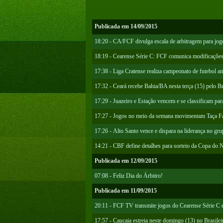
Publicada em 14/09/2015
18:20 - CA/FCF divulga escala de arbitragem para jo
18:19 - Cearense Série C: FCF comunica modificações
17:38 - Liga Cratense realiza campeonato de futebol a
17:32 - Ceará recebe Bahia/BA nesta terça (15) pelo Br
17:29 - Juazeiro e Estação vencem e se classificam par
17:27 - Jogos no meio da semana movimentam Taça F
17:26 - Alto Santo vence e dispara na liderança no gr
14:21 - CBF define detalhes para sorteio da Copa do 
Publicada em 12/09/2015
07:08 - Feliz Dia do Árbitro!
Publicada em 11/09/2015
20:11 - FCF TV transmite jogos do Cearense Série C e
17:57 - Caucaia estreia neste domingo (13) no Brasile