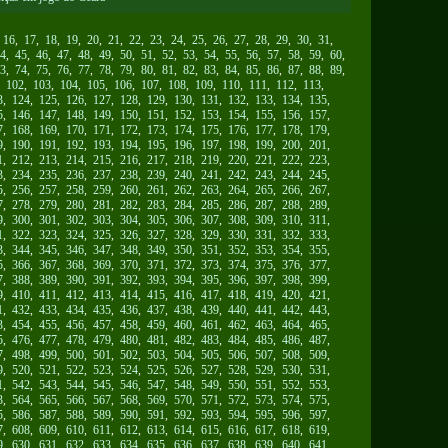
,
16
,
17
,
18
,
19
,
20
,
21
,
22
,
23
,
24
,
25
,
26
,
27
,
28
,
29
,
30
,
31
,
4
,
45
,
46
,
47
,
48
,
49
,
50
,
51
,
52
,
53
,
54
,
55
,
56
,
57
,
58
,
59
,
60
,
3
,
74
,
75
,
76
,
77
,
78
,
79
,
80
,
81
,
82
,
83
,
84
,
85
,
86
,
87
,
88
,
89
,
,
102
,
103
,
104
,
105
,
106
,
107
,
108
,
109
,
110
,
111
,
112
,
113
,
3
,
124
,
125
,
126
,
127
,
128
,
129
,
130
,
131
,
132
,
133
,
134
,
135
,
5
,
146
,
147
,
148
,
149
,
150
,
151
,
152
,
153
,
154
,
155
,
156
,
157
,
7
,
168
,
169
,
170
,
171
,
172
,
173
,
174
,
175
,
176
,
177
,
178
,
179
,
9
,
190
,
191
,
192
,
193
,
194
,
195
,
196
,
197
,
198
,
199
,
200
,
201
,
1
,
212
,
213
,
214
,
215
,
216
,
217
,
218
,
219
,
220
,
221
,
222
,
223
,
3
,
234
,
235
,
236
,
237
,
238
,
239
,
240
,
241
,
242
,
243
,
244
,
245
,
5
,
256
,
257
,
258
,
259
,
260
,
261
,
262
,
263
,
264
,
265
,
266
,
267
,
7
,
278
,
279
,
280
,
281
,
282
,
283
,
284
,
285
,
286
,
287
,
288
,
289
,
9
,
300
,
301
,
302
,
303
,
304
,
305
,
306
,
307
,
308
,
309
,
310
,
311
,
1
,
322
,
323
,
324
,
325
,
326
,
327
,
328
,
329
,
330
,
331
,
332
,
333
,
3
,
344
,
345
,
346
,
347
,
348
,
349
,
350
,
351
,
352
,
353
,
354
,
355
,
5
,
366
,
367
,
368
,
369
,
370
,
371
,
372
,
373
,
374
,
375
,
376
,
377
,
7
,
388
,
389
,
390
,
391
,
392
,
393
,
394
,
395
,
396
,
397
,
398
,
399
,
9
,
410
,
411
,
412
,
413
,
414
,
415
,
416
,
417
,
418
,
419
,
420
,
421
,
1
,
432
,
433
,
434
,
435
,
436
,
437
,
438
,
439
,
440
,
441
,
442
,
443
,
3
,
454
,
455
,
456
,
457
,
458
,
459
,
460
,
461
,
462
,
463
,
464
,
465
,
5
,
476
,
477
,
478
,
479
,
480
,
481
,
482
,
483
,
484
,
485
,
486
,
487
,
7
,
498
,
499
,
500
,
501
,
502
,
503
,
504
,
505
,
506
,
507
,
508
,
509
,
9
,
520
,
521
,
522
,
523
,
524
,
525
,
526
,
527
,
528
,
529
,
530
,
531
,
1
,
542
,
543
,
544
,
545
,
546
,
547
,
548
,
549
,
550
,
551
,
552
,
553
,
3
,
564
,
565
,
566
,
567
,
568
,
569
,
570
,
571
,
572
,
573
,
574
,
575
,
5
,
586
,
587
,
588
,
589
,
590
,
591
,
592
,
593
,
594
,
595
,
596
,
597
,
7
,
608
,
609
,
610
,
611
,
612
,
613
,
614
,
615
,
616
,
617
,
618
,
619
,
9
,
630
,
631
,
632
,
633
,
634
,
635
,
636
,
637
,
638
,
639
,
640
,
641
,