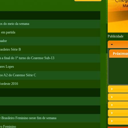
gos do meio da semana
 em partida
Publicidade
mador
asileiro Série B
Próximos
a a final do 1º turno do Cearense Sub-13
ares Lopes
upo A2 do Cearense Série C
Nordeste 2016
 Brasileiro Feminino neste fim de semana
iro Feminino