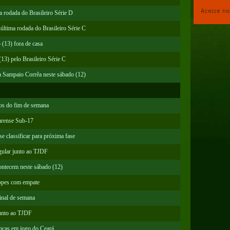
a rodada do Brasileiro Série D
última rodada do Brasileiro Série C
(13) fora de casa
13) pelo Brasileiro Série C
a Sampaio Corrêa neste sábado (12)
gos do fim de semana
rense Sub-17
e classificar para próxima fase
gular junto ao TJDF
ontecem neste sábado (12)
Lopes com empate
final de semana
junto ao TJDF
nças em jogo do Ceará