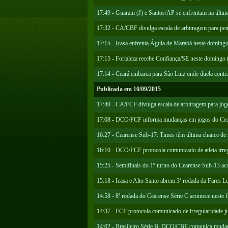
17:49 - Guarani (J) e Santos/AP se enfrentam na últim
17:32 - CA/CBF divulga escala de arbitragem para pen
17:15 - Icasa enfrenta Águia de Marabá neste domingo 
17:15 - Fortaleza recebe Confiança/SE neste domingo (
17:14 - Ceará embarca para São Luiz onde duela contr
Publicada em 10/09/2015
17:40 - CA/FCF divulga escala de arbitragem para jo
17:08 - DCO/FCF informa mudanças em jogos do Cea
16:27 - Cearense Sub-17: Times têm última chance de s
16:10 - DCO/FCF protocola comunicado de atleta irre
15:25 - Semifinais do 1º turno do Cearense Sub-13 ac
15:18 - Icasa e Alto Santo abrem 3ª rodada da Fares 
14:58 - 8ª rodada do Cearense Série C acontece neste 
14:37 - FCF protocola comunicado de irregularidade 
14:02 - Brasileiro Série B: DCO/CBF comunica muda