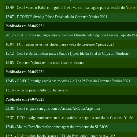
18:49 - Ceará vence o Bahia com gol de Joel e vai com vantagem para a decisão do Nordes
17:07 - DCO/FCF divulga Tabela Detalhada do Cearense Ypióca 2021
Publicada em 30/04/2021
20:12 - CBF informa mudança para o duelo do Floresta pela Segunda Fase da Copa do Bra
16:04 - FCF realiza testes nos clubes para a volta do Cearense Ypióca 2021
15:12 - Ceará e Bahia duelam neste sábado (1) pela ida da Final da Copa do Nordeste
15:05 - Cearense Ypióca retorna neste final de semana
Publicada em 29/04/2021
17:45 - CA/FCF divulga escala das rodadas 2 e 3 da 2ª Fase do Cearense Ypióca 2021
13:14 - Nota de pesar - Alberto Damasceno
Publicada em 27/04/2021
23:38 - Ceará empata sem gols com o Arsenal/ARG na Argentina
22:37 - DCO divulga mudanças em duas partidas da segunda rodada do Cearense Ypióca
17:48 - Mauro Carmélio recebe homenagem do presidente do SUMOV
17:21 - CBF divulga Tabela Básica e REC do Brasileirão Feminino A-2 2021