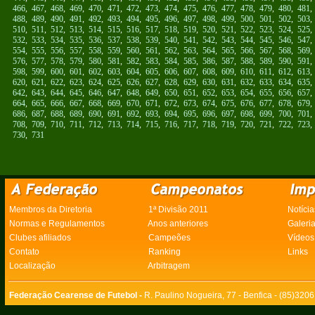
466
,
467
,
468
,
469
,
470
,
471
,
472
,
473
,
474
,
475
,
476
,
477
,
478
,
479
,
480
,
481
488
,
489
,
490
,
491
,
492
,
493
,
494
,
495
,
496
,
497
,
498
,
499
,
500
,
501
,
502
,
503
510
,
511
,
512
,
513
,
514
,
515
,
516
,
517
,
518
,
519
,
520
,
521
,
522
,
523
,
524
,
525
532
,
533
,
534
,
535
,
536
,
537
,
538
,
539
,
540
,
541
,
542
,
543
,
544
,
545
,
546
,
547
554
,
555
,
556
,
557
,
558
,
559
,
560
,
561
,
562
,
563
,
564
,
565
,
566
,
567
,
568
,
569
576
,
577
,
578
,
579
,
580
,
581
,
582
,
583
,
584
,
585
,
586
,
587
,
588
,
589
,
590
,
591
598
,
599
,
600
,
601
,
602
,
603
,
604
,
605
,
606
,
607
,
608
,
609
,
610
,
611
,
612
,
613
620
,
621
,
622
,
623
,
624
,
625
,
626
,
627
,
628
,
629
,
630
,
631
,
632
,
633
,
634
,
635
642
,
643
,
644
,
645
,
646
,
647
,
648
,
649
,
650
,
651
,
652
,
653
,
654
,
655
,
656
,
657
664
,
665
,
666
,
667
,
668
,
669
,
670
,
671
,
672
,
673
,
674
,
675
,
676
,
677
,
678
,
679
686
,
687
,
688
,
689
,
690
,
691
,
692
,
693
,
694
,
695
,
696
,
697
,
698
,
699
,
700
,
701
708
,
709
,
710
,
711
,
712
,
713
,
714
,
715
,
716
,
717
,
718
,
719
,
720
,
721
,
722
,
723
730
,
731
Membros da Diretoria
1ª Divisão 2011
Notícia
Normas e Regulamentos
Anos anteriores
Galeri
Clubes afiliados
Campeões
Vídeos
Contato
Ranking
Links
Localização
Arbitragem
Federação Cearense de Futebol -
R. Paulino Nogueira, 77 - Benfica - (85)320