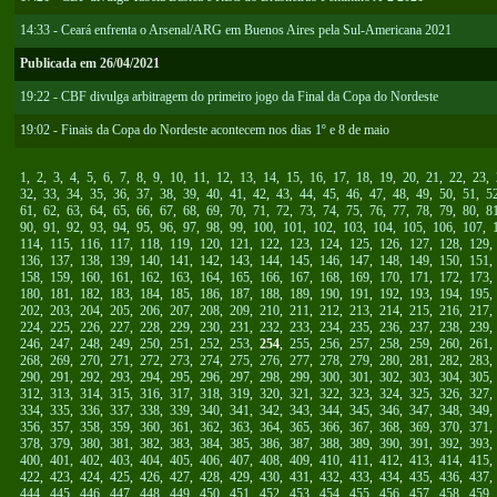
14:33 - Ceará enfrenta o Arsenal/ARG em Buenos Aires pela Sul-Americana 2021
Publicada em 26/04/2021
19:22 - CBF divulga arbitragem do primeiro jogo da Final da Copa do Nordeste
19:02 - Finais da Copa do Nordeste acontecem nos dias 1º e 8 de maio
1
,
2
,
3
,
4
,
5
,
6
,
7
,
8
,
9
,
10
,
11
,
12
,
13
,
14
,
15
,
16
,
17
,
18
,
19
,
20
,
21
,
22
,
23
,
32
,
33
,
34
,
35
,
36
,
37
,
38
,
39
,
40
,
41
,
42
,
43
,
44
,
45
,
46
,
47
,
48
,
49
,
50
,
51
,
5
61
,
62
,
63
,
64
,
65
,
66
,
67
,
68
,
69
,
70
,
71
,
72
,
73
,
74
,
75
,
76
,
77
,
78
,
79
,
80
,
8
90
,
91
,
92
,
93
,
94
,
95
,
96
,
97
,
98
,
99
,
100
,
101
,
102
,
103
,
104
,
105
,
106
,
107
,
114
,
115
,
116
,
117
,
118
,
119
,
120
,
121
,
122
,
123
,
124
,
125
,
126
,
127
,
128
,
129
136
,
137
,
138
,
139
,
140
,
141
,
142
,
143
,
144
,
145
,
146
,
147
,
148
,
149
,
150
,
151
158
,
159
,
160
,
161
,
162
,
163
,
164
,
165
,
166
,
167
,
168
,
169
,
170
,
171
,
172
,
173
180
,
181
,
182
,
183
,
184
,
185
,
186
,
187
,
188
,
189
,
190
,
191
,
192
,
193
,
194
,
195
202
,
203
,
204
,
205
,
206
,
207
,
208
,
209
,
210
,
211
,
212
,
213
,
214
,
215
,
216
,
217
224
,
225
,
226
,
227
,
228
,
229
,
230
,
231
,
232
,
233
,
234
,
235
,
236
,
237
,
238
,
239
246
,
247
,
248
,
249
,
250
,
251
,
252
,
253
,
254
,
255
,
256
,
257
,
258
,
259
,
260
,
261
268
,
269
,
270
,
271
,
272
,
273
,
274
,
275
,
276
,
277
,
278
,
279
,
280
,
281
,
282
,
283
290
,
291
,
292
,
293
,
294
,
295
,
296
,
297
,
298
,
299
,
300
,
301
,
302
,
303
,
304
,
305
312
,
313
,
314
,
315
,
316
,
317
,
318
,
319
,
320
,
321
,
322
,
323
,
324
,
325
,
326
,
327
334
,
335
,
336
,
337
,
338
,
339
,
340
,
341
,
342
,
343
,
344
,
345
,
346
,
347
,
348
,
349
356
,
357
,
358
,
359
,
360
,
361
,
362
,
363
,
364
,
365
,
366
,
367
,
368
,
369
,
370
,
371
378
,
379
,
380
,
381
,
382
,
383
,
384
,
385
,
386
,
387
,
388
,
389
,
390
,
391
,
392
,
393
400
,
401
,
402
,
403
,
404
,
405
,
406
,
407
,
408
,
409
,
410
,
411
,
412
,
413
,
414
,
415
422
,
423
,
424
,
425
,
426
,
427
,
428
,
429
,
430
,
431
,
432
,
433
,
434
,
435
,
436
,
437
444
,
445
,
446
,
447
,
448
,
449
,
450
,
451
,
452
,
453
,
454
,
455
,
456
,
457
,
458
,
459