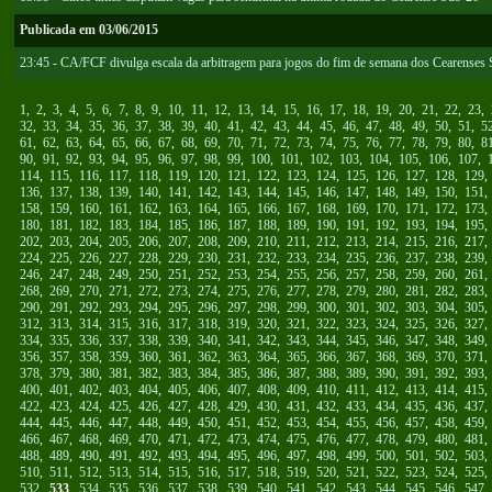
Publicada em 03/06/2015
23:45 - CA/FCF divulga escala da arbitragem para jogos do fim de semana dos Cearenses
1
,
2
,
3
,
4
,
5
,
6
,
7
,
8
,
9
,
10
,
11
,
12
,
13
,
14
,
15
,
16
,
17
,
18
,
19
,
20
,
21
,
22
,
23
,
32
,
33
,
34
,
35
,
36
,
37
,
38
,
39
,
40
,
41
,
42
,
43
,
44
,
45
,
46
,
47
,
48
,
49
,
50
,
51
,
5
61
,
62
,
63
,
64
,
65
,
66
,
67
,
68
,
69
,
70
,
71
,
72
,
73
,
74
,
75
,
76
,
77
,
78
,
79
,
80
,
8
90
,
91
,
92
,
93
,
94
,
95
,
96
,
97
,
98
,
99
,
100
,
101
,
102
,
103
,
104
,
105
,
106
,
107
,
114
,
115
,
116
,
117
,
118
,
119
,
120
,
121
,
122
,
123
,
124
,
125
,
126
,
127
,
128
,
129
136
,
137
,
138
,
139
,
140
,
141
,
142
,
143
,
144
,
145
,
146
,
147
,
148
,
149
,
150
,
151
158
,
159
,
160
,
161
,
162
,
163
,
164
,
165
,
166
,
167
,
168
,
169
,
170
,
171
,
172
,
173
180
,
181
,
182
,
183
,
184
,
185
,
186
,
187
,
188
,
189
,
190
,
191
,
192
,
193
,
194
,
195
202
,
203
,
204
,
205
,
206
,
207
,
208
,
209
,
210
,
211
,
212
,
213
,
214
,
215
,
216
,
217
224
,
225
,
226
,
227
,
228
,
229
,
230
,
231
,
232
,
233
,
234
,
235
,
236
,
237
,
238
,
239
246
,
247
,
248
,
249
,
250
,
251
,
252
,
253
,
254
,
255
,
256
,
257
,
258
,
259
,
260
,
261
268
,
269
,
270
,
271
,
272
,
273
,
274
,
275
,
276
,
277
,
278
,
279
,
280
,
281
,
282
,
283
290
,
291
,
292
,
293
,
294
,
295
,
296
,
297
,
298
,
299
,
300
,
301
,
302
,
303
,
304
,
305
312
,
313
,
314
,
315
,
316
,
317
,
318
,
319
,
320
,
321
,
322
,
323
,
324
,
325
,
326
,
327
334
,
335
,
336
,
337
,
338
,
339
,
340
,
341
,
342
,
343
,
344
,
345
,
346
,
347
,
348
,
349
356
,
357
,
358
,
359
,
360
,
361
,
362
,
363
,
364
,
365
,
366
,
367
,
368
,
369
,
370
,
371
378
,
379
,
380
,
381
,
382
,
383
,
384
,
385
,
386
,
387
,
388
,
389
,
390
,
391
,
392
,
393
400
,
401
,
402
,
403
,
404
,
405
,
406
,
407
,
408
,
409
,
410
,
411
,
412
,
413
,
414
,
415
422
,
423
,
424
,
425
,
426
,
427
,
428
,
429
,
430
,
431
,
432
,
433
,
434
,
435
,
436
,
437
444
,
445
,
446
,
447
,
448
,
449
,
450
,
451
,
452
,
453
,
454
,
455
,
456
,
457
,
458
,
459
466
,
467
,
468
,
469
,
470
,
471
,
472
,
473
,
474
,
475
,
476
,
477
,
478
,
479
,
480
,
481
488
,
489
,
490
,
491
,
492
,
493
,
494
,
495
,
496
,
497
,
498
,
499
,
500
,
501
,
502
,
503
510
,
511
,
512
,
513
,
514
,
515
,
516
,
517
,
518
,
519
,
520
,
521
,
522
,
523
,
524
,
525
532
,
533
,
534
,
535
,
536
,
537
,
538
,
539
,
540
,
541
,
542
,
543
,
544
,
545
,
546
,
547