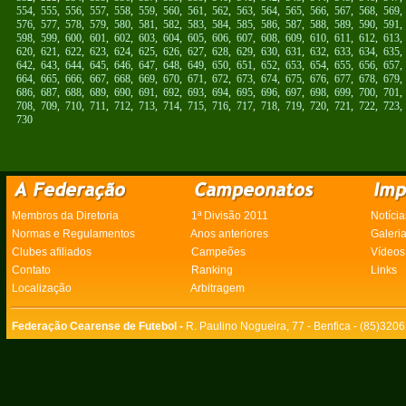
554
,
555
,
556
,
557
,
558
,
559
,
560
,
561
,
562
,
563
,
564
,
565
,
566
,
567
,
568
,
569
576
,
577
,
578
,
579
,
580
,
581
,
582
,
583
,
584
,
585
,
586
,
587
,
588
,
589
,
590
,
591
598
,
599
,
600
,
601
,
602
,
603
,
604
,
605
,
606
,
607
,
608
,
609
,
610
,
611
,
612
,
613
620
,
621
,
622
,
623
,
624
,
625
,
626
,
627
,
628
,
629
,
630
,
631
,
632
,
633
,
634
,
635
642
,
643
,
644
,
645
,
646
,
647
,
648
,
649
,
650
,
651
,
652
,
653
,
654
,
655
,
656
,
657
664
,
665
,
666
,
667
,
668
,
669
,
670
,
671
,
672
,
673
,
674
,
675
,
676
,
677
,
678
,
679
686
,
687
,
688
,
689
,
690
,
691
,
692
,
693
,
694
,
695
,
696
,
697
,
698
,
699
,
700
,
701
708
,
709
,
710
,
711
,
712
,
713
,
714
,
715
,
716
,
717
,
718
,
719
,
720
,
721
,
722
,
723
730
Membros da Diretoria
1ª Divisão 2011
Notícia
Normas e Regulamentos
Anos anteriores
Galeri
Clubes afiliados
Campeões
Vídeos
Contato
Ranking
Links
Localização
Arbitragem
Federação Cearense de Futebol -
R. Paulino Nogueira, 77 - Benfica - (85)320