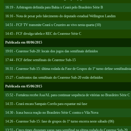
16:19 - Arbitragem definida para Bahia x Ceará pelo Brasileiro Série B
16:16 - Nota de pesar pelo falecimento do deputado estadual Wellington Landim
14:51 - FCF TV transmite Ceará x Cruzeiro ao vivo nesta quarta (10)
14:45 - FCF divulga tabela e REC do Cearense Série C
Publicada em 08/06/2015
19:01 - Cearense Sub-20: locais dos jogos das semifinais definidos
17:44 - FCF define semifinais do Cearense Sub-15
16:31 - Cearense Sub-15: última rodada da Fase de Grupos do 1º turno define semifinalist
15:27 - Confrontos das semifinais do Cearense Sub-20 estão definidos
Publicada em 05/06/2015
15:52 - Fortaleza recebe Asa/AL para continuar sequência de vitórias no Brasileiro Série C
14:35 - Ceará encara Sampaio Corrêa para espantar má fase
14:30 - Icasa busca reação no Brasileiro Série C contra o Vila Nova
14:26 - Cearense Sub-15: fase de grupos do 1º turno encerra neste sábado (06)
13:55 - Cinco times disputam vagas para semifinal na ultima rodada do Cearense Sub-20