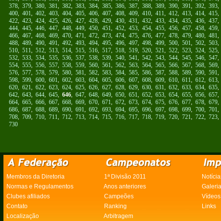
378
,
379
,
380
,
381
,
382
,
383
,
384
,
385
,
386
,
387
,
388
,
389
,
390
,
391
,
392
,
393
400
,
401
,
402
,
403
,
404
,
405
,
406
,
407
,
408
,
409
,
410
,
411
,
412
,
413
,
414
,
415
422
,
423
,
424
,
425
,
426
,
427
,
428
,
429
,
430
,
431
,
432
,
433
,
434
,
435
,
436
,
437
444
,
445
,
446
,
447
,
448
,
449
,
450
,
451
,
452
,
453
,
454
,
455
,
456
,
457
,
458
,
459
466
,
467
,
468
,
469
,
470
,
471
,
472
,
473
,
474
,
475
,
476
,
477
,
478
,
479
,
480
,
481
488
,
489
,
490
,
491
,
492
,
493
,
494
,
495
,
496
,
497
,
498
,
499
,
500
,
501
,
502
,
503
510
,
511
,
512
,
513
,
514
,
515
,
516
,
517
,
518
,
519
,
520
,
521
,
522
,
523
,
524
,
525
532
,
533
,
534
,
535
,
536
,
537
,
538
,
539
,
540
,
541
,
542
,
543
,
544
,
545
,
546
,
547
554
,
555
,
556
,
557
,
558
,
559
,
560
,
561
,
562
,
563
,
564
,
565
,
566
,
567
,
568
,
569
576
,
577
,
578
,
579
,
580
,
581
,
582
,
583
,
584
,
585
,
586
,
587
,
588
,
589
,
590
,
591
598
,
599
,
600
,
601
,
602
,
603
,
604
,
605
,
606
,
607
,
608
,
609
,
610
,
611
,
612
,
613
620
,
621
,
622
,
623
,
624
,
625
,
626
,
627
,
628
,
629
,
630
,
631
,
632
,
633
,
634
,
635
642
,
643
,
644
,
645
,
646
,
647
,
648
,
649
,
650
,
651
,
652
,
653
,
654
,
655
,
656
,
657
664
,
665
,
666
,
667
,
668
,
669
,
670
,
671
,
672
,
673
,
674
,
675
,
676
,
677
,
678
,
679
686
,
687
,
688
,
689
,
690
,
691
,
692
,
693
,
694
,
695
,
696
,
697
,
698
,
699
,
700
,
701
708
,
709
,
710
,
711
,
712
,
713
,
714
,
715
,
716
,
717
,
718
,
719
,
720
,
721
,
722
,
723
730
Membros da Diretoria
1ª Divisão 2011
Notícia
Normas e Regulamentos
Anos anteriores
Galeri
Clubes afiliados
Campeões
Vídeos
Contato
Ranking
Links
Localização
Arbitragem