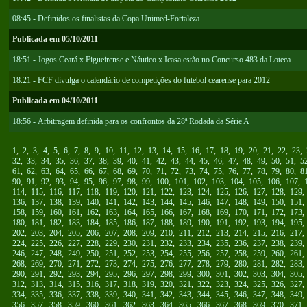
08:45 - Definidos os finalistas da Copa Unimed-Fortaleza
Publicada em 05/10/2011
18:51 - Jogos Ceará x Figueirense e Náutico x Icasa estão no Concurso 483 da Loteca
18:21 - FCF divulga o calendário de competições do futebol cearense para 2012
Publicada em 04/10/2011
18:56 - Arbitragem definida para os confrontos da 28ª Rodada da Série A
1
,
2
,
3
,
4
,
5
,
6
,
7
,
8
,
9
,
10
,
11
,
12
,
13
,
14
,
15
,
16
,
17
,
18
,
19
,
20
,
21
,
22
,
23
,
32
,
33
,
34
,
35
,
36
,
37
,
38
,
39
,
40
,
41
,
42
,
43
,
44
,
45
,
46
,
47
,
48
,
49
,
50
,
51
,
5
61
,
62
,
63
,
64
,
65
,
66
,
67
,
68
,
69
,
70
,
71
,
72
,
73
,
74
,
75
,
76
,
77
,
78
,
79
,
80
,
8
90
,
91
,
92
,
93
,
94
,
95
,
96
,
97
,
98
,
99
,
100
,
101
,
102
,
103
,
104
,
105
,
106
,
107
,
114
,
115
,
116
,
117
,
118
,
119
,
120
,
121
,
122
,
123
,
124
,
125
,
126
,
127
,
128
,
129
136
,
137
,
138
,
139
,
140
,
141
,
142
,
143
,
144
,
145
,
146
,
147
,
148
,
149
,
150
,
151
158
,
159
,
160
,
161
,
162
,
163
,
164
,
165
,
166
,
167
,
168
,
169
,
170
,
171
,
172
,
173
180
,
181
,
182
,
183
,
184
,
185
,
186
,
187
,
188
,
189
,
190
,
191
,
192
,
193
,
194
,
195
202
,
203
,
204
,
205
,
206
,
207
,
208
,
209
,
210
,
211
,
212
,
213
,
214
,
215
,
216
,
217
224
,
225
,
226
,
227
,
228
,
229
,
230
,
231
,
232
,
233
,
234
,
235
,
236
,
237
,
238
,
239
246
,
247
,
248
,
249
,
250
,
251
,
252
,
253
,
254
,
255
,
256
,
257
,
258
,
259
,
260
,
261
268
,
269
,
270
,
271
,
272
,
273
,
274
,
275
,
276
,
277
,
278
,
279
,
280
,
281
,
282
,
283
290
,
291
,
292
,
293
,
294
,
295
,
296
,
297
,
298
,
299
,
300
,
301
,
302
,
303
,
304
,
305
312
,
313
,
314
,
315
,
316
,
317
,
318
,
319
,
320
,
321
,
322
,
323
,
324
,
325
,
326
,
327
334
,
335
,
336
,
337
,
338
,
339
,
340
,
341
,
342
,
343
,
344
,
345
,
346
,
347
,
348
,
349
356
,
357
,
358
,
359
,
360
,
361
,
362
,
363
,
364
,
365
,
366
,
367
,
368
,
369
,
370
,
371