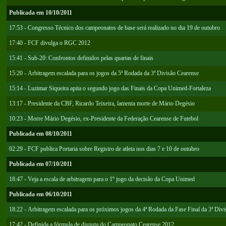
Publicada em 10/10/2011
17:53 - Congresso Técnico dos campeonatos de base será realizado no dia 19 de outubro
17:40 - FCF divulga o RGC 2012
15:41 - Sub-20: Confrontos definidos pelas quartas de finais
15:20 - Arbitragem escalada para os jogos da 5ª Rodada da 3ª Divisão Cearense
15:14 - Luzimar Siqueira apita o segundo jogo das Finais da Copa Unimed-Fortaleza
13:17 - Presidente da CBF, Ricardo Teixeira, lamenta morte de Mário Degésio
10:23 - Morre Mário Degésio, ex-Presidente da Federação Cearense de Futebol
Publicada em 08/10/2011
02:29 - FCF publica Portaria sobre Registro de atleta nos dias 7 e 10 de outubro
Publicada em 07/10/2011
18:47 - Veja a escala de arbitragem para o 1º jogo da decisão da Copa Unimed
Publicada em 06/10/2011
18:22 - Arbitragem escalada para os próximos jogos da 4ª Rodada da Fase Final da 3ª Divi
17:42 - Definida a fórmula de disputa do Campeonato Cearense 2012