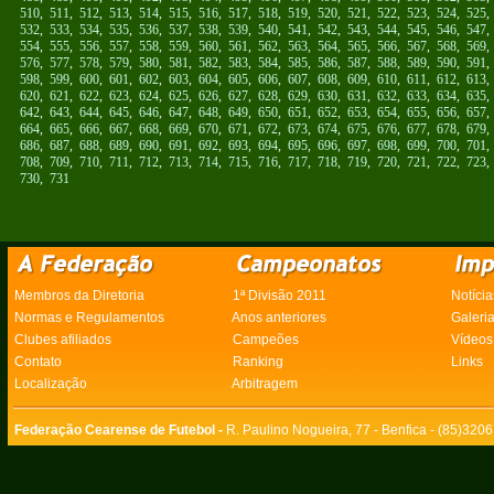
510
,
511
,
512
,
513
,
514
,
515
,
516
,
517
,
518
,
519
,
520
,
521
,
522
,
523
,
524
,
525
532
,
533
,
534
,
535
,
536
,
537
,
538
,
539
,
540
,
541
,
542
,
543
,
544
,
545
,
546
,
547
554
,
555
,
556
,
557
,
558
,
559
,
560
,
561
,
562
,
563
,
564
,
565
,
566
,
567
,
568
,
569
576
,
577
,
578
,
579
,
580
,
581
,
582
,
583
,
584
,
585
,
586
,
587
,
588
,
589
,
590
,
591
598
,
599
,
600
,
601
,
602
,
603
,
604
,
605
,
606
,
607
,
608
,
609
,
610
,
611
,
612
,
613
620
,
621
,
622
,
623
,
624
,
625
,
626
,
627
,
628
,
629
,
630
,
631
,
632
,
633
,
634
,
635
642
,
643
,
644
,
645
,
646
,
647
,
648
,
649
,
650
,
651
,
652
,
653
,
654
,
655
,
656
,
657
664
,
665
,
666
,
667
,
668
,
669
,
670
,
671
,
672
,
673
,
674
,
675
,
676
,
677
,
678
,
679
686
,
687
,
688
,
689
,
690
,
691
,
692
,
693
,
694
,
695
,
696
,
697
,
698
,
699
,
700
,
701
708
,
709
,
710
,
711
,
712
,
713
,
714
,
715
,
716
,
717
,
718
,
719
,
720
,
721
,
722
,
723
730
,
731
Membros da Diretoria
1ª Divisão 2011
Notícia
Normas e Regulamentos
Anos anteriores
Galeri
Clubes afiliados
Campeões
Vídeos
Contato
Ranking
Links
Localização
Arbitragem
Federação Cearense de Futebol -
R. Paulino Nogueira, 77 - Benfica - (85)320