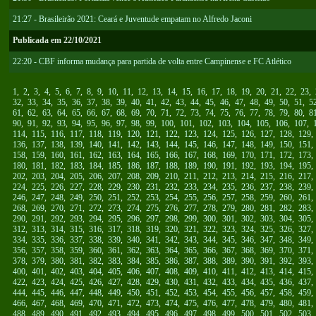
21:27 - Brasileirão 2021: Ceará e Juventude empatam no Alfredo Jaconi
Publicada em 22/10/2021
22:20 - CBF informa mudança para partida de volta entre Campinense e FC Atlético
1
,
2
,
3
,
4
,
5
,
6
,
7
,
8
,
9
,
10
,
11
,
12
,
13
,
14
,
15
,
16
,
17
,
18
,
19
,
20
,
21
,
22
,
23
,
32
,
33
,
34
,
35
,
36
,
37
,
38
,
39
,
40
,
41
,
42
,
43
,
44
,
45
,
46
,
47
,
48
,
49
,
50
,
51
,
5
61
,
62
,
63
,
64
,
65
,
66
,
67
,
68
,
69
,
70
,
71
,
72
,
73
,
74
,
75
,
76
,
77
,
78
,
79
,
80
,
8
90
,
91
,
92
,
93
,
94
,
95
,
96
,
97
,
98
,
99
,
100
,
101
,
102
,
103
,
104
,
105
,
106
,
107
,
114
,
115
,
116
,
117
,
118
,
119
,
120
,
121
,
122
,
123
,
124
,
125
,
126
,
127
,
128
,
129
136
,
137
,
138
,
139
,
140
,
141
,
142
,
143
,
144
,
145
,
146
,
147
,
148
,
149
,
150
,
151
158
,
159
,
160
,
161
,
162
,
163
,
164
,
165
,
166
,
167
,
168
,
169
,
170
,
171
,
172
,
173
180
,
181
,
182
,
183
,
184
,
185
,
186
,
187
,
188
,
189
,
190
,
191
,
192
,
193
,
194
,
195
202
,
203
,
204
,
205
,
206
,
207
,
208
,
209
,
210
,
211
,
212
,
213
,
214
,
215
,
216
,
217
224
,
225
,
226
,
227
,
228
,
229
,
230
,
231
,
232
,
233
,
234
,
235
,
236
,
237
,
238
,
239
246
,
247
,
248
,
249
,
250
,
251
,
252
,
253
,
254
,
255
,
256
,
257
,
258
,
259
,
260
,
261
268
,
269
,
270
,
271
,
272
,
273
,
274
,
275
,
276
,
277
,
278
,
279
,
280
,
281
,
282
,
283
290
,
291
,
292
,
293
,
294
,
295
,
296
,
297
,
298
,
299
,
300
,
301
,
302
,
303
,
304
,
305
312
,
313
,
314
,
315
,
316
,
317
,
318
,
319
,
320
,
321
,
322
,
323
,
324
,
325
,
326
,
327
334
,
335
,
336
,
337
,
338
,
339
,
340
,
341
,
342
,
343
,
344
,
345
,
346
,
347
,
348
,
349
356
,
357
,
358
,
359
,
360
,
361
,
362
,
363
,
364
,
365
,
366
,
367
,
368
,
369
,
370
,
371
378
,
379
,
380
,
381
,
382
,
383
,
384
,
385
,
386
,
387
,
388
,
389
,
390
,
391
,
392
,
393
400
,
401
,
402
,
403
,
404
,
405
,
406
,
407
,
408
,
409
,
410
,
411
,
412
,
413
,
414
,
415
422
,
423
,
424
,
425
,
426
,
427
,
428
,
429
,
430
,
431
,
432
,
433
,
434
,
435
,
436
,
437
444
,
445
,
446
,
447
,
448
,
449
,
450
,
451
,
452
,
453
,
454
,
455
,
456
,
457
,
458
,
459
466
,
467
,
468
,
469
,
470
,
471
,
472
,
473
,
474
,
475
,
476
,
477
,
478
,
479
,
480
,
481
488
,
489
,
490
,
491
,
492
,
493
,
494
,
495
,
496
,
497
,
498
,
499
,
500
,
501
,
502
,
503