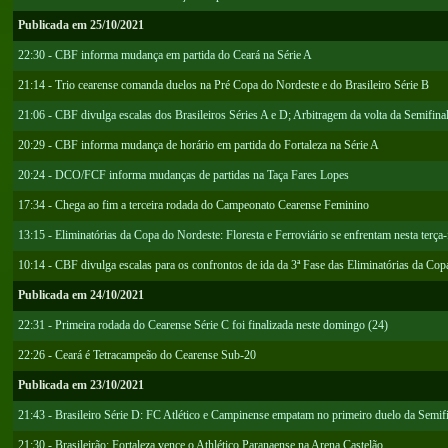
Publicada em 25/10/2021
22:30 - CBF informa mudança em partida do Ceará na Série A
21:14 - Trio cearense comanda duelos na Pré Copa do Nordeste e do Brasileiro Série B
21:06 - CBF divulga escalas dos Brasileiros Séries A e D; Arbitragem da volta da Semifina
20:29 - CBF informa mudança de horário em partida do Fortaleza na Série A
20:24 - DCO/FCF informa mudanças de partidas na Taça Fares Lopes
17:34 - Chega ao fim a terceira rodada do Campeonato Cearense Feminino
13:15 - Eliminatórias da Copa do Nordeste: Floresta e Ferroviário se enfrentam nesta terça-
10:14 - CBF divulga escalas para os confrontos de ida da 3ª Fase das Eliminatórias da Co
Publicada em 24/10/2021
22:31 - Primeira rodada do Cearense Série C foi finalizada neste domingo (24)
22:26 - Ceará é Tetracampeão do Cearense Sub-20
Publicada em 23/10/2021
21:43 - Brasileiro Série D: FC Atlético e Campinense empatam no primeiro duelo da Semif
21:30 - Brasileirão: Fortaleza vence o Athlético Paranaense na Arena Castelão