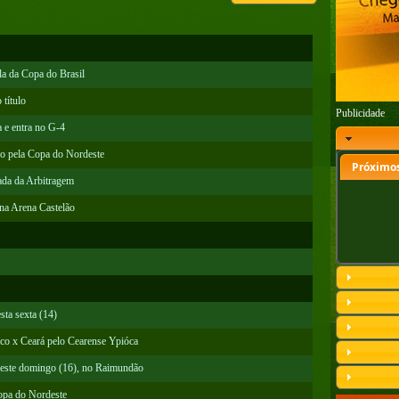
a da Copa do Brasil
 título
Publicidade
 e entra no G-4
nio pela Copa do Nordeste
Próximos
ada da Arbitragem
na Arena Castelão
ta sexta (14)
o x Ceará pelo Cearense Ypióca
neste domingo (16), no Raimundão
Copa do Nordeste