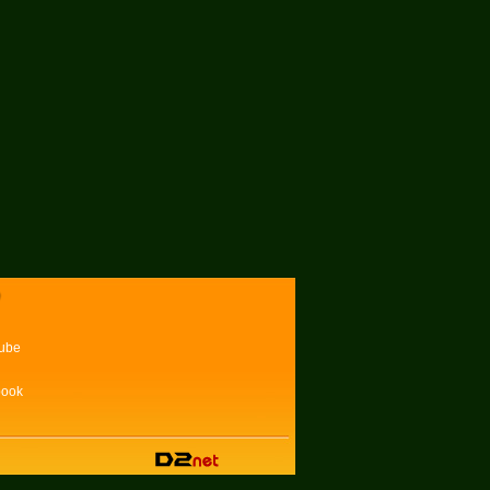
ube
book