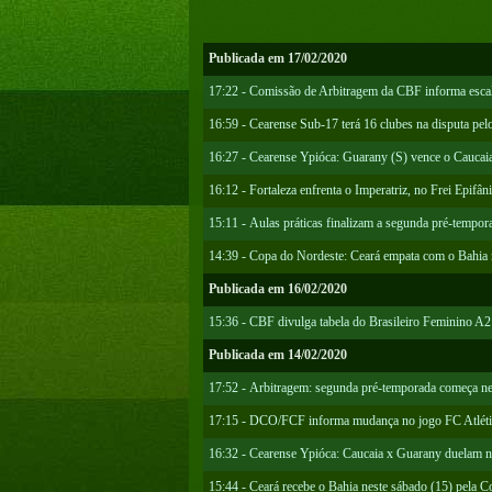
Publicada em 17/02/2020
17:22 - Comissão de Arbitragem da CBF informa escal
16:59 - Cearense Sub-17 terá 16 clubes na disputa pelo
16:27 - Cearense Ypióca: Guarany (S) vence o Caucaia
16:12 - Fortaleza enfrenta o Imperatriz, no Frei Epifâ
15:11 - Aulas práticas finalizam a segunda pré-tempor
14:39 - Copa do Nordeste: Ceará empata com o Bahia 
Publicada em 16/02/2020
15:36 - CBF divulga tabela do Brasileiro Feminino A2
Publicada em 14/02/2020
17:52 - Arbitragem: segunda pré-temporada começa nes
17:15 - DCO/FCF informa mudança no jogo FC Atlétic
16:32 - Cearense Ypióca: Caucaia x Guarany duelam 
15:44 - Ceará recebe o Bahia neste sábado (15) pela 