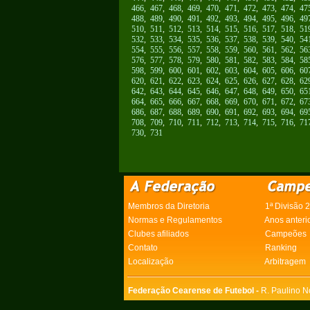
466
,
467
,
468
,
469
,
470
,
471
,
472
,
473
,
474
,
47
488
,
489
,
490
,
491
,
492
,
493
,
494
,
495
,
496
,
49
510
,
511
,
512
,
513
,
514
,
515
,
516
,
517
,
518
,
51
532
,
533
,
534
,
535
,
536
,
537
,
538
,
539
,
540
,
54
554
,
555
,
556
,
557
,
558
,
559
,
560
,
561
,
562
,
56
576
,
577
,
578
,
579
,
580
,
581
,
582
,
583
,
584
,
58
598
,
599
,
600
,
601
,
602
,
603
,
604
,
605
,
606
,
60
620
,
621
,
622
,
623
,
624
,
625
,
626
,
627
,
628
,
62
642
,
643
,
644
,
645
,
646
,
647
,
648
,
649
,
650
,
65
664
,
665
,
666
,
667
,
668
,
669
,
670
,
671
,
672
,
67
686
,
687
,
688
,
689
,
690
,
691
,
692
,
693
,
694
,
69
708
,
709
,
710
,
711
,
712
,
713
,
714
,
715
,
716
,
71
730
,
731
Membros da Diretoria
1ª Divisão 
Normas e Regulamentos
Anos anteri
Clubes afiliados
Campeões
Contato
Ranking
Localização
Arbitragem
Federação Cearense de Futebol -
R. Paulino N