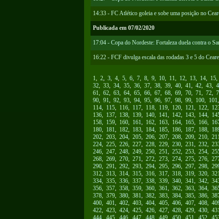
14:33 - FC Atlético goleia e sobe uma posição no Cea
Publicada em 07/02/2020
17:04 - Copa do Nordeste: Fortaleza duela contra o S
16:22 - FCF divulga escala das rodadas 3 e 5 do Cear
1
,
2
,
3
,
4
,
5
,
6
,
7
,
8
,
9
,
10
,
11
,
12
,
13
,
14
,
15
32
,
33
,
34
,
35
,
36
,
37
,
38
,
39
,
40
,
41
,
42
,
43
,
4
61
,
62
,
63
,
64
,
65
,
66
,
67
,
68
,
69
,
70
,
71
,
72
,
7
90
,
91
,
92
,
93
,
94
,
95
,
96
,
97
,
98
,
99
,
100
,
101
114
,
115
,
116
,
117
,
118
,
119
,
120
,
121
,
122
,
12
136
,
137
,
138
,
139
,
140
,
141
,
142
,
143
,
144
,
14
158
,
159
,
160
,
161
,
162
,
163
,
164
,
165
,
166
,
16
180
,
181
,
182
,
183
,
184
,
185
,
186
,
187
,
188
,
18
202
,
203
,
204
,
205
,
206
,
207
,
208
,
209
,
210
,
21
224
,
225
,
226
,
227
,
228
,
229
,
230
,
231
,
232
,
23
246
,
247
,
248
,
249
,
250
,
251
,
252
,
253
,
254
,
25
268
,
269
,
270
,
271
,
272
,
273
,
274
,
275
,
276
,
27
290
,
291
,
292
,
293
,
294
,
295
,
296
,
297
,
298
,
29
312
,
313
,
314
,
315
,
316
,
317
,
318
,
319
,
320
,
32
334
,
335
,
336
,
337
,
338
,
339
,
340
,
341
,
342
,
34
356
,
357
,
358
,
359
,
360
,
361
,
362
,
363
,
364
,
36
378
,
379
,
380
,
381
,
382
,
383
,
384
,
385
,
386
,
38
400
,
401
,
402
,
403
,
404
,
405
,
406
,
407
,
408
,
40
422
,
423
,
424
,
425
,
426
,
427
,
428
,
429
,
430
,
43
444
,
445
,
446
,
447
,
448
,
449
,
450
,
451
,
452
,
45