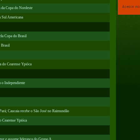
a da Copa do Nordeste
pa Sul Americana
ela Copa do Brasil
 Brasil
ça do Cearense Ypióca
a o Independiente
 Pará; Caucaia recebe o São José no Raimundão
do Cearense Ypióca
Cruz e assume liderança do Grupo A