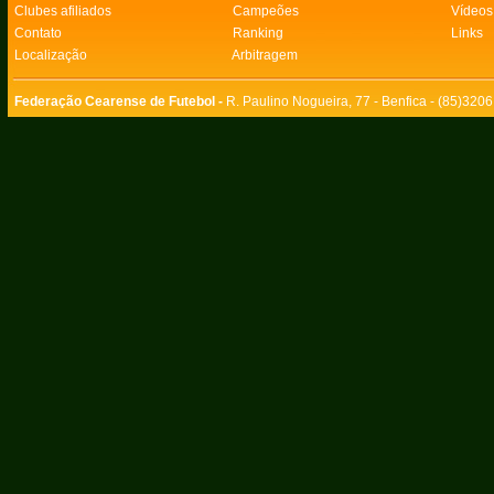
Clubes afiliados
Campeões
Vídeos
Contato
Ranking
Links
Localização
Arbitragem
Federação Cearense de Futebol -
R. Paulino Nogueira, 77 - Benfica - (85)320