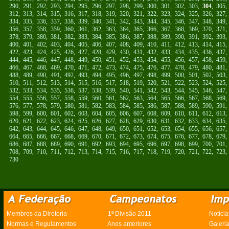
290
,
291
,
292
,
293
,
294
,
295
,
296
,
297
,
298
,
299
,
300
,
301
,
302
,
303
,
304
,
305
312
,
313
,
314
,
315
,
316
,
317
,
318
,
319
,
320
,
321
,
322
,
323
,
324
,
325
,
326
,
327
334
,
335
,
336
,
337
,
338
,
339
,
340
,
341
,
342
,
343
,
344
,
345
,
346
,
347
,
348
,
349
356
,
357
,
358
,
359
,
360
,
361
,
362
,
363
,
364
,
365
,
366
,
367
,
368
,
369
,
370
,
371
378
,
379
,
380
,
381
,
382
,
383
,
384
,
385
,
386
,
387
,
388
,
389
,
390
,
391
,
392
,
393
400
,
401
,
402
,
403
,
404
,
405
,
406
,
407
,
408
,
409
,
410
,
411
,
412
,
413
,
414
,
415
422
,
423
,
424
,
425
,
426
,
427
,
428
,
429
,
430
,
431
,
432
,
433
,
434
,
435
,
436
,
437
444
,
445
,
446
,
447
,
448
,
449
,
450
,
451
,
452
,
453
,
454
,
455
,
456
,
457
,
458
,
459
466
,
467
,
468
,
469
,
470
,
471
,
472
,
473
,
474
,
475
,
476
,
477
,
478
,
479
,
480
,
481
488
,
489
,
490
,
491
,
492
,
493
,
494
,
495
,
496
,
497
,
498
,
499
,
500
,
501
,
502
,
503
510
,
511
,
512
,
513
,
514
,
515
,
516
,
517
,
518
,
519
,
520
,
521
,
522
,
523
,
524
,
525
532
,
533
,
534
,
535
,
536
,
537
,
538
,
539
,
540
,
541
,
542
,
543
,
544
,
545
,
546
,
547
554
,
555
,
556
,
557
,
558
,
559
,
560
,
561
,
562
,
563
,
564
,
565
,
566
,
567
,
568
,
569
576
,
577
,
578
,
579
,
580
,
581
,
582
,
583
,
584
,
585
,
586
,
587
,
588
,
589
,
590
,
591
598
,
599
,
600
,
601
,
602
,
603
,
604
,
605
,
606
,
607
,
608
,
609
,
610
,
611
,
612
,
613
620
,
621
,
622
,
623
,
624
,
625
,
626
,
627
,
628
,
629
,
630
,
631
,
632
,
633
,
634
,
635
642
,
643
,
644
,
645
,
646
,
647
,
648
,
649
,
650
,
651
,
652
,
653
,
654
,
655
,
656
,
657
664
,
665
,
666
,
667
,
668
,
669
,
670
,
671
,
672
,
673
,
674
,
675
,
676
,
677
,
678
,
679
686
,
687
,
688
,
689
,
690
,
691
,
692
,
693
,
694
,
695
,
696
,
697
,
698
,
699
,
700
,
701
708
,
709
,
710
,
711
,
712
,
713
,
714
,
715
,
716
,
717
,
718
,
719
,
720
,
721
,
722
,
723
730
Membros da Diretoria
1ª Divisão 2011
Notícia
Normas e Regulamentos
Anos anteriores
Galeri