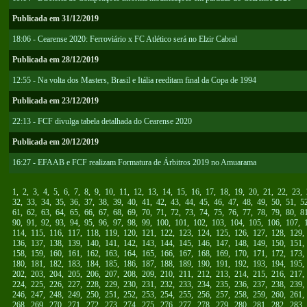
Publicada em 31/12/2019
18:06 - Cearense 2020: Ferroviário x FC Atlético será no Elzir Cabral
Publicada em 28/12/2019
12:55 - Na volta dos Masters, Brasil e Itália reeditam final da Copa de 1994
Publicada em 23/12/2019
22:13 - FCF divulga tabela detalhada do Cearense 2020
Publicada em 20/12/2019
16:27 - EFAAB e FCF realizam Formatura de Árbitros 2019 no Amuarama
1
,
2
,
3
,
4
,
5
,
6
,
7
,
8
,
9
,
10
,
11
,
12
,
13
,
14
,
15
,
16
,
17
,
18
,
19
,
20
,
21
,
22
,
23
,
32
,
33
,
34
,
35
,
36
,
37
,
38
,
39
,
40
,
41
,
42
,
43
,
44
,
45
,
46
,
47
,
48
,
49
,
50
,
51
,
5
61
,
62
,
63
,
64
,
65
,
66
,
67
,
68
,
69
,
70
,
71
,
72
,
73
,
74
,
75
,
76
,
77
,
78
,
79
,
80
,
8
90
,
91
,
92
,
93
,
94
,
95
,
96
,
97
,
98
,
99
,
100
,
101
,
102
,
103
,
104
,
105
,
106
,
107
,
114
,
115
,
116
,
117
,
118
,
119
,
120
,
121
,
122
,
123
,
124
,
125
,
126
,
127
,
128
,
129
136
,
137
,
138
,
139
,
140
,
141
,
142
,
143
,
144
,
145
,
146
,
147
,
148
,
149
,
150
,
151
158
,
159
,
160
,
161
,
162
,
163
,
164
,
165
,
166
,
167
,
168
,
169
,
170
,
171
,
172
,
173
180
,
181
,
182
,
183
,
184
,
185
,
186
,
187
,
188
,
189
,
190
,
191
,
192
,
193
,
194
,
195
202
,
203
,
204
,
205
,
206
,
207
,
208
,
209
,
210
,
211
,
212
,
213
,
214
,
215
,
216
,
217
224
,
225
,
226
,
227
,
228
,
229
,
230
,
231
,
232
,
233
,
234
,
235
,
236
,
237
,
238
,
239
246
,
247
,
248
,
249
,
250
,
251
,
252
,
253
,
254
,
255
,
256
,
257
,
258
,
259
,
260
,
261
268
,
269
,
270
,
271
,
272
,
273
,
274
,
275
,
276
,
277
,
278
,
279
,
280
,
281
,
282
,
283