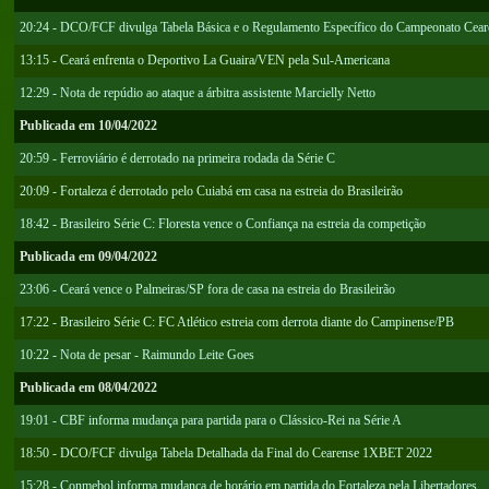
20:24 - DCO/FCF divulga Tabela Básica e o Regulamento Específico do Campeonato Cea
13:15 - Ceará enfrenta o Deportivo La Guaira/VEN pela Sul-Americana
12:29 - Nota de repúdio ao ataque a árbitra assistente Marcielly Netto
Publicada em 10/04/2022
20:59 - Ferroviário é derrotado na primeira rodada da Série C
20:09 - Fortaleza é derrotado pelo Cuiabá em casa na estreia do Brasileirão
18:42 - Brasileiro Série C: Floresta vence o Confiança na estreia da competição
Publicada em 09/04/2022
23:06 - Ceará vence o Palmeiras/SP fora de casa na estreia do Brasileirão
17:22 - Brasileiro Série C: FC Atlético estreia com derrota diante do Campinense/PB
10:22 - Nota de pesar - Raimundo Leite Goes
Publicada em 08/04/2022
19:01 - CBF informa mudança para partida para o Clássico-Rei na Série A
18:50 - DCO/FCF divulga Tabela Detalhada da Final do Cearense 1XBET 2022
15:28 - Conmebol informa mudança de horário em partida do Fortaleza pela Libertadores