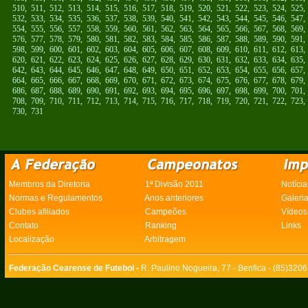
510
,
511
,
512
,
513
,
514
,
515
,
516
,
517
,
518
,
519
,
520
,
521
,
522
,
523
,
524
,
525
532
,
533
,
534
,
535
,
536
,
537
,
538
,
539
,
540
,
541
,
542
,
543
,
544
,
545
,
546
,
547
554
,
555
,
556
,
557
,
558
,
559
,
560
,
561
,
562
,
563
,
564
,
565
,
566
,
567
,
568
,
569
576
,
577
,
578
,
579
,
580
,
581
,
582
,
583
,
584
,
585
,
586
,
587
,
588
,
589
,
590
,
591
598
,
599
,
600
,
601
,
602
,
603
,
604
,
605
,
606
,
607
,
608
,
609
,
610
,
611
,
612
,
613
620
,
621
,
622
,
623
,
624
,
625
,
626
,
627
,
628
,
629
,
630
,
631
,
632
,
633
,
634
,
635
642
,
643
,
644
,
645
,
646
,
647
,
648
,
649
,
650
,
651
,
652
,
653
,
654
,
655
,
656
,
657
664
,
665
,
666
,
667
,
668
,
669
,
670
,
671
,
672
,
673
,
674
,
675
,
676
,
677
,
678
,
679
686
,
687
,
688
,
689
,
690
,
691
,
692
,
693
,
694
,
695
,
696
,
697
,
698
,
699
,
700
,
701
708
,
709
,
710
,
711
,
712
,
713
,
714
,
715
,
716
,
717
,
718
,
719
,
720
,
721
,
722
,
723
730
,
731
Membros da Diretoria
1ª Divisão 2011
Notícia
Normas e Regulamentos
Anos anteriores
Galeri
Clubes afiliados
Campeões
Vídeos
Contato
Ranking
Links
Localização
Arbitragem
Federação Cearense de Futebol -
R. Paulino Nogueira, 77 - Benfica - (85)320