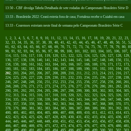
13:50 - CBF divulga Tabela Detalhada de sete rodadas do Campeonato Brasileiro Série D
13:33 - Brasileirão 2022: Ceará estreia fora de casa; Fortaleza recebe o Cuiabá em casa
13:33 - Cearenses estreiam neste final de semana pelo Campeonato Brasileiro Série C
1
,
2
,
3
,
4
,
5
,
6
,
7
,
8
,
9
,
10
,
11
,
12
,
13
,
14
,
15
,
16
,
17
,
18
,
19
,
20
,
21
,
22
,
23
,
32
,
33
,
34
,
35
,
36
,
37
,
38
,
39
,
40
,
41
,
42
,
43
,
44
,
45
,
46
,
47
,
48
,
49
,
50
,
51
,
5
61
,
62
,
63
,
64
,
65
,
66
,
67
,
68
,
69
,
70
,
71
,
72
,
73
,
74
,
75
,
76
,
77
,
78
,
79
,
80
,
8
90
,
91
,
92
,
93
,
94
,
95
,
96
,
97
,
98
,
99
,
100
,
101
,
102
,
103
,
104
,
105
,
106
,
107
,
114
,
115
,
116
,
117
,
118
,
119
,
120
,
121
,
122
,
123
,
124
,
125
,
126
,
127
,
128
,
129
136
,
137
,
138
,
139
,
140
,
141
,
142
,
143
,
144
,
145
,
146
,
147
,
148
,
149
,
150
,
151
158
,
159
,
160
,
161
,
162
,
163
,
164
,
165
,
166
,
167
,
168
,
169
,
170
,
171
,
172
,
173
180
,
181
,
182
,
183
,
184
,
185
,
186
,
187
,
188
,
189
,
190
,
191
,
192
,
193
,
194
,
195
202
,
203
,
204
,
205
,
206
,
207
,
208
,
209
,
210
,
211
,
212
,
213
,
214
,
215
,
216
,
217
224
,
225
,
226
,
227
,
228
,
229
,
230
,
231
,
232
,
233
,
234
,
235
,
236
,
237
,
238
,
239
246
,
247
,
248
,
249
,
250
,
251
,
252
,
253
,
254
,
255
,
256
,
257
,
258
,
259
,
260
,
261
268
,
269
,
270
,
271
,
272
,
273
,
274
,
275
,
276
,
277
,
278
,
279
,
280
,
281
,
282
,
283
290
,
291
,
292
,
293
,
294
,
295
,
296
,
297
,
298
,
299
,
300
,
301
,
302
,
303
,
304
,
305
312
,
313
,
314
,
315
,
316
,
317
,
318
,
319
,
320
,
321
,
322
,
323
,
324
,
325
,
326
,
327
334
,
335
,
336
,
337
,
338
,
339
,
340
,
341
,
342
,
343
,
344
,
345
,
346
,
347
,
348
,
349
356
,
357
,
358
,
359
,
360
,
361
,
362
,
363
,
364
,
365
,
366
,
367
,
368
,
369
,
370
,
371
378
,
379
,
380
,
381
,
382
,
383
,
384
,
385
,
386
,
387
,
388
,
389
,
390
,
391
,
392
,
393
400
,
401
,
402
,
403
,
404
,
405
,
406
,
407
,
408
,
409
,
410
,
411
,
412
,
413
,
414
,
415
422
,
423
,
424
,
425
,
426
,
427
,
428
,
429
,
430
,
431
,
432
,
433
,
434
,
435
,
436
,
437
444
,
445
,
446
,
447
,
448
,
449
,
450
,
451
,
452
,
453
,
454
,
455
,
456
,
457
,
458
,
459
466
,
467
,
468
,
469
,
470
,
471
,
472
,
473
,
474
,
475
,
476
,
477
,
478
,
479
,
480
,
481
488
,
489
,
490
,
491
,
492
,
493
,
494
,
495
,
496
,
497
,
498
,
499
,
500
,
501
,
502
,
503