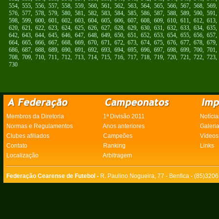
554
,
555
,
556
,
557
,
558
,
559
,
560
,
561
,
562
,
563
,
564
,
565
,
566
,
567
,
568
,
569
576
,
577
,
578
,
579
,
580
,
581
,
582
,
583
,
584
,
585
,
586
,
587
,
588
,
589
,
590
,
591
598
,
599
,
600
,
601
,
602
,
603
,
604
,
605
,
606
,
607
,
608
,
609
,
610
,
611
,
612
,
613
620
,
621
,
622
,
623
,
624
,
625
,
626
,
627
,
628
,
629
,
630
,
631
,
632
,
633
,
634
,
635
642
,
643
,
644
,
645
,
646
,
647
,
648
,
649
,
650
,
651
,
652
,
653
,
654
,
655
,
656
,
657
664
,
665
,
666
,
667
,
668
,
669
,
670
,
671
,
672
,
673
,
674
,
675
,
676
,
677
,
678
,
679
686
,
687
,
688
,
689
,
690
,
691
,
692
,
693
,
694
,
695
,
696
,
697
,
698
,
699
,
700
,
701
708
,
709
,
710
,
711
,
712
,
713
,
714
,
715
,
716
,
717
,
718
,
719
,
720
,
721
,
722
,
723
730
Membros da Diretoria
1ª Divisão 2011
Notícia
Normas e Regulamentos
Anos anteriores
Galeri
Clubes afiliados
Campeões
Vídeos
Contato
Ranking
Links
Localização
Arbitragem
Federação Cearense de Futebol -
R. Paulino Nogueira, 77 - Benfica - (85)320