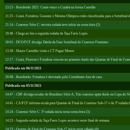
23:23 - Brasileirão 2021: Ceará vence o Cuiabá na Arena Castelão
21:25 - Ceará, Fortaleza, Guarany e Menina Olímpica estão classificadas para a Semifina
21:14 - Cearense Série C: terceira rodada teve início na sexta-feira (5)
20:48 - Chega ao fim a segunda rodada da Taça Fares Lopes
18:01 - DCO/FCF divulga Tabela da Fase Semifinal do Cearense Feminino
13:58 - Mauro Carmélio visita o CT Pague Menos
12:17 - Ceará, Floresta e Fortaleza vencem no primeiro duelo das Quartas de Final do Cea
Publicada em 06/11/2021
20:08 - Brasileirão: Fortaleza é derrotado pelo Corinthians fora de casa
Publicada em 05/11/2021
14:47 - CBF divulga escalas do Brasileiro Série A; Trio cearense apita duelo na Copa do N
14:41 - CA/FCF informa escala para Quartas de Final do Cearense Sub-17 e da 5ª rodada
14:24 - Cearense Série C: 3ª rodada inicia nesta sexta-feira (5)
14:23 - Segunda rodada da Taça Fares Lopes acontece neste final de semana
14:23 - Quartas de Final do Cearense Sub-17 inicia neste sábado (6)