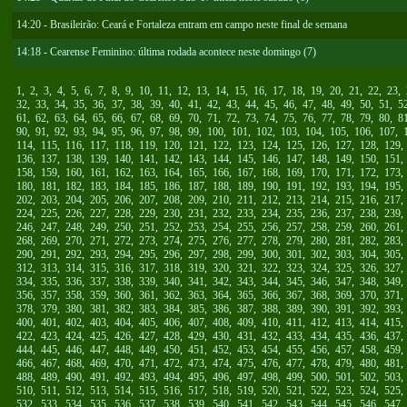
14:20 - Brasileirão: Ceará e Fortaleza entram em campo neste final de semana
14:18 - Cearense Feminino: última rodada acontece neste domingo (7)
1
,
2
,
3
,
4
,
5
,
6
,
7
,
8
,
9
,
10
,
11
,
12
,
13
,
14
,
15
,
16
,
17
,
18
,
19
,
20
,
21
,
22
,
23
,
32
,
33
,
34
,
35
,
36
,
37
,
38
,
39
,
40
,
41
,
42
,
43
,
44
,
45
,
46
,
47
,
48
,
49
,
50
,
51
,
5
61
,
62
,
63
,
64
,
65
,
66
,
67
,
68
,
69
,
70
,
71
,
72
,
73
,
74
,
75
,
76
,
77
,
78
,
79
,
80
,
8
90
,
91
,
92
,
93
,
94
,
95
,
96
,
97
,
98
,
99
,
100
,
101
,
102
,
103
,
104
,
105
,
106
,
107
,
114
,
115
,
116
,
117
,
118
,
119
,
120
,
121
,
122
,
123
,
124
,
125
,
126
,
127
,
128
,
129
136
,
137
,
138
,
139
,
140
,
141
,
142
,
143
,
144
,
145
,
146
,
147
,
148
,
149
,
150
,
151
158
,
159
,
160
,
161
,
162
,
163
,
164
,
165
,
166
,
167
,
168
,
169
,
170
,
171
,
172
,
173
180
,
181
,
182
,
183
,
184
,
185
,
186
,
187
,
188
,
189
,
190
,
191
,
192
,
193
,
194
,
195
202
,
203
,
204
,
205
,
206
,
207
,
208
,
209
,
210
,
211
,
212
,
213
,
214
,
215
,
216
,
217
224
,
225
,
226
,
227
,
228
,
229
,
230
,
231
,
232
,
233
,
234
,
235
,
236
,
237
,
238
,
239
246
,
247
,
248
,
249
,
250
,
251
,
252
,
253
,
254
,
255
,
256
,
257
,
258
,
259
,
260
,
261
268
,
269
,
270
,
271
,
272
,
273
,
274
,
275
,
276
,
277
,
278
,
279
,
280
,
281
,
282
,
283
290
,
291
,
292
,
293
,
294
,
295
,
296
,
297
,
298
,
299
,
300
,
301
,
302
,
303
,
304
,
305
312
,
313
,
314
,
315
,
316
,
317
,
318
,
319
,
320
,
321
,
322
,
323
,
324
,
325
,
326
,
327
334
,
335
,
336
,
337
,
338
,
339
,
340
,
341
,
342
,
343
,
344
,
345
,
346
,
347
,
348
,
349
356
,
357
,
358
,
359
,
360
,
361
,
362
,
363
,
364
,
365
,
366
,
367
,
368
,
369
,
370
,
371
378
,
379
,
380
,
381
,
382
,
383
,
384
,
385
,
386
,
387
,
388
,
389
,
390
,
391
,
392
,
393
400
,
401
,
402
,
403
,
404
,
405
,
406
,
407
,
408
,
409
,
410
,
411
,
412
,
413
,
414
,
415
422
,
423
,
424
,
425
,
426
,
427
,
428
,
429
,
430
,
431
,
432
,
433
,
434
,
435
,
436
,
437
444
,
445
,
446
,
447
,
448
,
449
,
450
,
451
,
452
,
453
,
454
,
455
,
456
,
457
,
458
,
459
466
,
467
,
468
,
469
,
470
,
471
,
472
,
473
,
474
,
475
,
476
,
477
,
478
,
479
,
480
,
481
488
,
489
,
490
,
491
,
492
,
493
,
494
,
495
,
496
,
497
,
498
,
499
,
500
,
501
,
502
,
503
510
,
511
,
512
,
513
,
514
,
515
,
516
,
517
,
518
,
519
,
520
,
521
,
522
,
523
,
524
,
525
532
,
533
,
534
,
535
,
536
,
537
,
538
,
539
,
540
,
541
,
542
,
543
,
544
,
545
,
546
,
547