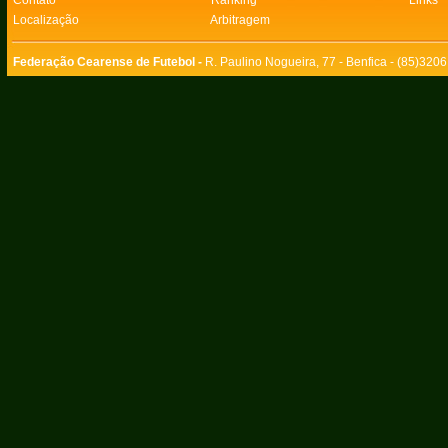
Contato
Ranking
Links
Localização
Arbitragem
Federação Cearense de Futebol -
R. Paulino Nogueira, 77 - Benfica - (85)320