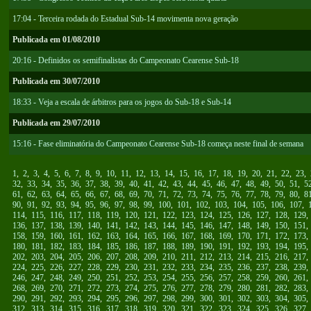
17:04 - Terceira rodada do Estadual Sub-14 movimenta nova geração
Publicada em 01/08/2010
20:16 - Definidos os semifinalistas do Campeonato Cearense Sub-18
Publicada em 30/07/2010
18:33 - Veja a escala de árbitros para os jogos do Sub-18 e Sub-14
Publicada em 29/07/2010
15:16 - Fase eliminatória do Campeonato Cearense Sub-18 começa neste final de semana
1
,
2
,
3
,
4
,
5
,
6
,
7
,
8
,
9
,
10
,
11
,
12
,
13
,
14
,
15
,
16
,
17
,
18
,
19
,
20
,
21
,
22
,
23
,
32
,
33
,
34
,
35
,
36
,
37
,
38
,
39
,
40
,
41
,
42
,
43
,
44
,
45
,
46
,
47
,
48
,
49
,
50
,
51
,
5
61
,
62
,
63
,
64
,
65
,
66
,
67
,
68
,
69
,
70
,
71
,
72
,
73
,
74
,
75
,
76
,
77
,
78
,
79
,
80
,
8
90
,
91
,
92
,
93
,
94
,
95
,
96
,
97
,
98
,
99
,
100
,
101
,
102
,
103
,
104
,
105
,
106
,
107
,
114
,
115
,
116
,
117
,
118
,
119
,
120
,
121
,
122
,
123
,
124
,
125
,
126
,
127
,
128
,
129
136
,
137
,
138
,
139
,
140
,
141
,
142
,
143
,
144
,
145
,
146
,
147
,
148
,
149
,
150
,
151
158
,
159
,
160
,
161
,
162
,
163
,
164
,
165
,
166
,
167
,
168
,
169
,
170
,
171
,
172
,
173
180
,
181
,
182
,
183
,
184
,
185
,
186
,
187
,
188
,
189
,
190
,
191
,
192
,
193
,
194
,
195
202
,
203
,
204
,
205
,
206
,
207
,
208
,
209
,
210
,
211
,
212
,
213
,
214
,
215
,
216
,
217
224
,
225
,
226
,
227
,
228
,
229
,
230
,
231
,
232
,
233
,
234
,
235
,
236
,
237
,
238
,
239
246
,
247
,
248
,
249
,
250
,
251
,
252
,
253
,
254
,
255
,
256
,
257
,
258
,
259
,
260
,
261
268
,
269
,
270
,
271
,
272
,
273
,
274
,
275
,
276
,
277
,
278
,
279
,
280
,
281
,
282
,
283
290
,
291
,
292
,
293
,
294
,
295
,
296
,
297
,
298
,
299
,
300
,
301
,
302
,
303
,
304
,
305
312
,
313
,
314
,
315
,
316
,
317
,
318
,
319
,
320
,
321
,
322
,
323
,
324
,
325
,
326
,
327