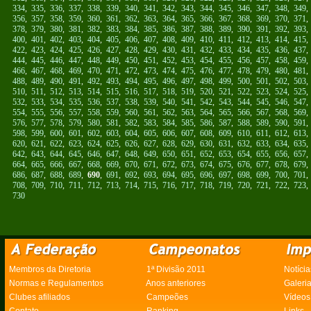
334
,
335
,
336
,
337
,
338
,
339
,
340
,
341
,
342
,
343
,
344
,
345
,
346
,
347
,
348
,
349
356
,
357
,
358
,
359
,
360
,
361
,
362
,
363
,
364
,
365
,
366
,
367
,
368
,
369
,
370
,
371
378
,
379
,
380
,
381
,
382
,
383
,
384
,
385
,
386
,
387
,
388
,
389
,
390
,
391
,
392
,
393
400
,
401
,
402
,
403
,
404
,
405
,
406
,
407
,
408
,
409
,
410
,
411
,
412
,
413
,
414
,
415
422
,
423
,
424
,
425
,
426
,
427
,
428
,
429
,
430
,
431
,
432
,
433
,
434
,
435
,
436
,
437
444
,
445
,
446
,
447
,
448
,
449
,
450
,
451
,
452
,
453
,
454
,
455
,
456
,
457
,
458
,
459
466
,
467
,
468
,
469
,
470
,
471
,
472
,
473
,
474
,
475
,
476
,
477
,
478
,
479
,
480
,
481
488
,
489
,
490
,
491
,
492
,
493
,
494
,
495
,
496
,
497
,
498
,
499
,
500
,
501
,
502
,
503
510
,
511
,
512
,
513
,
514
,
515
,
516
,
517
,
518
,
519
,
520
,
521
,
522
,
523
,
524
,
525
532
,
533
,
534
,
535
,
536
,
537
,
538
,
539
,
540
,
541
,
542
,
543
,
544
,
545
,
546
,
547
554
,
555
,
556
,
557
,
558
,
559
,
560
,
561
,
562
,
563
,
564
,
565
,
566
,
567
,
568
,
569
576
,
577
,
578
,
579
,
580
,
581
,
582
,
583
,
584
,
585
,
586
,
587
,
588
,
589
,
590
,
591
598
,
599
,
600
,
601
,
602
,
603
,
604
,
605
,
606
,
607
,
608
,
609
,
610
,
611
,
612
,
613
620
,
621
,
622
,
623
,
624
,
625
,
626
,
627
,
628
,
629
,
630
,
631
,
632
,
633
,
634
,
635
642
,
643
,
644
,
645
,
646
,
647
,
648
,
649
,
650
,
651
,
652
,
653
,
654
,
655
,
656
,
657
664
,
665
,
666
,
667
,
668
,
669
,
670
,
671
,
672
,
673
,
674
,
675
,
676
,
677
,
678
,
679
686
,
687
,
688
,
689
,
690
,
691
,
692
,
693
,
694
,
695
,
696
,
697
,
698
,
699
,
700
,
701
708
,
709
,
710
,
711
,
712
,
713
,
714
,
715
,
716
,
717
,
718
,
719
,
720
,
721
,
722
,
723
730
Membros da Diretoria
1ª Divisão 2011
Notícia
Normas e Regulamentos
Anos anteriores
Galeri
Clubes afiliados
Campeões
Vídeos