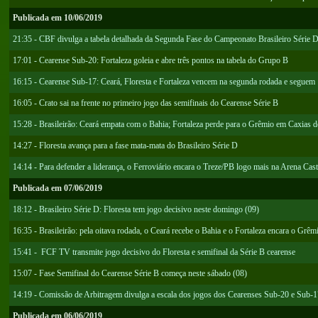
Publicada em 10/06/2019
21:35 - CBF divulga a tabela detalhada da Segunda Fase do Campeonato Brasileiro Série 
17:01 - Cearense Sub-20: Fortaleza goleia e abre três pontos na tabela do Grupo B
16:15 - Cearense Sub-17: Ceará, Floresta e Fortaleza vencem na segunda rodada e segue
16:05 - Crato sai na frente no primeiro jogo das semifinais do Cearense Série B
15:28 - Brasileirão: Ceará empata com o Bahia; Fortaleza perde para o Grêmio em Caxias d
14:27 - Floresta avança para a fase mata-mata do Brasileiro Série D
14:14 - Para defender a liderança, o Ferroviário encara o Treze/PB logo mais na Arena Cast
Publicada em 07/06/2019
18:12 - Brasileiro Série D: Floresta tem jogo decisivo neste domingo (09)
16:35 - Brasileirão: pela oitava rodada, o Ceará recebe o Bahia e o Fortaleza encara o Grêm
15:41 - FCF TV transmite jogo decisivo do Floresta e semifinal da Série B cearense
15:07 - Fase Semifinal do Cearense Série B começa neste sábado (08)
14:19 - Comissão de Arbitragem divulga a escala dos jogos dos Cearenses Sub-20 e Sub-1
Publicada em 06/06/2019