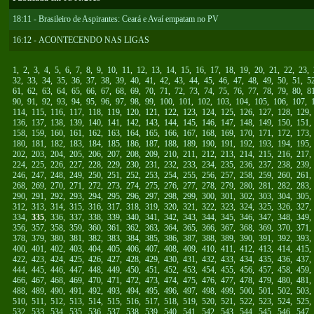
18:11 - Brasileiro de Aspirantes: Ceará e Avaí empatam no PV
16:12 - ACONTECENDO NAS LIGAS
1
,
2
,
3
,
4
,
5
,
6
,
7
,
8
,
9
,
10
,
11
,
12
,
13
,
14
,
15
,
16
,
17
,
18
,
19
,
20
,
21
,
22
,
23
,
32
,
33
,
34
,
35
,
36
,
37
,
38
,
39
,
40
,
41
,
42
,
43
,
44
,
45
,
46
,
47
,
48
,
49
,
50
,
51
,
5
61
,
62
,
63
,
64
,
65
,
66
,
67
,
68
,
69
,
70
,
71
,
72
,
73
,
74
,
75
,
76
,
77
,
78
,
79
,
80
,
8
90
,
91
,
92
,
93
,
94
,
95
,
96
,
97
,
98
,
99
,
100
,
101
,
102
,
103
,
104
,
105
,
106
,
107
,
114
,
115
,
116
,
117
,
118
,
119
,
120
,
121
,
122
,
123
,
124
,
125
,
126
,
127
,
128
,
129
136
,
137
,
138
,
139
,
140
,
141
,
142
,
143
,
144
,
145
,
146
,
147
,
148
,
149
,
150
,
151
158
,
159
,
160
,
161
,
162
,
163
,
164
,
165
,
166
,
167
,
168
,
169
,
170
,
171
,
172
,
173
180
,
181
,
182
,
183
,
184
,
185
,
186
,
187
,
188
,
189
,
190
,
191
,
192
,
193
,
194
,
195
202
,
203
,
204
,
205
,
206
,
207
,
208
,
209
,
210
,
211
,
212
,
213
,
214
,
215
,
216
,
217
224
,
225
,
226
,
227
,
228
,
229
,
230
,
231
,
232
,
233
,
234
,
235
,
236
,
237
,
238
,
239
246
,
247
,
248
,
249
,
250
,
251
,
252
,
253
,
254
,
255
,
256
,
257
,
258
,
259
,
260
,
261
268
,
269
,
270
,
271
,
272
,
273
,
274
,
275
,
276
,
277
,
278
,
279
,
280
,
281
,
282
,
283
290
,
291
,
292
,
293
,
294
,
295
,
296
,
297
,
298
,
299
,
300
,
301
,
302
,
303
,
304
,
305
312
,
313
,
314
,
315
,
316
,
317
,
318
,
319
,
320
,
321
,
322
,
323
,
324
,
325
,
326
,
327
334
,
335
,
336
,
337
,
338
,
339
,
340
,
341
,
342
,
343
,
344
,
345
,
346
,
347
,
348
,
349
356
,
357
,
358
,
359
,
360
,
361
,
362
,
363
,
364
,
365
,
366
,
367
,
368
,
369
,
370
,
371
378
,
379
,
380
,
381
,
382
,
383
,
384
,
385
,
386
,
387
,
388
,
389
,
390
,
391
,
392
,
393
400
,
401
,
402
,
403
,
404
,
405
,
406
,
407
,
408
,
409
,
410
,
411
,
412
,
413
,
414
,
415
422
,
423
,
424
,
425
,
426
,
427
,
428
,
429
,
430
,
431
,
432
,
433
,
434
,
435
,
436
,
437
444
,
445
,
446
,
447
,
448
,
449
,
450
,
451
,
452
,
453
,
454
,
455
,
456
,
457
,
458
,
459
466
,
467
,
468
,
469
,
470
,
471
,
472
,
473
,
474
,
475
,
476
,
477
,
478
,
479
,
480
,
481
488
,
489
,
490
,
491
,
492
,
493
,
494
,
495
,
496
,
497
,
498
,
499
,
500
,
501
,
502
,
503
510
,
511
,
512
,
513
,
514
,
515
,
516
,
517
,
518
,
519
,
520
,
521
,
522
,
523
,
524
,
525
532
,
533
,
534
,
535
,
536
,
537
,
538
,
539
,
540
,
541
,
542
,
543
,
544
,
545
,
546
,
547