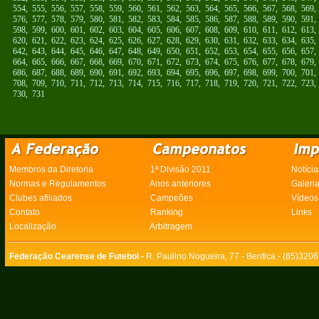
554
,
555
,
556
,
557
,
558
,
559
,
560
,
561
,
562
,
563
,
564
,
565
,
566
,
567
,
568
,
569
576
,
577
,
578
,
579
,
580
,
581
,
582
,
583
,
584
,
585
,
586
,
587
,
588
,
589
,
590
,
591
598
,
599
,
600
,
601
,
602
,
603
,
604
,
605
,
606
,
607
,
608
,
609
,
610
,
611
,
612
,
613
620
,
621
,
622
,
623
,
624
,
625
,
626
,
627
,
628
,
629
,
630
,
631
,
632
,
633
,
634
,
635
642
,
643
,
644
,
645
,
646
,
647
,
648
,
649
,
650
,
651
,
652
,
653
,
654
,
655
,
656
,
657
664
,
665
,
666
,
667
,
668
,
669
,
670
,
671
,
672
,
673
,
674
,
675
,
676
,
677
,
678
,
679
686
,
687
,
688
,
689
,
690
,
691
,
692
,
693
,
694
,
695
,
696
,
697
,
698
,
699
,
700
,
701
708
,
709
,
710
,
711
,
712
,
713
,
714
,
715
,
716
,
717
,
718
,
719
,
720
,
721
,
722
,
723
730
,
731
Membros da Diretoria
1ª Divisão 2011
Notícia
Normas e Regulamentos
Anos anteriores
Galeri
Clubes afiliados
Campeões
Vídeos
Contato
Ranking
Links
Localização
Arbitragem
Federação Cearense de Futebol -
R. Paulino Nogueira, 77 - Benfica - (85)320