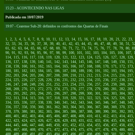
15:23 - ACONTECENDO NAS LIGAS
Publicada em 10/07/2019
19:07 - Cearense Sub-20: definidos os confrontos das Quartas de Finais
1
,
2
,
3
,
4
,
5
,
6
,
7
,
8
,
9
,
10
,
11
,
12
,
13
,
14
,
15
,
16
,
17
,
18
,
19
,
20
,
21
,
22
,
23
,
32
,
33
,
34
,
35
,
36
,
37
,
38
,
39
,
40
,
41
,
42
,
43
,
44
,
45
,
46
,
47
,
48
,
49
,
50
,
51
,
5
61
,
62
,
63
,
64
,
65
,
66
,
67
,
68
,
69
,
70
,
71
,
72
,
73
,
74
,
75
,
76
,
77
,
78
,
79
,
80
,
8
90
,
91
,
92
,
93
,
94
,
95
,
96
,
97
,
98
,
99
,
100
,
101
,
102
,
103
,
104
,
105
,
106
,
107
,
114
,
115
,
116
,
117
,
118
,
119
,
120
,
121
,
122
,
123
,
124
,
125
,
126
,
127
,
128
,
129
136
,
137
,
138
,
139
,
140
,
141
,
142
,
143
,
144
,
145
,
146
,
147
,
148
,
149
,
150
,
151
158
,
159
,
160
,
161
,
162
,
163
,
164
,
165
,
166
,
167
,
168
,
169
,
170
,
171
,
172
,
173
180
,
181
,
182
,
183
,
184
,
185
,
186
,
187
,
188
,
189
,
190
,
191
,
192
,
193
,
194
,
195
202
,
203
,
204
,
205
,
206
,
207
,
208
,
209
,
210
,
211
,
212
,
213
,
214
,
215
,
216
,
217
224
,
225
,
226
,
227
,
228
,
229
,
230
,
231
,
232
,
233
,
234
,
235
,
236
,
237
,
238
,
239
246
,
247
,
248
,
249
,
250
,
251
,
252
,
253
,
254
,
255
,
256
,
257
,
258
,
259
,
260
,
261
268
,
269
,
270
,
271
,
272
,
273
,
274
,
275
,
276
,
277
,
278
,
279
,
280
,
281
,
282
,
283
290
,
291
,
292
,
293
,
294
,
295
,
296
,
297
,
298
,
299
,
300
,
301
,
302
,
303
,
304
,
305
312
,
313
,
314
,
315
,
316
,
317
,
318
,
319
,
320
,
321
,
322
,
323
,
324
,
325
,
326
,
327
334
,
335
,
336
,
337
,
338
,
339
,
340
,
341
,
342
,
343
,
344
,
345
,
346
,
347
,
348
,
349
356
,
357
,
358
,
359
,
360
,
361
,
362
,
363
,
364
,
365
,
366
,
367
,
368
,
369
,
370
,
371
378
,
379
,
380
,
381
,
382
,
383
,
384
,
385
,
386
,
387
,
388
,
389
,
390
,
391
,
392
,
393
400
,
401
,
402
,
403
,
404
,
405
,
406
,
407
,
408
,
409
,
410
,
411
,
412
,
413
,
414
,
415
422
,
423
,
424
,
425
,
426
,
427
,
428
,
429
,
430
,
431
,
432
,
433
,
434
,
435
,
436
,
437
444
,
445
,
446
,
447
,
448
,
449
,
450
,
451
,
452
,
453
,
454
,
455
,
456
,
457
,
458
,
459
466
,
467
,
468
,
469
,
470
,
471
,
472
,
473
,
474
,
475
,
476
,
477
,
478
,
479
,
480
,
481
488
,
489
,
490
,
491
,
492
,
493
,
494
,
495
,
496
,
497
,
498
,
499
,
500
,
501
,
502
,
503