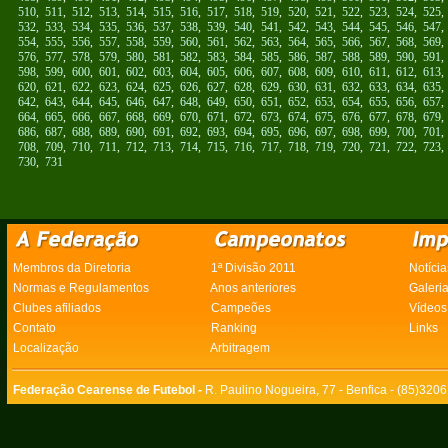
510
,
511
,
512
,
513
,
514
,
515
,
516
,
517
,
518
,
519
,
520
,
521
,
522
,
523
,
524
,
525
532
,
533
,
534
,
535
,
536
,
537
,
538
,
539
,
540
,
541
,
542
,
543
,
544
,
545
,
546
,
547
554
,
555
,
556
,
557
,
558
,
559
,
560
,
561
,
562
,
563
,
564
,
565
,
566
,
567
,
568
,
569
576
,
577
,
578
,
579
,
580
,
581
,
582
,
583
,
584
,
585
,
586
,
587
,
588
,
589
,
590
,
591
598
,
599
,
600
,
601
,
602
,
603
,
604
,
605
,
606
,
607
,
608
,
609
,
610
,
611
,
612
,
613
620
,
621
,
622
,
623
,
624
,
625
,
626
,
627
,
628
,
629
,
630
,
631
,
632
,
633
,
634
,
635
642
,
643
,
644
,
645
,
646
,
647
,
648
,
649
,
650
,
651
,
652
,
653
,
654
,
655
,
656
,
657
664
,
665
,
666
,
667
,
668
,
669
,
670
,
671
,
672
,
673
,
674
,
675
,
676
,
677
,
678
,
679
686
,
687
,
688
,
689
,
690
,
691
,
692
,
693
,
694
,
695
,
696
,
697
,
698
,
699
,
700
,
701
708
,
709
,
710
,
711
,
712
,
713
,
714
,
715
,
716
,
717
,
718
,
719
,
720
,
721
,
722
,
723
730
,
731
Membros da Diretoria
1ª Divisão 2011
Notícia
Normas e Regulamentos
Anos anteriores
Galeri
Clubes afiliados
Campeões
Vídeos
Contato
Ranking
Links
Localização
Arbitragem
Federação Cearense de Futebol -
R. Paulino Nogueira, 77 - Benfica - (85)320