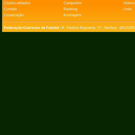
Clubes afiliados
Campeões
Vídeos
Contato
Ranking
Links
Localização
Arbitragem
Federação Cearense de Futebol -
R. Paulino Nogueira, 77 - Benfica - (85)320