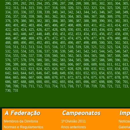
290
,
291
,
292
,
293
,
294
,
295
,
296
,
297
,
298
,
299
,
300
,
301
,
302
,
303
,
304
,
305
312
,
313
,
314
,
315
,
316
,
317
,
318
,
319
,
320
,
321
,
322
,
323
,
324
,
325
,
326
,
327
334
,
335
,
336
,
337
,
338
,
339
,
340
,
341
,
342
,
343
,
344
,
345
,
346
,
347
,
348
,
349
356
,
357
,
358
,
359
,
360
,
361
,
362
,
363
,
364
,
365
,
366
,
367
,
368
,
369
,
370
,
371
378
,
379
,
380
,
381
,
382
,
383
,
384
,
385
,
386
,
387
,
388
,
389
,
390
,
391
,
392
,
393
400
,
401
,
402
,
403
,
404
,
405
,
406
,
407
,
408
,
409
,
410
,
411
,
412
,
413
,
414
,
415
422
,
423
,
424
,
425
,
426
,
427
,
428
,
429
,
430
,
431
,
432
,
433
,
434
,
435
,
436
,
437
444
,
445
,
446
,
447
,
448
,
449
,
450
,
451
,
452
,
453
,
454
,
455
,
456
,
457
,
458
,
459
466
,
467
,
468
,
469
,
470
,
471
,
472
,
473
,
474
,
475
,
476
,
477
,
478
,
479
,
480
,
481
488
,
489
,
490
,
491
,
492
,
493
,
494
,
495
,
496
,
497
,
498
,
499
,
500
,
501
,
502
,
503
510
,
511
,
512
,
513
,
514
,
515
,
516
,
517
,
518
,
519
,
520
,
521
,
522
,
523
,
524
,
525
532
,
533
,
534
,
535
,
536
,
537
,
538
,
539
,
540
,
541
,
542
,
543
,
544
,
545
,
546
,
547
554
,
555
,
556
,
557
,
558
,
559
,
560
,
561
,
562
,
563
,
564
,
565
,
566
,
567
,
568
,
569
576
,
577
,
578
,
579
,
580
,
581
,
582
,
583
,
584
,
585
,
586
,
587
,
588
,
589
,
590
,
591
598
,
599
,
600
,
601
,
602
,
603
,
604
,
605
,
606
,
607
,
608
,
609
,
610
,
611
,
612
,
613
620
,
621
,
622
,
623
,
624
,
625
,
626
,
627
,
628
,
629
,
630
,
631
,
632
,
633
,
634
,
635
642
,
643
,
644
,
645
,
646
,
647
,
648
,
649
,
650
,
651
,
652
,
653
,
654
,
655
,
656
,
657
664
,
665
,
666
,
667
,
668
,
669
,
670
,
671
,
672
,
673
,
674
,
675
,
676
,
677
,
678
,
679
686
,
687
,
688
,
689
,
690
,
691
,
692
,
693
,
694
,
695
,
696
,
697
,
698
,
699
,
700
,
701
708
,
709
,
710
,
711
,
712
,
713
,
714
,
715
,
716
,
717
,
718
,
719
,
720
,
721
,
722
,
723
730
,
731
Membros da Diretoria
1ª Divisão 2011
Notícia
Normas e Regulamentos
Anos anteriores
Galeri