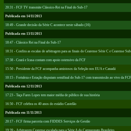
20:31 - FCF TV transmite Clássico-Rei na Final do Sub-17
Publicada em 14/11/2013
18:49 - Grande decisão da Série C acontece neste sábado (16)
Publicada em 13/11/2013
18:47 - Clássico Rei na Final do Sub-17
18:31 - Confira as escalas de arbitragem para as finais do Cearense Série C e Cearense Su
17:38 - Ceará e Icasa contam com apoio ostensivo da FCF
15:50 - Presidente da FCF acompanha amistosos da Seleção nos EUA e Canadá
10:15 - Fortaleza e Estação disputam semifinal do Sub-17 com transmissão ao vivo da FC
Publicada em 12/11/2013
17:23 - Taça Fares Lopes tem maior média de público de sua história
16:50 - FCF celebra os 40 anos do estádio Castelão
Publicada em 11/11/2013
20:17 - FCF firma parceria com FIDDES Serviços de Gestão
19:39 - Arbitragem Cearense escalada para a Série A do Campeonato Brasileiro