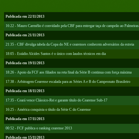
Publicada em 22/11/2013
16:22 - Mauro Carmélio é convidado pela CBF para entregar taça de campeão ao Palmeiras
Publicada em 21/11/2013
21:35 - CBF divulga tabela da Copa do NE e cearenses conhecem adversários da estreia
18:05 - Estádio Alcides Santos é o único com laudos técnicos em dia
Publicada em 19/11/2013
18:26 - Apoio da FCF aos filiados na reta final da Série B continua com força máxima
17:38 - Arbitragem Cearense escalada para as Séries A e B do Campeonato Brasileiro
Publicada em 18/11/2013
17:35 - Ceará vence Clássico-Rei e garante título do Cearense Sub-17
16:25 - América conquista o título da Série C do Cearense
Publicada em 17/11/2013
00:52 - FCF publica o ranking cearense 2013
Publicada em 15/11/2013