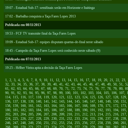
19:07 - Estadual Sub-17: semifinais serão em Horizonte e Itaitinga
17:02 - Barbalha conquista a Taça Fares Lopes 2013
Publicada em 08/11/2013
19:53 - FCF TV transmite final da Taça Fares Lopes
19:09 - Estadual Sub-17: equipes disputam quartas-de-final neste sábado
Publicada em 07/11/2013
19:25 - Hélber Vieira apita a decisão da Taça Fares Lopes
1
,
2
,
3
,
4
,
5
,
6
,
7
,
8
,
9
,
10
,
11
,
12
,
13
,
14
,
15
,
16
,
17
,
18
,
19
,
20
,
21
,
22
,
23
,
32
,
33
,
34
,
35
,
36
,
37
,
38
,
39
,
40
,
41
,
42
,
43
,
44
,
45
,
46
,
47
,
48
,
49
,
50
,
51
,
5
61
,
62
,
63
,
64
,
65
,
66
,
67
,
68
,
69
,
70
,
71
,
72
,
73
,
74
,
75
,
76
,
77
,
78
,
79
,
80
,
8
90
,
91
,
92
,
93
,
94
,
95
,
96
,
97
,
98
,
99
,
100
,
101
,
102
,
103
,
104
,
105
,
106
,
107
,
114
,
115
,
116
,
117
,
118
,
119
,
120
,
121
,
122
,
123
,
124
,
125
,
126
,
127
,
128
,
129
136
,
137
,
138
,
139
,
140
,
141
,
142
,
143
,
144
,
145
,
146
,
147
,
148
,
149
,
150
,
151
158
,
159
,
160
,
161
,
162
,
163
,
164
,
165
,
166
,
167
,
168
,
169
,
170
,
171
,
172
,
173
180
,
181
,
182
,
183
,
184
,
185
,
186
,
187
,
188
,
189
,
190
,
191
,
192
,
193
,
194
,
195
202
,
203
,
204
,
205
,
206
,
207
,
208
,
209
,
210
,
211
,
212
,
213
,
214
,
215
,
216
,
217
224
,
225
,
226
,
227
,
228
,
229
,
230
,
231
,
232
,
233
,
234
,
235
,
236
,
237
,
238
,
239
246
,
247
,
248
,
249
,
250
,
251
,
252
,
253
,
254
,
255
,
256
,
257
,
258
,
259
,
260
,
261
268
,
269
,
270
,
271
,
272
,
273
,
274
,
275
,
276
,
277
,
278
,
279
,
280
,
281
,
282
,
283