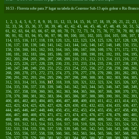
16:53 - Floresta sobe para 3º lugar na tabela do Cearense Sub-13 após golear o Rio Branco
1
,
2
,
3
,
4
,
5
,
6
,
7
,
8
,
9
,
10
,
11
,
12
,
13
,
14
,
15
,
16
,
17
,
18
,
19
,
20
,
21
,
22
,
23
,
32
,
33
,
34
,
35
,
36
,
37
,
38
,
39
,
40
,
41
,
42
,
43
,
44
,
45
,
46
,
47
,
48
,
49
,
50
,
51
,
5
61
,
62
,
63
,
64
,
65
,
66
,
67
,
68
,
69
,
70
,
71
,
72
,
73
,
74
,
75
,
76
,
77
,
78
,
79
,
80
,
8
90
,
91
,
92
,
93
,
94
,
95
,
96
,
97
,
98
,
99
,
100
,
101
,
102
,
103
,
104
,
105
,
106
,
107
,
114
,
115
,
116
,
117
,
118
,
119
,
120
,
121
,
122
,
123
,
124
,
125
,
126
,
127
,
128
,
129
136
,
137
,
138
,
139
,
140
,
141
,
142
,
143
,
144
,
145
,
146
,
147
,
148
,
149
,
150
,
151
158
,
159
,
160
,
161
,
162
,
163
,
164
,
165
,
166
,
167
,
168
,
169
,
170
,
171
,
172
,
173
180
,
181
,
182
,
183
,
184
,
185
,
186
,
187
,
188
,
189
,
190
,
191
,
192
,
193
,
194
,
195
202
,
203
,
204
,
205
,
206
,
207
,
208
,
209
,
210
,
211
,
212
,
213
,
214
,
215
,
216
,
217
224
,
225
,
226
,
227
,
228
,
229
,
230
,
231
,
232
,
233
,
234
,
235
,
236
,
237
,
238
,
239
246
,
247
,
248
,
249
,
250
,
251
,
252
,
253
,
254
,
255
,
256
,
257
,
258
,
259
,
260
,
261
268
,
269
,
270
,
271
,
272
,
273
,
274
,
275
,
276
,
277
,
278
,
279
,
280
,
281
,
282
,
283
290
,
291
,
292
,
293
,
294
,
295
,
296
,
297
,
298
,
299
,
300
,
301
,
302
,
303
,
304
,
305
312
,
313
,
314
,
315
,
316
,
317
,
318
,
319
,
320
,
321
,
322
,
323
,
324
,
325
,
326
,
327
334
,
335
,
336
,
337
,
338
,
339
,
340
,
341
,
342
,
343
,
344
,
345
,
346
,
347
,
348
,
349
356
,
357
,
358
,
359
,
360
,
361
,
362
,
363
,
364
,
365
,
366
,
367
,
368
,
369
,
370
,
371
378
,
379
,
380
,
381
,
382
,
383
,
384
,
385
,
386
,
387
,
388
,
389
,
390
,
391
,
392
,
393
400
,
401
,
402
,
403
,
404
,
405
,
406
,
407
,
408
,
409
,
410
,
411
,
412
,
413
,
414
,
415
422
,
423
,
424
,
425
,
426
,
427
,
428
,
429
,
430
,
431
,
432
,
433
,
434
,
435
,
436
,
437
444
,
445
,
446
,
447
,
448
,
449
,
450
,
451
,
452
,
453
,
454
,
455
,
456
,
457
,
458
,
459
466
,
467
,
468
,
469
,
470
,
471
,
472
,
473
,
474
,
475
,
476
,
477
,
478
,
479
,
480
,
481
488
,
489
,
490
,
491
,
492
,
493
,
494
,
495
,
496
,
497
,
498
,
499
,
500
,
501
,
502
,
503
510
,
511
,
512
,
513
,
514
,
515
,
516
,
517
,
518
,
519
,
520
,
521
,
522
,
523
,
524
,
525
532
,
533
,
534
,
535
,
536
,
537
,
538
,
539
,
540
,
541
,
542
,
543
,
544
,
545
,
546
,
547
554
,
555
,
556
,
557
,
558
,
559
,
560
,
561
,
562
,
563
,
564
,
565
,
566
,
567
,
568
,
569
576
,
577
,
578
,
579
,
580
,
581
,
582
,
583
,
584
,
585
,
586
,
587
,
588
,
589
,
590
,
591