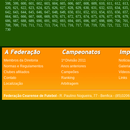
598
,
599
,
600
,
601
,
602
,
603
,
604
,
605
,
606
,
607
,
608
,
609
,
610
,
611
,
612
,
613
620
,
621
,
622
,
623
,
624
,
625
,
626
,
627
,
628
,
629
,
630
,
631
,
632
,
633
,
634
,
635
642
,
643
,
644
,
645
,
646
,
647
,
648
,
649
,
650
,
651
,
652
,
653
,
654
,
655
,
656
,
657
664
,
665
,
666
,
667
,
668
,
669
,
670
,
671
,
672
,
673
,
674
,
675
,
676
,
677
,
678
,
679
686
,
687
,
688
,
689
,
690
,
691
,
692
,
693
,
694
,
695
,
696
,
697
,
698
,
699
,
700
,
701
708
,
709
,
710
,
711
,
712
,
713
,
714
,
715
,
716
,
717
,
718
,
719
,
720
,
721
,
722
,
723
730
Membros da Diretoria
1ª Divisão 2011
Notícia
Normas e Regulamentos
Anos anteriores
Galeri
Clubes afiliados
Campeões
Vídeos
Contato
Ranking
Links
Localização
Arbitragem
Federação Cearense de Futebol -
R. Paulino Nogueira, 77 - Benfica - (85)320