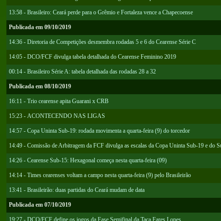
13:58 - Brasileiro: Ceará perde para o Grêmio e Fortaleza vence a Chapecoense
Publicada em 09/10/2019
14:36 - Diretoria de Competições desmembra rodadas 5 e 6 do Cearense Série C
14:05 - DCO/FCF divulga tabela detalhada do Cearense Feminino 2019
00:14 - Brasileiro Série A: tabela detalhada das rodadas 28 a 32
Publicada em 08/10/2019
16:11 - Trio cearense apita Guarani x CRB
15:23 - ACONTECENDO NAS LIGAS
14:57 - Copa Uninta Sub-19: rodada movimenta a quarta-feira (9) do torcedor
14:49 - Comissão de Arbitragem da FCF divulga as escalas da Copa Uninta Sub-19 e do 
14:26 - Cearense Sub-15: Hexagonal começa nesta quarta-feira (09)
14:14 - Times cearenses voltam a campo nesta quarta-feira (9) pelo Brasileirão
13:41 - Brasileirão: duas partidas do Ceará mudam de data
Publicada em 07/10/2019
19:27 - DCO/FCF define os jogos da Fase Semifinal da Taça Fares Lopes