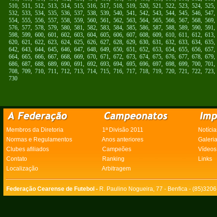
510
,
511
,
512
,
513
,
514
,
515
,
516
,
517
,
518
,
519
,
520
,
521
,
522
,
523
,
524
,
525
532
,
533
,
534
,
535
,
536
,
537
,
538
,
539
,
540
,
541
,
542
,
543
,
544
,
545
,
546
,
547
554
,
555
,
556
,
557
,
558
,
559
,
560
,
561
,
562
,
563
,
564
,
565
,
566
,
567
,
568
,
569
576
,
577
,
578
,
579
,
580
,
581
,
582
,
583
,
584
,
585
,
586
,
587
,
588
,
589
,
590
,
591
598
,
599
,
600
,
601
,
602
,
603
,
604
,
605
,
606
,
607
,
608
,
609
,
610
,
611
,
612
,
613
620
,
621
,
622
,
623
,
624
,
625
,
626
,
627
,
628
,
629
,
630
,
631
,
632
,
633
,
634
,
635
642
,
643
,
644
,
645
,
646
,
647
,
648
,
649
,
650
,
651
,
652
,
653
,
654
,
655
,
656
,
657
664
,
665
,
666
,
667
,
668
,
669
,
670
,
671
,
672
,
673
,
674
,
675
,
676
,
677
,
678
,
679
686
,
687
,
688
,
689
,
690
,
691
,
692
,
693
,
694
,
695
,
696
,
697
,
698
,
699
,
700
,
701
708
,
709
,
710
,
711
,
712
,
713
,
714
,
715
,
716
,
717
,
718
,
719
,
720
,
721
,
722
,
723
730
Membros da Diretoria
1ª Divisão 2011
Notícia
Normas e Regulamentos
Anos anteriores
Galeri
Clubes afiliados
Campeões
Vídeos
Contato
Ranking
Links
Localização
Arbitragem
Federação Cearense de Futebol -
R. Paulino Nogueira, 77 - Benfica - (85)320