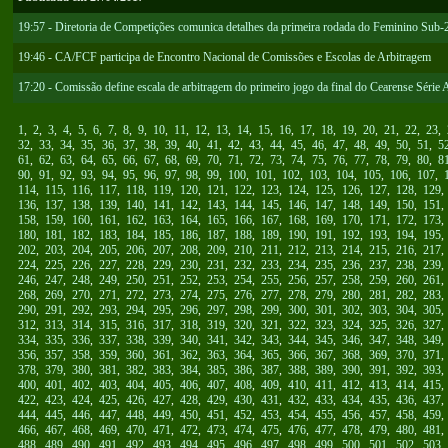
19:57 - Diretoria de Competições comunica detalhes da primeira rodada do Feminino Sub-
19:46 - CA/FCF participa de Encontro Nacional de Comissões e Escolas de Arbitragem
17:20 - Comissão define escala de arbitragem do primeiro jogo da final do Cearense Série 
1
,
2
,
3
,
4
,
5
,
6
,
7
,
8
,
9
,
10
,
11
,
12
,
13
,
14
,
15
,
16
,
17
,
18
,
19
,
20
,
21
,
22
,
23
,
32
,
33
,
34
,
35
,
36
,
37
,
38
,
39
,
40
,
41
,
42
,
43
,
44
,
45
,
46
,
47
,
48
,
49
,
50
,
51
,
5
61
,
62
,
63
,
64
,
65
,
66
,
67
,
68
,
69
,
70
,
71
,
72
,
73
,
74
,
75
,
76
,
77
,
78
,
79
,
80
,
8
90
,
91
,
92
,
93
,
94
,
95
,
96
,
97
,
98
,
99
,
100
,
101
,
102
,
103
,
104
,
105
,
106
,
107
,
114
,
115
,
116
,
117
,
118
,
119
,
120
,
121
,
122
,
123
,
124
,
125
,
126
,
127
,
128
,
129
136
,
137
,
138
,
139
,
140
,
141
,
142
,
143
,
144
,
145
,
146
,
147
,
148
,
149
,
150
,
151
158
,
159
,
160
,
161
,
162
,
163
,
164
,
165
,
166
,
167
,
168
,
169
,
170
,
171
,
172
,
173
180
,
181
,
182
,
183
,
184
,
185
,
186
,
187
,
188
,
189
,
190
,
191
,
192
,
193
,
194
,
195
202
,
203
,
204
,
205
,
206
,
207
,
208
,
209
,
210
,
211
,
212
,
213
,
214
,
215
,
216
,
217
224
,
225
,
226
,
227
,
228
,
229
,
230
,
231
,
232
,
233
,
234
,
235
,
236
,
237
,
238
,
239
246
,
247
,
248
,
249
,
250
,
251
,
252
,
253
,
254
,
255
,
256
,
257
,
258
,
259
,
260
,
261
268
,
269
,
270
,
271
,
272
,
273
,
274
,
275
,
276
,
277
,
278
,
279
,
280
,
281
,
282
,
283
290
,
291
,
292
,
293
,
294
,
295
,
296
,
297
,
298
,
299
,
300
,
301
,
302
,
303
,
304
,
305
312
,
313
,
314
,
315
,
316
,
317
,
318
,
319
,
320
,
321
,
322
,
323
,
324
,
325
,
326
,
327
334
,
335
,
336
,
337
,
338
,
339
,
340
,
341
,
342
,
343
,
344
,
345
,
346
,
347
,
348
,
349
356
,
357
,
358
,
359
,
360
,
361
,
362
,
363
,
364
,
365
,
366
,
367
,
368
,
369
,
370
,
371
378
,
379
,
380
,
381
,
382
,
383
,
384
,
385
,
386
,
387
,
388
,
389
,
390
,
391
,
392
,
393
400
,
401
,
402
,
403
,
404
,
405
,
406
,
407
,
408
,
409
,
410
,
411
,
412
,
413
,
414
,
415
422
,
423
,
424
,
425
,
426
,
427
,
428
,
429
,
430
,
431
,
432
,
433
,
434
,
435
,
436
,
437
444
,
445
,
446
,
447
,
448
,
449
,
450
,
451
,
452
,
453
,
454
,
455
,
456
,
457
,
458
,
459
466
,
467
,
468
,
469
,
470
,
471
,
472
,
473
,
474
,
475
,
476
,
477
,
478
,
479
,
480
,
481
488
,
489
,
490
,
491
,
492
,
493
,
494
,
495
,
496
,
497
,
498
,
499
,
500
,
501
,
502
,
503