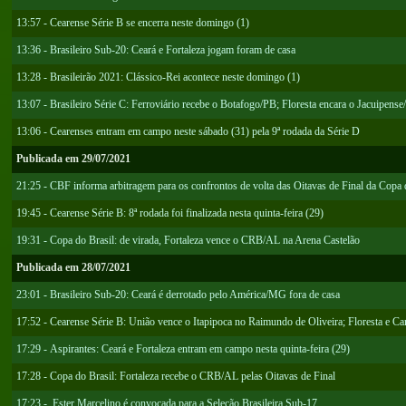
13:57 - Cearense Série B se encerra neste domingo (1)
13:36 - Brasileiro Sub-20: Ceará e Fortaleza jogam foram de casa
13:28 - Brasileirão 2021: Clássico-Rei acontece neste domingo (1)
13:07 - Brasileiro Série C: Ferroviário recebe o Botafogo/PB; Floresta encara o Jacuipens
13:06 - Cearenses entram em campo neste sábado (31) pela 9ª rodada da Série D
Publicada em 29/07/2021
21:25 - CBF informa arbitragem para os confrontos de volta das Oitavas de Final da Copa 
19:45 - Cearense Série B: 8ª rodada foi finalizada nesta quinta-feira (29)
19:31 - Copa do Brasil: de virada, Fortaleza vence o CRB/AL na Arena Castelão
Publicada em 28/07/2021
23:01 - Brasileiro Sub-20: Ceará é derrotado pelo América/MG fora de casa
17:52 - Cearense Série B: União vence o Itapipoca no Raimundo de Oliveira; Floresta e 
17:29 - Aspirantes: Ceará e Fortaleza entram em campo nesta quinta-feira (29)
17:28 - Copa do Brasil: Fortaleza recebe o CRB/AL pelas Oitavas de Final
17:23 - Ester Marcelino é convocada para a Seleção Brasileira Sub-17