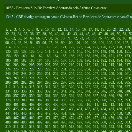
16:53 - Brasileiro Sub-20: Fortaleza é derrotado pelo Atlético Goianiense
13:47 - CBF divulga arbitragem para o Clássico-Rei no Brasileiro de Aspirantes e para 9ª 
1
,
2
,
3
,
4
,
5
,
6
,
7
,
8
,
9
,
10
,
11
,
12
,
13
,
14
,
15
,
16
,
17
,
18
,
19
,
20
,
21
,
22
,
23
,
32
,
33
,
34
,
35
,
36
,
37
,
38
,
39
,
40
,
41
,
42
,
43
,
44
,
45
,
46
,
47
,
48
,
49
,
50
,
51
,
5
61
,
62
,
63
,
64
,
65
,
66
,
67
,
68
,
69
,
70
,
71
,
72
,
73
,
74
,
75
,
76
,
77
,
78
,
79
,
80
,
8
90
,
91
,
92
,
93
,
94
,
95
,
96
,
97
,
98
,
99
,
100
,
101
,
102
,
103
,
104
,
105
,
106
,
107
,
114
,
115
,
116
,
117
,
118
,
119
,
120
,
121
,
122
,
123
,
124
,
125
,
126
,
127
,
128
,
129
136
,
137
,
138
,
139
,
140
,
141
,
142
,
143
,
144
,
145
,
146
,
147
,
148
,
149
,
150
,
151
158
,
159
,
160
,
161
,
162
,
163
,
164
,
165
,
166
,
167
,
168
,
169
,
170
,
171
,
172
,
173
180
,
181
,
182
,
183
,
184
,
185
,
186
,
187
,
188
,
189
,
190
,
191
,
192
,
193
,
194
,
195
202
,
203
,
204
,
205
,
206
,
207
,
208
,
209
,
210
,
211
,
212
,
213
,
214
,
215
,
216
,
217
224
,
225
,
226
,
227
,
228
,
229
,
230
,
231
,
232
,
233
,
234
,
235
,
236
,
237
,
238
,
239
246
,
247
,
248
,
249
,
250
,
251
,
252
,
253
,
254
,
255
,
256
,
257
,
258
,
259
,
260
,
261
268
,
269
,
270
,
271
,
272
,
273
,
274
,
275
,
276
,
277
,
278
,
279
,
280
,
281
,
282
,
283
290
,
291
,
292
,
293
,
294
,
295
,
296
,
297
,
298
,
299
,
300
,
301
,
302
,
303
,
304
,
305
312
,
313
,
314
,
315
,
316
,
317
,
318
,
319
,
320
,
321
,
322
,
323
,
324
,
325
,
326
,
327
334
,
335
,
336
,
337
,
338
,
339
,
340
,
341
,
342
,
343
,
344
,
345
,
346
,
347
,
348
,
349
356
,
357
,
358
,
359
,
360
,
361
,
362
,
363
,
364
,
365
,
366
,
367
,
368
,
369
,
370
,
371
378
,
379
,
380
,
381
,
382
,
383
,
384
,
385
,
386
,
387
,
388
,
389
,
390
,
391
,
392
,
393
400
,
401
,
402
,
403
,
404
,
405
,
406
,
407
,
408
,
409
,
410
,
411
,
412
,
413
,
414
,
415
422
,
423
,
424
,
425
,
426
,
427
,
428
,
429
,
430
,
431
,
432
,
433
,
434
,
435
,
436
,
437
444
,
445
,
446
,
447
,
448
,
449
,
450
,
451
,
452
,
453
,
454
,
455
,
456
,
457
,
458
,
459
466
,
467
,
468
,
469
,
470
,
471
,
472
,
473
,
474
,
475
,
476
,
477
,
478
,
479
,
480
,
481
488
,
489
,
490
,
491
,
492
,
493
,
494
,
495
,
496
,
497
,
498
,
499
,
500
,
501
,
502
,
503
510
,
511
,
512
,
513
,
514
,
515
,
516
,
517
,
518
,
519
,
520
,
521
,
522
,
523
,
524
,
525
532
,
533
,
534
,
535
,
536
,
537
,
538
,
539
,
540
,
541
,
542
,
543
,
544
,
545
,
546
,
547