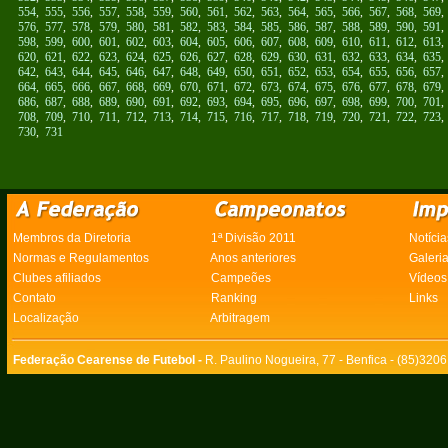
554
,
555
,
556
,
557
,
558
,
559
,
560
,
561
,
562
,
563
,
564
,
565
,
566
,
567
,
568
,
569
576
,
577
,
578
,
579
,
580
,
581
,
582
,
583
,
584
,
585
,
586
,
587
,
588
,
589
,
590
,
591
598
,
599
,
600
,
601
,
602
,
603
,
604
,
605
,
606
,
607
,
608
,
609
,
610
,
611
,
612
,
613
620
,
621
,
622
,
623
,
624
,
625
,
626
,
627
,
628
,
629
,
630
,
631
,
632
,
633
,
634
,
635
642
,
643
,
644
,
645
,
646
,
647
,
648
,
649
,
650
,
651
,
652
,
653
,
654
,
655
,
656
,
657
664
,
665
,
666
,
667
,
668
,
669
,
670
,
671
,
672
,
673
,
674
,
675
,
676
,
677
,
678
,
679
686
,
687
,
688
,
689
,
690
,
691
,
692
,
693
,
694
,
695
,
696
,
697
,
698
,
699
,
700
,
701
708
,
709
,
710
,
711
,
712
,
713
,
714
,
715
,
716
,
717
,
718
,
719
,
720
,
721
,
722
,
723
730
,
731
Membros da Diretoria
1ª Divisão 2011
Notícia
Normas e Regulamentos
Anos anteriores
Galeri
Clubes afiliados
Campeões
Vídeos
Contato
Ranking
Links
Localização
Arbitragem
Federação Cearense de Futebol -
R. Paulino Nogueira, 77 - Benfica - (85)320