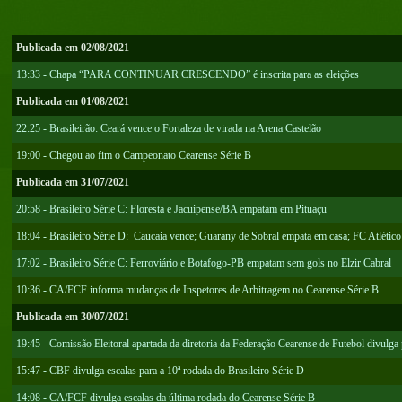
Publicada em 02/08/2021
13:33 - Chapa “PARA CONTINUAR CRESCENDO” é inscrita para as eleições
Publicada em 01/08/2021
22:25 - Brasileirão: Ceará vence o Fortaleza de virada na Arena Castelão
19:00 - Chegou ao fim o Campeonato Cearense Série B
Publicada em 31/07/2021
20:58 - Brasileiro Série C: Floresta e Jacuipense/BA empatam em Pituaçu
18:04 - Brasileiro Série D: Caucaia vence; Guarany de Sobral empata em casa; FC Atlético 
17:02 - Brasileiro Série C: Ferroviário e Botafogo-PB empatam sem gols no Elzir Cabral
10:36 - CA/FCF informa mudanças de Inspetores de Arbitragem no Cearense Série B
Publicada em 30/07/2021
19:45 - Comissão Eleitoral apartada da diretoria da Federação Cearense de Futebol divulga p
15:47 - CBF divulga escalas para a 10ª rodada do Brasileiro Série D
14:08 - CA/FCF divulga escalas da última rodada do Cearense Série B