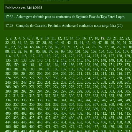
Publicada em 24/11/2025
17:32 - Arbitragem definida para os confrontos da Segunda Fase da Taça Fares Lopes
17:23 - Campeão do Cearense Feminino Adulto será conhecido nesta terça-feira (25)
1
,
2
,
3
,
4
,
5
,
6
,
7
,
8
,
9
,
10
,
11
,
12
,
13
,
14
,
15
,
16
,
17
,
18
,
19
,
20
,
21
,
22
,
23
,
32
,
33
,
34
,
35
,
36
,
37
,
38
,
39
,
40
,
41
,
42
,
43
,
44
,
45
,
46
,
47
,
48
,
49
,
50
,
51
,
5
61
,
62
,
63
,
64
,
65
,
66
,
67
,
68
,
69
,
70
,
71
,
72
,
73
,
74
,
75
,
76
,
77
,
78
,
79
,
80
,
8
90
,
91
,
92
,
93
,
94
,
95
,
96
,
97
,
98
,
99
,
100
,
101
,
102
,
103
,
104
,
105
,
106
,
107
,
114
,
115
,
116
,
117
,
118
,
119
,
120
,
121
,
122
,
123
,
124
,
125
,
126
,
127
,
128
,
129
136
,
137
,
138
,
139
,
140
,
141
,
142
,
143
,
144
,
145
,
146
,
147
,
148
,
149
,
150
,
151
158
,
159
,
160
,
161
,
162
,
163
,
164
,
165
,
166
,
167
,
168
,
169
,
170
,
171
,
172
,
173
180
,
181
,
182
,
183
,
184
,
185
,
186
,
187
,
188
,
189
,
190
,
191
,
192
,
193
,
194
,
195
202
,
203
,
204
,
205
,
206
,
207
,
208
,
209
,
210
,
211
,
212
,
213
,
214
,
215
,
216
,
217
224
,
225
,
226
,
227
,
228
,
229
,
230
,
231
,
232
,
233
,
234
,
235
,
236
,
237
,
238
,
239
246
,
247
,
248
,
249
,
250
,
251
,
252
,
253
,
254
,
255
,
256
,
257
,
258
,
259
,
260
,
261
268
,
269
,
270
,
271
,
272
,
273
,
274
,
275
,
276
,
277
,
278
,
279
,
280
,
281
,
282
,
283
290
,
291
,
292
,
293
,
294
,
295
,
296
,
297
,
298
,
299
,
300
,
301
,
302
,
303
,
304
,
305
312
,
313
,
314
,
315
,
316
,
317
,
318
,
319
,
320
,
321
,
322
,
323
,
324
,
325
,
326
,
327
334
,
335
,
336
,
337
,
338
,
339
,
340
,
341
,
342
,
343
,
344
,
345
,
346
,
347
,
348
,
349
356
,
357
,
358
,
359
,
360
,
361
,
362
,
363
,
364
,
365
,
366
,
367
,
368
,
369
,
370
,
371
378
,
379
,
380
,
381
,
382
,
383
,
384
,
385
,
386
,
387
,
388
,
389
,
390
,
391
,
392
,
393
400
,
401
,
402
,
403
,
404
,
405
,
406
,
407
,
408
,
409
,
410
,
411
,
412
,
413
,
414
,
415
422
,
423
,
424
,
425
,
426
,
427
,
428
,
429
,
430
,
431
,
432
,
433
,
434
,
435
,
436
,
437
444
,
445
,
446
,
447
,
448
,
449
,
450
,
451
,
452
,
453
,
454
,
455
,
456
,
457
,
458
,
459
466
,
467
,
468
,
469
,
470
,
471
,
472
,
473
,
474
,
475
,
476
,
477
,
478
,
479
,
480
,
481
488
,
489
,
490
,
491
,
492
,
493
,
494
,
495
,
496
,
497
,
498
,
499
,
500
,
501
,
502
,
503