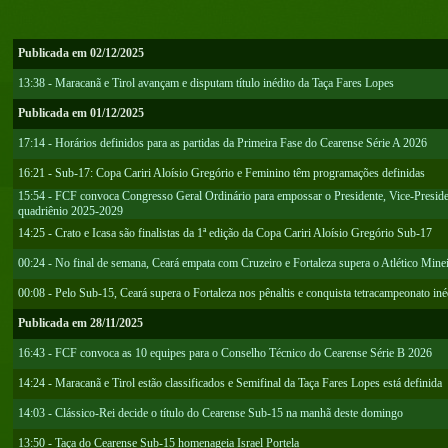
Publicada em 02/12/2025
13:38 - Maracanã e Tirol avançam e disputam título inédito da Taça Fares Lopes
Publicada em 01/12/2025
17:14 - Horários definidos para as partidas da Primeira Fase do Cearense Série A 2026
16:21 - Sub-17: Copa Cariri Aloísio Gregório e Feminino têm programações definidas
15:54 - FCF convoca Congresso Geral Ordinário para empossar o Presidente, Vice-Preside
quadriênio 2025-2029
14:25 - Crato e Icasa são finalistas da 1ª edição da Copa Cariri Aloísio Gregório Sub-17
00:24 - No final de semana, Ceará empata com Cruzeiro e Fortaleza supera o Atlético Mine
00:08 - Pelo Sub-15, Ceará supera o Fortaleza nos pênaltis e conquista tetracampeonato iné
Publicada em 28/11/2025
16:43 - FCF convoca as 10 equipes para o Conselho Técnico do Cearense Série B 2026
14:24 - Maracanã e Tirol estão classificados e Semifinal da Taça Fares Lopes está definida
14:03 - Clássico-Rei decide o título do Cearense Sub-15 na manhã deste domingo
13:50 - Taça do Cearense Sub-15 homenageia Israel Portela