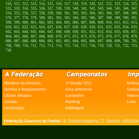
510
,
511
,
512
,
513
,
514
,
515
,
516
,
517
,
518
,
519
,
520
,
521
,
522
,
523
,
524
,
525
532
,
533
,
534
,
535
,
536
,
537
,
538
,
539
,
540
,
541
,
542
,
543
,
544
,
545
,
546
,
547
554
,
555
,
556
,
557
,
558
,
559
,
560
,
561
,
562
,
563
,
564
,
565
,
566
,
567
,
568
,
569
576
,
577
,
578
,
579
,
580
,
581
,
582
,
583
,
584
,
585
,
586
,
587
,
588
,
589
,
590
,
591
598
,
599
,
600
,
601
,
602
,
603
,
604
,
605
,
606
,
607
,
608
,
609
,
610
,
611
,
612
,
613
620
,
621
,
622
,
623
,
624
,
625
,
626
,
627
,
628
,
629
,
630
,
631
,
632
,
633
,
634
,
635
642
,
643
,
644
,
645
,
646
,
647
,
648
,
649
,
650
,
651
,
652
,
653
,
654
,
655
,
656
,
657
664
,
665
,
666
,
667
,
668
,
669
,
670
,
671
,
672
,
673
,
674
,
675
,
676
,
677
,
678
,
679
686
,
687
,
688
,
689
,
690
,
691
,
692
,
693
,
694
,
695
,
696
,
697
,
698
,
699
,
700
,
701
708
,
709
,
710
,
711
,
712
,
713
,
714
,
715
,
716
,
717
,
718
,
719
,
720
,
721
,
722
,
723
730
Membros da Diretoria
1ª Divisão 2011
Notícia
Normas e Regulamentos
Anos anteriores
Galeri
Clubes afiliados
Campeões
Vídeos
Contato
Ranking
Links
Localização
Arbitragem
Federação Cearense de Futebol -
R. Paulino Nogueira, 77 - Benfica - (85)320