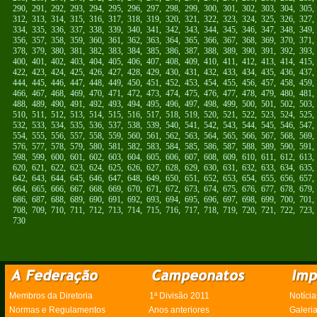
290
,
291
,
292
,
293
,
294
,
295
,
296
,
297
,
298
,
299
,
300
,
301
,
302
,
303
,
304
,
305
312
,
313
,
314
,
315
,
316
,
317
,
318
,
319
,
320
,
321
,
322
,
323
,
324
,
325
,
326
,
327
334
,
335
,
336
,
337
,
338
,
339
,
340
,
341
,
342
,
343
,
344
,
345
,
346
,
347
,
348
,
349
356
,
357
,
358
,
359
,
360
,
361
,
362
,
363
,
364
,
365
,
366
,
367
,
368
,
369
,
370
,
371
378
,
379
,
380
,
381
,
382
,
383
,
384
,
385
,
386
,
387
,
388
,
389
,
390
,
391
,
392
,
393
400
,
401
,
402
,
403
,
404
,
405
,
406
,
407
,
408
,
409
,
410
,
411
,
412
,
413
,
414
,
415
422
,
423
,
424
,
425
,
426
,
427
,
428
,
429
,
430
,
431
,
432
,
433
,
434
,
435
,
436
,
437
444
,
445
,
446
,
447
,
448
,
449
,
450
,
451
,
452
,
453
,
454
,
455
,
456
,
457
,
458
,
459
466
,
467
,
468
,
469
,
470
,
471
,
472
,
473
,
474
,
475
,
476
,
477
,
478
,
479
,
480
,
481
488
,
489
,
490
,
491
,
492
,
493
,
494
,
495
,
496
,
497
,
498
,
499
,
500
,
501
,
502
,
503
510
,
511
,
512
,
513
,
514
,
515
,
516
,
517
,
518
,
519
,
520
,
521
,
522
,
523
,
524
,
525
532
,
533
,
534
,
535
,
536
,
537
,
538
,
539
,
540
,
541
,
542
,
543
,
544
,
545
,
546
,
547
554
,
555
,
556
,
557
,
558
,
559
,
560
,
561
,
562
,
563
,
564
,
565
,
566
,
567
,
568
,
569
576
,
577
,
578
,
579
,
580
,
581
,
582
,
583
,
584
,
585
,
586
,
587
,
588
,
589
,
590
,
591
598
,
599
,
600
,
601
,
602
,
603
,
604
,
605
,
606
,
607
,
608
,
609
,
610
,
611
,
612
,
613
620
,
621
,
622
,
623
,
624
,
625
,
626
,
627
,
628
,
629
,
630
,
631
,
632
,
633
,
634
,
635
642
,
643
,
644
,
645
,
646
,
647
,
648
,
649
,
650
,
651
,
652
,
653
,
654
,
655
,
656
,
657
664
,
665
,
666
,
667
,
668
,
669
,
670
,
671
,
672
,
673
,
674
,
675
,
676
,
677
,
678
,
679
686
,
687
,
688
,
689
,
690
,
691
,
692
,
693
,
694
,
695
,
696
,
697
,
698
,
699
,
700
,
701
708
,
709
,
710
,
711
,
712
,
713
,
714
,
715
,
716
,
717
,
718
,
719
,
720
,
721
,
722
,
723
730
Membros da Diretoria
1ª Divisão 2011
Notícia
Normas e Regulamentos
Anos anteriores
Galeri