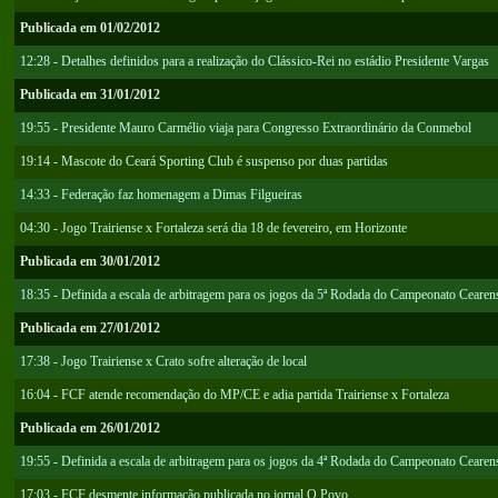
Publicada em 01/02/2012
12:28 - Detalhes definidos para a realização do Clássico-Rei no estádio Presidente Vargas
Publicada em 31/01/2012
19:55 - Presidente Mauro Carmélio viaja para Congresso Extraordinário da Conmebol
19:14 - Mascote do Ceará Sporting Club é suspenso por duas partidas
14:33 - Federação faz homenagem a Dimas Filgueiras
04:30 - Jogo Trairiense x Fortaleza será dia 18 de fevereiro, em Horizonte
Publicada em 30/01/2012
18:35 - Definida a escala de arbitragem para os jogos da 5ª Rodada do Campeonato Cearen
Publicada em 27/01/2012
17:38 - Jogo Trairiense x Crato sofre alteração de local
16:04 - FCF atende recomendação do MP/CE e adia partida Trairiense x Fortaleza
Publicada em 26/01/2012
19:55 - Definida a escala de arbitragem para os jogos da 4ª Rodada do Campeonato Cearen
17:03 - FCF desmente informação publicada no jornal O Povo