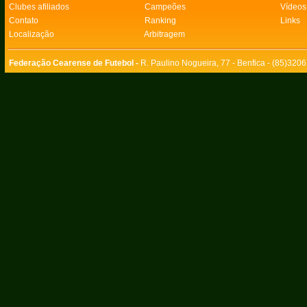
Clubes afiliados
Campeões
Vídeos
Contato
Ranking
Links
Localização
Arbitragem
Federação Cearense de Futebol -
R. Paulino Nogueira, 77 - Benfica - (85)320