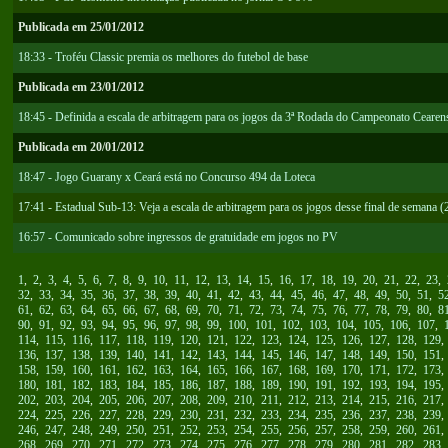
Publicada em 25/01/2012
18:33 - Troféu Classic premia os melhores do futebol de base
Publicada em 23/01/2012
18:45 - Definida a escala de arbitragem para os jogos da 3ª Rodada do Campeonato Cearen
Publicada em 20/01/2012
18:47 - Jogo Guarany x Ceará está no Concurso 494 da Loteca
17:41 - Estadual Sub-13: Veja a escala de arbitragem para os jogos desse final de semana (
16:57 - Comunicado sobre ingressos de gratuidade em jogos no PV
1
,
2
,
3
,
4
,
5
,
6
,
7
,
8
,
9
,
10
,
11
,
12
,
13
,
14
,
15
,
16
,
17
,
18
,
19
,
20
,
21
,
22
,
23
,
32
,
33
,
34
,
35
,
36
,
37
,
38
,
39
,
40
,
41
,
42
,
43
,
44
,
45
,
46
,
47
,
48
,
49
,
50
,
51
,
5
61
,
62
,
63
,
64
,
65
,
66
,
67
,
68
,
69
,
70
,
71
,
72
,
73
,
74
,
75
,
76
,
77
,
78
,
79
,
80
,
8
90
,
91
,
92
,
93
,
94
,
95
,
96
,
97
,
98
,
99
,
100
,
101
,
102
,
103
,
104
,
105
,
106
,
107
,
114
,
115
,
116
,
117
,
118
,
119
,
120
,
121
,
122
,
123
,
124
,
125
,
126
,
127
,
128
,
129
136
,
137
,
138
,
139
,
140
,
141
,
142
,
143
,
144
,
145
,
146
,
147
,
148
,
149
,
150
,
151
158
,
159
,
160
,
161
,
162
,
163
,
164
,
165
,
166
,
167
,
168
,
169
,
170
,
171
,
172
,
173
180
,
181
,
182
,
183
,
184
,
185
,
186
,
187
,
188
,
189
,
190
,
191
,
192
,
193
,
194
,
195
202
,
203
,
204
,
205
,
206
,
207
,
208
,
209
,
210
,
211
,
212
,
213
,
214
,
215
,
216
,
217
224
,
225
,
226
,
227
,
228
,
229
,
230
,
231
,
232
,
233
,
234
,
235
,
236
,
237
,
238
,
239
246
,
247
,
248
,
249
,
250
,
251
,
252
,
253
,
254
,
255
,
256
,
257
,
258
,
259
,
260
,
261
268
,
269
,
270
,
271
,
272
,
273
,
274
,
275
,
276
,
277
,
278
,
279
,
280
,
281
,
282
,
283