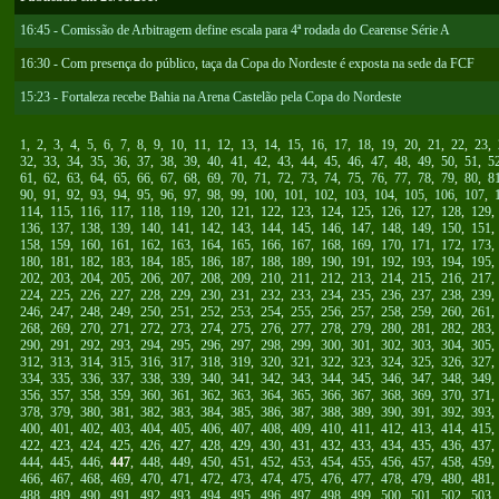
16:45 - Comissão de Arbitragem define escala para 4ª rodada do Cearense Série A
16:30 - Com presença do público, taça da Copa do Nordeste é exposta na sede da FCF
15:23 - Fortaleza recebe Bahia na Arena Castelão pela Copa do Nordeste
1
,
2
,
3
,
4
,
5
,
6
,
7
,
8
,
9
,
10
,
11
,
12
,
13
,
14
,
15
,
16
,
17
,
18
,
19
,
20
,
21
,
22
,
23
,
32
,
33
,
34
,
35
,
36
,
37
,
38
,
39
,
40
,
41
,
42
,
43
,
44
,
45
,
46
,
47
,
48
,
49
,
50
,
51
,
5
61
,
62
,
63
,
64
,
65
,
66
,
67
,
68
,
69
,
70
,
71
,
72
,
73
,
74
,
75
,
76
,
77
,
78
,
79
,
80
,
8
90
,
91
,
92
,
93
,
94
,
95
,
96
,
97
,
98
,
99
,
100
,
101
,
102
,
103
,
104
,
105
,
106
,
107
,
114
,
115
,
116
,
117
,
118
,
119
,
120
,
121
,
122
,
123
,
124
,
125
,
126
,
127
,
128
,
129
136
,
137
,
138
,
139
,
140
,
141
,
142
,
143
,
144
,
145
,
146
,
147
,
148
,
149
,
150
,
151
158
,
159
,
160
,
161
,
162
,
163
,
164
,
165
,
166
,
167
,
168
,
169
,
170
,
171
,
172
,
173
180
,
181
,
182
,
183
,
184
,
185
,
186
,
187
,
188
,
189
,
190
,
191
,
192
,
193
,
194
,
195
202
,
203
,
204
,
205
,
206
,
207
,
208
,
209
,
210
,
211
,
212
,
213
,
214
,
215
,
216
,
217
224
,
225
,
226
,
227
,
228
,
229
,
230
,
231
,
232
,
233
,
234
,
235
,
236
,
237
,
238
,
239
246
,
247
,
248
,
249
,
250
,
251
,
252
,
253
,
254
,
255
,
256
,
257
,
258
,
259
,
260
,
261
268
,
269
,
270
,
271
,
272
,
273
,
274
,
275
,
276
,
277
,
278
,
279
,
280
,
281
,
282
,
283
290
,
291
,
292
,
293
,
294
,
295
,
296
,
297
,
298
,
299
,
300
,
301
,
302
,
303
,
304
,
305
312
,
313
,
314
,
315
,
316
,
317
,
318
,
319
,
320
,
321
,
322
,
323
,
324
,
325
,
326
,
327
334
,
335
,
336
,
337
,
338
,
339
,
340
,
341
,
342
,
343
,
344
,
345
,
346
,
347
,
348
,
349
356
,
357
,
358
,
359
,
360
,
361
,
362
,
363
,
364
,
365
,
366
,
367
,
368
,
369
,
370
,
371
378
,
379
,
380
,
381
,
382
,
383
,
384
,
385
,
386
,
387
,
388
,
389
,
390
,
391
,
392
,
393
400
,
401
,
402
,
403
,
404
,
405
,
406
,
407
,
408
,
409
,
410
,
411
,
412
,
413
,
414
,
415
422
,
423
,
424
,
425
,
426
,
427
,
428
,
429
,
430
,
431
,
432
,
433
,
434
,
435
,
436
,
437
444
,
445
,
446
,
447
,
448
,
449
,
450
,
451
,
452
,
453
,
454
,
455
,
456
,
457
,
458
,
459
466
,
467
,
468
,
469
,
470
,
471
,
472
,
473
,
474
,
475
,
476
,
477
,
478
,
479
,
480
,
481
488
,
489
,
490
,
491
,
492
,
493
,
494
,
495
,
496
,
497
,
498
,
499
,
500
,
501
,
502
,
503