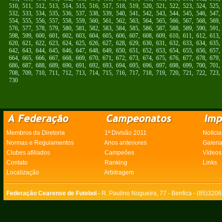
510
,
511
,
512
,
513
,
514
,
515
,
516
,
517
,
518
,
519
,
520
,
521
,
522
,
523
,
524
,
525
532
,
533
,
534
,
535
,
536
,
537
,
538
,
539
,
540
,
541
,
542
,
543
,
544
,
545
,
546
,
547
554
,
555
,
556
,
557
,
558
,
559
,
560
,
561
,
562
,
563
,
564
,
565
,
566
,
567
,
568
,
569
576
,
577
,
578
,
579
,
580
,
581
,
582
,
583
,
584
,
585
,
586
,
587
,
588
,
589
,
590
,
591
598
,
599
,
600
,
601
,
602
,
603
,
604
,
605
,
606
,
607
,
608
,
609
,
610
,
611
,
612
,
613
620
,
621
,
622
,
623
,
624
,
625
,
626
,
627
,
628
,
629
,
630
,
631
,
632
,
633
,
634
,
635
642
,
643
,
644
,
645
,
646
,
647
,
648
,
649
,
650
,
651
,
652
,
653
,
654
,
655
,
656
,
657
664
,
665
,
666
,
667
,
668
,
669
,
670
,
671
,
672
,
673
,
674
,
675
,
676
,
677
,
678
,
679
686
,
687
,
688
,
689
,
690
,
691
,
692
,
693
,
694
,
695
,
696
,
697
,
698
,
699
,
700
,
701
708
,
709
,
710
,
711
,
712
,
713
,
714
,
715
,
716
,
717
,
718
,
719
,
720
,
721
,
722
,
723
730
Membros da Diretoria
1ª Divisão 2011
Notícia
Normas e Regulamentos
Anos anteriores
Galeri
Clubes afiliados
Campeões
Vídeos
Contato
Ranking
Links
Localização
Arbitragem
Federação Cearense de Futebol -
R. Paulino Nogueira, 77 - Benfica - (85)320