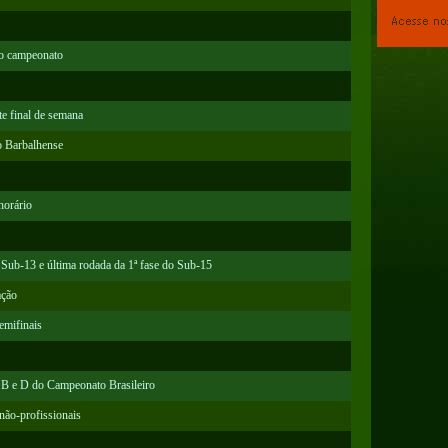
 o campeonato
te final de semana
o Barbalhense
horário
o Sub-13 e última rodada da 1ª fase do Sub-15
ação
emifinais
, B e D do Campeonato Brasileiro
não-profissionais