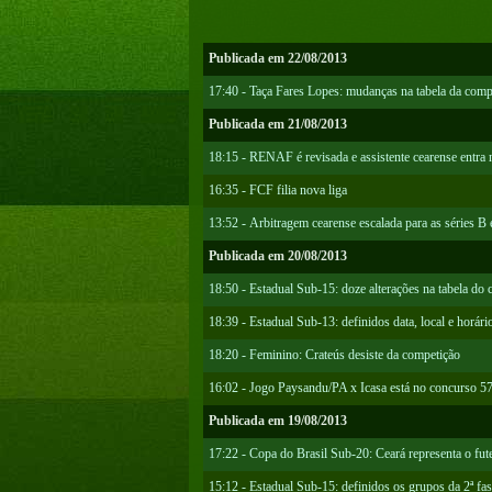
Publicada em 22/08/2013
17:40 - Taça Fares Lopes: mudanças na tabela da comp
Publicada em 21/08/2013
18:15 - RENAF é revisada e assistente cearense entra 
16:35 - FCF filia nova liga
13:52 - Arbitragem cearense escalada para as séries B
Publicada em 20/08/2013
18:50 - Estadual Sub-15: doze alterações na tabela d
18:39 - Estadual Sub-13: definidos data, local e horário
18:20 - Feminino: Crateús desiste da competição
16:02 - Jogo Paysandu/PA x Icasa está no concurso 57
Publicada em 19/08/2013
17:22 - Copa do Brasil Sub-20: Ceará representa o fut
15:12 - Estadual Sub-15: definidos os grupos da 2ª fas