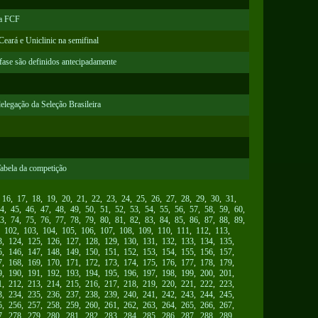
da FCF
eará e Uniclinic na semifinal
 fase são definidos antecipadamente
elegação da Seleção Brasileira
abela da competição
,
16
,
17
,
18
,
19
,
20
,
21
,
22
,
23
,
24
,
25
,
26
,
27
,
28
,
29
,
30
,
31
,
4
,
45
,
46
,
47
,
48
,
49
,
50
,
51
,
52
,
53
,
54
,
55
,
56
,
57
,
58
,
59
,
60
,
3
,
74
,
75
,
76
,
77
,
78
,
79
,
80
,
81
,
82
,
83
,
84
,
85
,
86
,
87
,
88
,
89
,
,
102
,
103
,
104
,
105
,
106
,
107
,
108
,
109
,
110
,
111
,
112
,
113
,
3
,
124
,
125
,
126
,
127
,
128
,
129
,
130
,
131
,
132
,
133
,
134
,
135
,
5
,
146
,
147
,
148
,
149
,
150
,
151
,
152
,
153
,
154
,
155
,
156
,
157
,
7
,
168
,
169
,
170
,
171
,
172
,
173
,
174
,
175
,
176
,
177
,
178
,
179
,
9
,
190
,
191
,
192
,
193
,
194
,
195
,
196
,
197
,
198
,
199
,
200
,
201
,
1
,
212
,
213
,
214
,
215
,
216
,
217
,
218
,
219
,
220
,
221
,
222
,
223
,
3
,
234
,
235
,
236
,
237
,
238
,
239
,
240
,
241
,
242
,
243
,
244
,
245
,
5
,
256
,
257
,
258
,
259
,
260
,
261
,
262
,
263
,
264
,
265
,
266
,
267
,
7
,
278
,
279
,
280
,
281
,
282
,
283
,
284
,
285
,
286
,
287
,
288
,
289
,