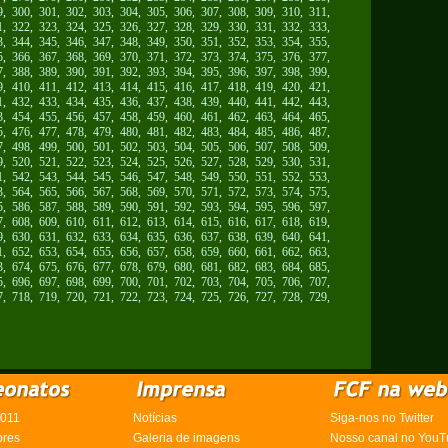
9
,
300
,
301
,
302
,
303
,
304
,
305
,
306
,
307
,
308
,
309
,
310
,
311
,
1
,
322
,
323
,
324
,
325
,
326
,
327
,
328
,
329
,
330
,
331
,
332
,
333
,
3
,
344
,
345
,
346
,
347
,
348
,
349
,
350
,
351
,
352
,
353
,
354
,
355
,
5
,
366
,
367
,
368
,
369
,
370
,
371
,
372
,
373
,
374
,
375
,
376
,
377
,
7
,
388
,
389
,
390
,
391
,
392
,
393
,
394
,
395
,
396
,
397
,
398
,
399
,
9
,
410
,
411
,
412
,
413
,
414
,
415
,
416
,
417
,
418
,
419
,
420
,
421
,
1
,
432
,
433
,
434
,
435
,
436
,
437
,
438
,
439
,
440
,
441
,
442
,
443
,
3
,
454
,
455
,
456
,
457
,
458
,
459
,
460
,
461
,
462
,
463
,
464
,
465
,
5
,
476
,
477
,
478
,
479
,
480
,
481
,
482
,
483
,
484
,
485
,
486
,
487
,
7
,
498
,
499
,
500
,
501
,
502
,
503
,
504
,
505
,
506
,
507
,
508
,
509
,
9
,
520
,
521
,
522
,
523
,
524
,
525
,
526
,
527
,
528
,
529
,
530
,
531
,
1
,
542
,
543
,
544
,
545
,
546
,
547
,
548
,
549
,
550
,
551
,
552
,
553
,
3
,
564
,
565
,
566
,
567
,
568
,
569
,
570
,
571
,
572
,
573
,
574
,
575
,
5
,
586
,
587
,
588
,
589
,
590
,
591
,
592
,
593
,
594
,
595
,
596
,
597
,
7
,
608
,
609
,
610
,
611
,
612
,
613
,
614
,
615
,
616
,
617
,
618
,
619
,
9
,
630
,
631
,
632
,
633
,
634
,
635
,
636
,
637
,
638
,
639
,
640
,
641
,
1
,
652
,
653
,
654
,
655
,
656
,
657
,
658
,
659
,
660
,
661
,
662
,
663
,
3
,
674
,
675
,
676
,
677
,
678
,
679
,
680
,
681
,
682
,
683
,
684
,
685
,
5
,
696
,
697
,
698
,
699
,
700
,
701
,
702
,
703
,
704
,
705
,
706
,
707
,
7
,
718
,
719
,
720
,
721
,
722
,
723
,
724
,
725
,
726
,
727
,
728
,
729
,
2011
Notícias
Siga-nos no Twitter
ores
Galeria de imagens
Nosso canal no YouT