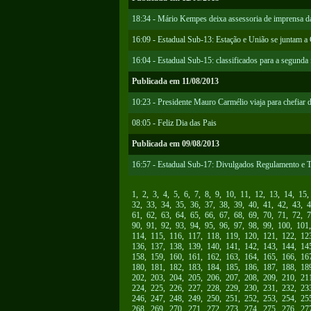
18:34 - Mário Kempes deixa assessoria de imprensa 
16:09 - Estadual Sub-13: Estação e União se juntam a C
16:04 - Estadual Sub-15: classificados para a segunda
Publicada em 11/08/2013
10:23 - Presidente Mauro Carmélio viaja para chefiar d
08:05 - Feliz Dia das Pais
Publicada em 09/08/2013
16:57 - Estadual Sub-17: Divulgados Regulamento e T
1
,
2
,
3
,
4
,
5
,
6
,
7
,
8
,
9
,
10
,
11
,
12
,
13
,
14
,
15
32
,
33
,
34
,
35
,
36
,
37
,
38
,
39
,
40
,
41
,
42
,
43
,
4
61
,
62
,
63
,
64
,
65
,
66
,
67
,
68
,
69
,
70
,
71
,
72
,
7
90
,
91
,
92
,
93
,
94
,
95
,
96
,
97
,
98
,
99
,
100
,
101
114
,
115
,
116
,
117
,
118
,
119
,
120
,
121
,
122
,
12
136
,
137
,
138
,
139
,
140
,
141
,
142
,
143
,
144
,
14
158
,
159
,
160
,
161
,
162
,
163
,
164
,
165
,
166
,
16
180
,
181
,
182
,
183
,
184
,
185
,
186
,
187
,
188
,
18
202
,
203
,
204
,
205
,
206
,
207
,
208
,
209
,
210
,
21
224
,
225
,
226
,
227
,
228
,
229
,
230
,
231
,
232
,
23
246
,
247
,
248
,
249
,
250
,
251
,
252
,
253
,
254
,
25
268
,
269
,
270
,
271
,
272
,
273
,
274
,
275
,
276
,
27