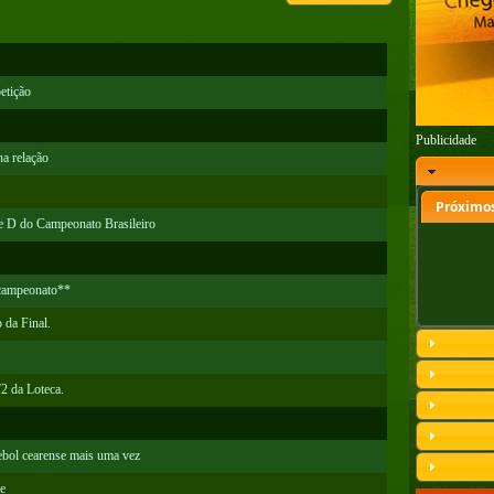
etição
Publicidade
na relação
Próximos
 e D do Campeonato Brasileiro
o campeonato**
 da Final.
2 da Loteca.
ebol cearense mais uma vez
e