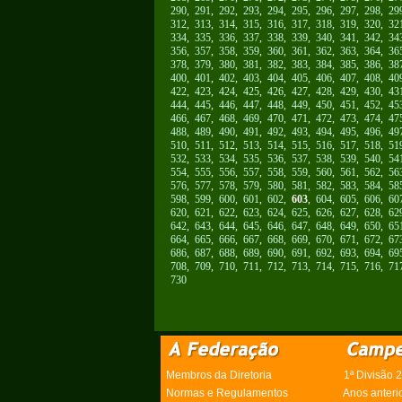
290
,
291
,
292
,
293
,
294
,
295
,
296
,
297
,
298
,
29
312
,
313
,
314
,
315
,
316
,
317
,
318
,
319
,
320
,
32
334
,
335
,
336
,
337
,
338
,
339
,
340
,
341
,
342
,
34
356
,
357
,
358
,
359
,
360
,
361
,
362
,
363
,
364
,
36
378
,
379
,
380
,
381
,
382
,
383
,
384
,
385
,
386
,
38
400
,
401
,
402
,
403
,
404
,
405
,
406
,
407
,
408
,
40
422
,
423
,
424
,
425
,
426
,
427
,
428
,
429
,
430
,
43
444
,
445
,
446
,
447
,
448
,
449
,
450
,
451
,
452
,
45
466
,
467
,
468
,
469
,
470
,
471
,
472
,
473
,
474
,
47
488
,
489
,
490
,
491
,
492
,
493
,
494
,
495
,
496
,
49
510
,
511
,
512
,
513
,
514
,
515
,
516
,
517
,
518
,
51
532
,
533
,
534
,
535
,
536
,
537
,
538
,
539
,
540
,
54
554
,
555
,
556
,
557
,
558
,
559
,
560
,
561
,
562
,
56
576
,
577
,
578
,
579
,
580
,
581
,
582
,
583
,
584
,
58
598
,
599
,
600
,
601
,
602
,
603
,
604
,
605
,
606
,
60
620
,
621
,
622
,
623
,
624
,
625
,
626
,
627
,
628
,
62
642
,
643
,
644
,
645
,
646
,
647
,
648
,
649
,
650
,
65
664
,
665
,
666
,
667
,
668
,
669
,
670
,
671
,
672
,
67
686
,
687
,
688
,
689
,
690
,
691
,
692
,
693
,
694
,
69
708
,
709
,
710
,
711
,
712
,
713
,
714
,
715
,
716
,
71
730
Membros da Diretoria
1ª Divisão 
Normas e Regulamentos
Anos anteri