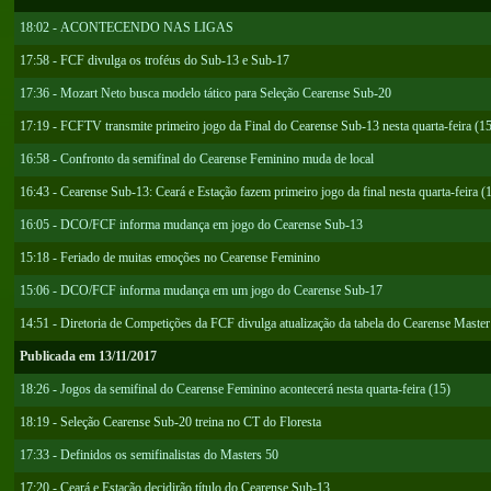
18:02 - ACONTECENDO NAS LIGAS
17:58 - FCF divulga os troféus do Sub-13 e Sub-17
17:36 - Mozart Neto busca modelo tático para Seleção Cearense Sub-20
17:19 - FCFTV transmite primeiro jogo da Final do Cearense Sub-13 nesta quarta-feira (1
16:58 - Confronto da semifinal do Cearense Feminino muda de local
16:43 - Cearense Sub-13: Ceará e Estação fazem primeiro jogo da final nesta quarta-feira (
16:05 - DCO/FCF informa mudança em jogo do Cearense Sub-13
15:18 - Feriado de muitas emoções no Cearense Feminino
15:06 - DCO/FCF informa mudança em um jogo do Cearense Sub-17
14:51 - Diretoria de Competições da FCF divulga atualização da tabela do Cearense Master
Publicada em 13/11/2017
18:26 - Jogos da semifinal do Cearense Feminino acontecerá nesta quarta-feira (15)
18:19 - Seleção Cearense Sub-20 treina no CT do Floresta
17:33 - Definidos os semifinalistas do Masters 50
17:20 - Ceará e Estação decidirão título do Cearense Sub-13