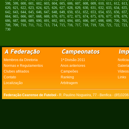
598
,
599
,
600
,
601
,
602
,
603
,
604
,
605
,
606
,
607
,
608
,
609
,
610
,
611
,
612
,
613
620
,
621
,
622
,
623
,
624
,
625
,
626
,
627
,
628
,
629
,
630
,
631
,
632
,
633
,
634
,
635
642
,
643
,
644
,
645
,
646
,
647
,
648
,
649
,
650
,
651
,
652
,
653
,
654
,
655
,
656
,
657
664
,
665
,
666
,
667
,
668
,
669
,
670
,
671
,
672
,
673
,
674
,
675
,
676
,
677
,
678
,
679
686
,
687
,
688
,
689
,
690
,
691
,
692
,
693
,
694
,
695
,
696
,
697
,
698
,
699
,
700
,
701
708
,
709
,
710
,
711
,
712
,
713
,
714
,
715
,
716
,
717
,
718
,
719
,
720
,
721
,
722
,
723
730
Membros da Diretoria
1ª Divisão 2011
Notícia
Normas e Regulamentos
Anos anteriores
Galeri
Clubes afiliados
Campeões
Vídeos
Contato
Ranking
Links
Localização
Arbitragem
Federação Cearense de Futebol -
R. Paulino Nogueira, 77 - Benfica - (85)320