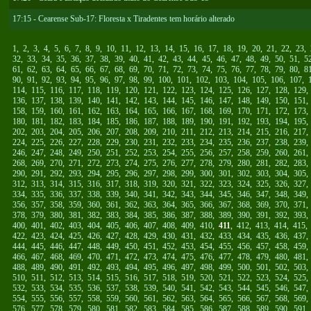
17:15 - Cearense Sub-17: Floresta x Tiradentes tem horário alterado
1
,
2
,
3
,
4
,
5
,
6
,
7
,
8
,
9
,
10
,
11
,
12
,
13
,
14
,
15
,
16
,
17
,
18
,
19
,
20
,
21
,
22
,
23
,
32
,
33
,
34
,
35
,
36
,
37
,
38
,
39
,
40
,
41
,
42
,
43
,
44
,
45
,
46
,
47
,
48
,
49
,
50
,
51
,
5
61
,
62
,
63
,
64
,
65
,
66
,
67
,
68
,
69
,
70
,
71
,
72
,
73
,
74
,
75
,
76
,
77
,
78
,
79
,
80
,
8
90
,
91
,
92
,
93
,
94
,
95
,
96
,
97
,
98
,
99
,
100
,
101
,
102
,
103
,
104
,
105
,
106
,
107
,
114
,
115
,
116
,
117
,
118
,
119
,
120
,
121
,
122
,
123
,
124
,
125
,
126
,
127
,
128
,
129
136
,
137
,
138
,
139
,
140
,
141
,
142
,
143
,
144
,
145
,
146
,
147
,
148
,
149
,
150
,
151
158
,
159
,
160
,
161
,
162
,
163
,
164
,
165
,
166
,
167
,
168
,
169
,
170
,
171
,
172
,
173
180
,
181
,
182
,
183
,
184
,
185
,
186
,
187
,
188
,
189
,
190
,
191
,
192
,
193
,
194
,
195
202
,
203
,
204
,
205
,
206
,
207
,
208
,
209
,
210
,
211
,
212
,
213
,
214
,
215
,
216
,
217
224
,
225
,
226
,
227
,
228
,
229
,
230
,
231
,
232
,
233
,
234
,
235
,
236
,
237
,
238
,
239
246
,
247
,
248
,
249
,
250
,
251
,
252
,
253
,
254
,
255
,
256
,
257
,
258
,
259
,
260
,
261
268
,
269
,
270
,
271
,
272
,
273
,
274
,
275
,
276
,
277
,
278
,
279
,
280
,
281
,
282
,
283
290
,
291
,
292
,
293
,
294
,
295
,
296
,
297
,
298
,
299
,
300
,
301
,
302
,
303
,
304
,
305
312
,
313
,
314
,
315
,
316
,
317
,
318
,
319
,
320
,
321
,
322
,
323
,
324
,
325
,
326
,
327
334
,
335
,
336
,
337
,
338
,
339
,
340
,
341
,
342
,
343
,
344
,
345
,
346
,
347
,
348
,
349
356
,
357
,
358
,
359
,
360
,
361
,
362
,
363
,
364
,
365
,
366
,
367
,
368
,
369
,
370
,
371
378
,
379
,
380
,
381
,
382
,
383
,
384
,
385
,
386
,
387
,
388
,
389
,
390
,
391
,
392
,
393
400
,
401
,
402
,
403
,
404
,
405
,
406
,
407
,
408
,
409
,
410
,
411
,
412
,
413
,
414
,
415
422
,
423
,
424
,
425
,
426
,
427
,
428
,
429
,
430
,
431
,
432
,
433
,
434
,
435
,
436
,
437
444
,
445
,
446
,
447
,
448
,
449
,
450
,
451
,
452
,
453
,
454
,
455
,
456
,
457
,
458
,
459
466
,
467
,
468
,
469
,
470
,
471
,
472
,
473
,
474
,
475
,
476
,
477
,
478
,
479
,
480
,
481
488
,
489
,
490
,
491
,
492
,
493
,
494
,
495
,
496
,
497
,
498
,
499
,
500
,
501
,
502
,
503
510
,
511
,
512
,
513
,
514
,
515
,
516
,
517
,
518
,
519
,
520
,
521
,
522
,
523
,
524
,
525
532
,
533
,
534
,
535
,
536
,
537
,
538
,
539
,
540
,
541
,
542
,
543
,
544
,
545
,
546
,
547
554
,
555
,
556
,
557
,
558
,
559
,
560
,
561
,
562
,
563
,
564
,
565
,
566
,
567
,
568
,
569
576
,
577
,
578
,
579
,
580
,
581
,
582
,
583
,
584
,
585
,
586
,
587
,
588
,
589
,
590
,
591