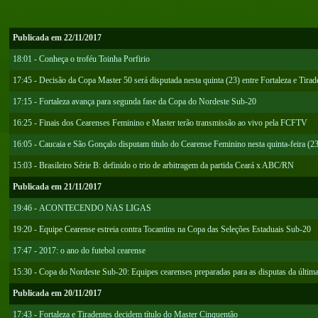
Publicada em 22/11/2017
18:01 - Conheça o troféu Toinha Porfirio
17:45 - Decisão da Copa Master 50 será disputada nesta quinta (23) entre Fortaleza e Tirad
17:15 - Fortaleza avança para segunda fase da Copa do Nordeste Sub-20
16:25 - Finais dos Cearenses Feminino e Master terão transmissão ao vivo pela FCFTV
16:05 - Caucaia e São Gonçalo disputam título do Cearense Feminino nesta quinta-feira (2
15:03 - Brasileiro Série B: definido o trio de arbitragem da partida Ceará x ABC/RN
Publicada em 21/11/2017
19:46 - ACONTECENDO NAS LIGAS
19:20 - Equipe Cearense estreia contra Tocantins na Copa das Seleções Estaduais Sub-20
17:47 - 2017: o ano do futebol cearense
15:30 - Copa do Nordeste Sub-20: Equipes cearenses preparadas para as disputas da últim
Publicada em 20/11/2017
17:43 - Fortaleza e Tiradentes decidem título do Master Cinquentão