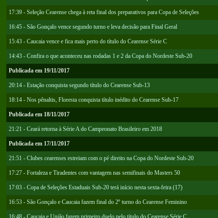
17:39 - Seleção Cearense chega à reta final dos preparativos para Copa de Seleções
16:45 - São Gonçalo vence segundo turno e leva decisão para Final Geral
15:43 - Caucaia vence e fica mais perto do título do Cearense Série C
14:43 - Confira o que aconteceu nas rodadas 1 e 2 da Copa do Nordeste Sub-20
Publicada em 19/11/2017
20:14 - Estação conquista segundo título do Cearense Sub-13
18:14 - Nos pênaltis, Floresta conquista título inédito do Cearense Sub-17
Publicada em 18/11/2017
21:21 - Ceará retorna à Série A do Campeonato Brasileiro em 2018
Publicada em 17/11/2017
21:51 - Clubes cearenses estreiam com o pé direito na Copa do Nordeste Sub-20
17:27 - Fortaleza e Tiradentes com vantagem nas semifinais do Masters 50
17:03 - Copa de Seleções Estaduais Sub-20 terá início nesta sexta-feira (17)
16:53 - São Gonçalo e Caucaia fazem final do 2º turno do Cearense Feminino
16:48 - Caucaia e União fazem primeiro duelo pelo título do Cearense Série C