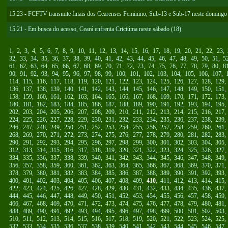
15:23 - FCFTV transmite finais dos Cearenses Feminino, Sub-13 e Sub-17 neste domingo
15:21 - Em busca do acesso, Ceará enfrenta Criciúma neste sábado (18)
1
,
2
,
3
,
4
,
5
,
6
,
7
,
8
,
9
,
10
,
11
,
12
,
13
,
14
,
15
,
16
,
17
,
18
,
19
,
20
,
21
,
22
,
23
,
32
,
33
,
34
,
35
,
36
,
37
,
38
,
39
,
40
,
41
,
42
,
43
,
44
,
45
,
46
,
47
,
48
,
49
,
50
,
51
,
5
61
,
62
,
63
,
64
,
65
,
66
,
67
,
68
,
69
,
70
,
71
,
72
,
73
,
74
,
75
,
76
,
77
,
78
,
79
,
80
,
8
90
,
91
,
92
,
93
,
94
,
95
,
96
,
97
,
98
,
99
,
100
,
101
,
102
,
103
,
104
,
105
,
106
,
107
,
114
,
115
,
116
,
117
,
118
,
119
,
120
,
121
,
122
,
123
,
124
,
125
,
126
,
127
,
128
,
129
136
,
137
,
138
,
139
,
140
,
141
,
142
,
143
,
144
,
145
,
146
,
147
,
148
,
149
,
150
,
151
158
,
159
,
160
,
161
,
162
,
163
,
164
,
165
,
166
,
167
,
168
,
169
,
170
,
171
,
172
,
173
180
,
181
,
182
,
183
,
184
,
185
,
186
,
187
,
188
,
189
,
190
,
191
,
192
,
193
,
194
,
195
202
,
203
,
204
,
205
,
206
,
207
,
208
,
209
,
210
,
211
,
212
,
213
,
214
,
215
,
216
,
217
224
,
225
,
226
,
227
,
228
,
229
,
230
,
231
,
232
,
233
,
234
,
235
,
236
,
237
,
238
,
239
246
,
247
,
248
,
249
,
250
,
251
,
252
,
253
,
254
,
255
,
256
,
257
,
258
,
259
,
260
,
261
268
,
269
,
270
,
271
,
272
,
273
,
274
,
275
,
276
,
277
,
278
,
279
,
280
,
281
,
282
,
283
290
,
291
,
292
,
293
,
294
,
295
,
296
,
297
,
298
,
299
,
300
,
301
,
302
,
303
,
304
,
305
312
,
313
,
314
,
315
,
316
,
317
,
318
,
319
,
320
,
321
,
322
,
323
,
324
,
325
,
326
,
327
334
,
335
,
336
,
337
,
338
,
339
,
340
,
341
,
342
,
343
,
344
,
345
,
346
,
347
,
348
,
349
356
,
357
,
358
,
359
,
360
,
361
,
362
,
363
,
364
,
365
,
366
,
367
,
368
,
369
,
370
,
371
378
,
379
,
380
,
381
,
382
,
383
,
384
,
385
,
386
,
387
,
388
,
389
,
390
,
391
,
392
,
393
400
,
401
,
402
,
403
,
404
,
405
,
406
,
407
,
408
,
409
,
410
,
411
,
412
,
413
,
414
,
415
422
,
423
,
424
,
425
,
426
,
427
,
428
,
429
,
430
,
431
,
432
,
433
,
434
,
435
,
436
,
437
444
,
445
,
446
,
447
,
448
,
449
,
450
,
451
,
452
,
453
,
454
,
455
,
456
,
457
,
458
,
459
466
,
467
,
468
,
469
,
470
,
471
,
472
,
473
,
474
,
475
,
476
,
477
,
478
,
479
,
480
,
481
488
,
489
,
490
,
491
,
492
,
493
,
494
,
495
,
496
,
497
,
498
,
499
,
500
,
501
,
502
,
503
510
,
511
,
512
,
513
,
514
,
515
,
516
,
517
,
518
,
519
,
520
,
521
,
522
,
523
,
524
,
525
532
,
533
,
534
,
535
,
536
,
537
,
538
,
539
,
540
,
541
,
542
,
543
,
544
,
545
,
546
,
547