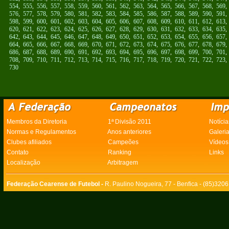
554
,
555
,
556
,
557
,
558
,
559
,
560
,
561
,
562
,
563
,
564
,
565
,
566
,
567
,
568
,
569
576
,
577
,
578
,
579
,
580
,
581
,
582
,
583
,
584
,
585
,
586
,
587
,
588
,
589
,
590
,
591
598
,
599
,
600
,
601
,
602
,
603
,
604
,
605
,
606
,
607
,
608
,
609
,
610
,
611
,
612
,
613
620
,
621
,
622
,
623
,
624
,
625
,
626
,
627
,
628
,
629
,
630
,
631
,
632
,
633
,
634
,
635
642
,
643
,
644
,
645
,
646
,
647
,
648
,
649
,
650
,
651
,
652
,
653
,
654
,
655
,
656
,
657
664
,
665
,
666
,
667
,
668
,
669
,
670
,
671
,
672
,
673
,
674
,
675
,
676
,
677
,
678
,
679
686
,
687
,
688
,
689
,
690
,
691
,
692
,
693
,
694
,
695
,
696
,
697
,
698
,
699
,
700
,
701
708
,
709
,
710
,
711
,
712
,
713
,
714
,
715
,
716
,
717
,
718
,
719
,
720
,
721
,
722
,
723
730
Membros da Diretoria
1ª Divisão 2011
Notícia
Normas e Regulamentos
Anos anteriores
Galeri
Clubes afiliados
Campeões
Vídeos
Contato
Ranking
Links
Localização
Arbitragem
Federação Cearense de Futebol -
R. Paulino Nogueira, 77 - Benfica - (85)320