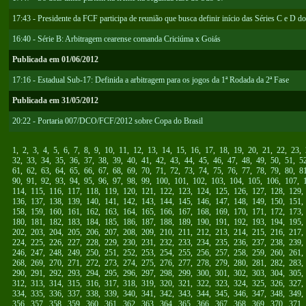
17:43 - Presidente da FCF participa de reunião que busca definir início das Séries C e D do
16:40 - Série B: Arbitragem cearense comanda Criciúma x Goiás
Publicada em 01/06/2012
17:16 - Estadual Sub-17: Definida a arbitragem para os jogos da 1ª Rodada da 2ª Fase
Publicada em 31/05/2012
20:22 - Portaria 007/DCO/FCF/2012 sobre Copa do Brasil
1
,
2
,
3
,
4
,
5
,
6
,
7
,
8
,
9
,
10
,
11
,
12
,
13
,
14
,
15
,
16
,
17
,
18
,
19
,
20
,
21
,
22
,
23
,
32
,
33
,
34
,
35
,
36
,
37
,
38
,
39
,
40
,
41
,
42
,
43
,
44
,
45
,
46
,
47
,
48
,
49
,
50
,
51
,
5
61
,
62
,
63
,
64
,
65
,
66
,
67
,
68
,
69
,
70
,
71
,
72
,
73
,
74
,
75
,
76
,
77
,
78
,
79
,
80
,
8
90
,
91
,
92
,
93
,
94
,
95
,
96
,
97
,
98
,
99
,
100
,
101
,
102
,
103
,
104
,
105
,
106
,
107
,
114
,
115
,
116
,
117
,
118
,
119
,
120
,
121
,
122
,
123
,
124
,
125
,
126
,
127
,
128
,
129
136
,
137
,
138
,
139
,
140
,
141
,
142
,
143
,
144
,
145
,
146
,
147
,
148
,
149
,
150
,
151
158
,
159
,
160
,
161
,
162
,
163
,
164
,
165
,
166
,
167
,
168
,
169
,
170
,
171
,
172
,
173
180
,
181
,
182
,
183
,
184
,
185
,
186
,
187
,
188
,
189
,
190
,
191
,
192
,
193
,
194
,
195
202
,
203
,
204
,
205
,
206
,
207
,
208
,
209
,
210
,
211
,
212
,
213
,
214
,
215
,
216
,
217
224
,
225
,
226
,
227
,
228
,
229
,
230
,
231
,
232
,
233
,
234
,
235
,
236
,
237
,
238
,
239
246
,
247
,
248
,
249
,
250
,
251
,
252
,
253
,
254
,
255
,
256
,
257
,
258
,
259
,
260
,
261
268
,
269
,
270
,
271
,
272
,
273
,
274
,
275
,
276
,
277
,
278
,
279
,
280
,
281
,
282
,
283
290
,
291
,
292
,
293
,
294
,
295
,
296
,
297
,
298
,
299
,
300
,
301
,
302
,
303
,
304
,
305
312
,
313
,
314
,
315
,
316
,
317
,
318
,
319
,
320
,
321
,
322
,
323
,
324
,
325
,
326
,
327
334
,
335
,
336
,
337
,
338
,
339
,
340
,
341
,
342
,
343
,
344
,
345
,
346
,
347
,
348
,
349
356
,
357
,
358
,
359
,
360
,
361
,
362
,
363
,
364
,
365
,
366
,
367
,
368
,
369
,
370
,
371