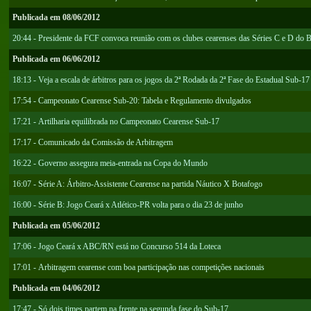
Publicada em 08/06/2012
20:44 - Presidente da FCF convoca reunião com os clubes cearenses das Séries C e D do Br
Publicada em 06/06/2012
18:13 - Veja a escala de árbitros para os jogos da 2ª Rodada da 2ª Fase do Estadual Sub-17
17:54 - Campeonato Cearense Sub-20: Tabela e Regulamento divulgados
17:21 - Artilharia equilibrada no Campeonato Cearense Sub-17
17:17 - Comunicado da Comissão de Arbitragem
16:22 - Governo assegura meia-entrada na Copa do Mundo
16:07 - Série A: Árbitro-Assistente Cearense na partida Náutico X Botafogo
16:00 - Série B: Jogo Ceará x Atlético-PR volta para o dia 23 de junho
Publicada em 05/06/2012
17:06 - Jogo Ceará x ABC/RN está no Concurso 514 da Loteca
17:01 - Arbitragem cearense com boa participação nas competições nacionais
Publicada em 04/06/2012
17:47 - Só dois times partem na frente na segunda fase do Sub-17