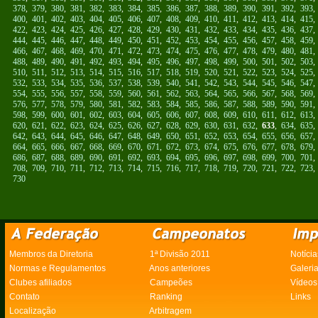
378
,
379
,
380
,
381
,
382
,
383
,
384
,
385
,
386
,
387
,
388
,
389
,
390
,
391
,
392
,
393
400
,
401
,
402
,
403
,
404
,
405
,
406
,
407
,
408
,
409
,
410
,
411
,
412
,
413
,
414
,
415
422
,
423
,
424
,
425
,
426
,
427
,
428
,
429
,
430
,
431
,
432
,
433
,
434
,
435
,
436
,
437
444
,
445
,
446
,
447
,
448
,
449
,
450
,
451
,
452
,
453
,
454
,
455
,
456
,
457
,
458
,
459
466
,
467
,
468
,
469
,
470
,
471
,
472
,
473
,
474
,
475
,
476
,
477
,
478
,
479
,
480
,
481
488
,
489
,
490
,
491
,
492
,
493
,
494
,
495
,
496
,
497
,
498
,
499
,
500
,
501
,
502
,
503
510
,
511
,
512
,
513
,
514
,
515
,
516
,
517
,
518
,
519
,
520
,
521
,
522
,
523
,
524
,
525
532
,
533
,
534
,
535
,
536
,
537
,
538
,
539
,
540
,
541
,
542
,
543
,
544
,
545
,
546
,
547
554
,
555
,
556
,
557
,
558
,
559
,
560
,
561
,
562
,
563
,
564
,
565
,
566
,
567
,
568
,
569
576
,
577
,
578
,
579
,
580
,
581
,
582
,
583
,
584
,
585
,
586
,
587
,
588
,
589
,
590
,
591
598
,
599
,
600
,
601
,
602
,
603
,
604
,
605
,
606
,
607
,
608
,
609
,
610
,
611
,
612
,
613
620
,
621
,
622
,
623
,
624
,
625
,
626
,
627
,
628
,
629
,
630
,
631
,
632
,
633
,
634
,
635
642
,
643
,
644
,
645
,
646
,
647
,
648
,
649
,
650
,
651
,
652
,
653
,
654
,
655
,
656
,
657
664
,
665
,
666
,
667
,
668
,
669
,
670
,
671
,
672
,
673
,
674
,
675
,
676
,
677
,
678
,
679
686
,
687
,
688
,
689
,
690
,
691
,
692
,
693
,
694
,
695
,
696
,
697
,
698
,
699
,
700
,
701
708
,
709
,
710
,
711
,
712
,
713
,
714
,
715
,
716
,
717
,
718
,
719
,
720
,
721
,
722
,
723
730
Membros da Diretoria
1ª Divisão 2011
Notícia
Normas e Regulamentos
Anos anteriores
Galeri
Clubes afiliados
Campeões
Vídeos
Contato
Ranking
Links
Localização
Arbitragem