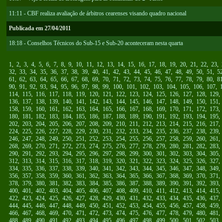
11:11 - CBF realiza avaliação de árbitros cearenses visando quadro nacional
Publicada em 27/04/2011
18:18 - Conselhos Técnicos do Sub-15 e Sub-20 aconteceram nesta quarta
1
,
2
,
3
,
4
,
5
,
6
,
7
,
8
,
9
,
10
,
11
,
12
,
13
,
14
,
15
,
16
,
17
,
18
,
19
,
20
,
21
,
22
,
23
,
32
,
33
,
34
,
35
,
36
,
37
,
38
,
39
,
40
,
41
,
42
,
43
,
44
,
45
,
46
,
47
,
48
,
49
,
50
,
51
,
5
61
,
62
,
63
,
64
,
65
,
66
,
67
,
68
,
69
,
70
,
71
,
72
,
73
,
74
,
75
,
76
,
77
,
78
,
79
,
80
,
8
90
,
91
,
92
,
93
,
94
,
95
,
96
,
97
,
98
,
99
,
100
,
101
,
102
,
103
,
104
,
105
,
106
,
107
,
114
,
115
,
116
,
117
,
118
,
119
,
120
,
121
,
122
,
123
,
124
,
125
,
126
,
127
,
128
,
129
136
,
137
,
138
,
139
,
140
,
141
,
142
,
143
,
144
,
145
,
146
,
147
,
148
,
149
,
150
,
151
158
,
159
,
160
,
161
,
162
,
163
,
164
,
165
,
166
,
167
,
168
,
169
,
170
,
171
,
172
,
173
180
,
181
,
182
,
183
,
184
,
185
,
186
,
187
,
188
,
189
,
190
,
191
,
192
,
193
,
194
,
195
202
,
203
,
204
,
205
,
206
,
207
,
208
,
209
,
210
,
211
,
212
,
213
,
214
,
215
,
216
,
217
224
,
225
,
226
,
227
,
228
,
229
,
230
,
231
,
232
,
233
,
234
,
235
,
236
,
237
,
238
,
239
246
,
247
,
248
,
249
,
250
,
251
,
252
,
253
,
254
,
255
,
256
,
257
,
258
,
259
,
260
,
261
268
,
269
,
270
,
271
,
272
,
273
,
274
,
275
,
276
,
277
,
278
,
279
,
280
,
281
,
282
,
283
290
,
291
,
292
,
293
,
294
,
295
,
296
,
297
,
298
,
299
,
300
,
301
,
302
,
303
,
304
,
305
312
,
313
,
314
,
315
,
316
,
317
,
318
,
319
,
320
,
321
,
322
,
323
,
324
,
325
,
326
,
327
334
,
335
,
336
,
337
,
338
,
339
,
340
,
341
,
342
,
343
,
344
,
345
,
346
,
347
,
348
,
349
356
,
357
,
358
,
359
,
360
,
361
,
362
,
363
,
364
,
365
,
366
,
367
,
368
,
369
,
370
,
371
378
,
379
,
380
,
381
,
382
,
383
,
384
,
385
,
386
,
387
,
388
,
389
,
390
,
391
,
392
,
393
400
,
401
,
402
,
403
,
404
,
405
,
406
,
407
,
408
,
409
,
410
,
411
,
412
,
413
,
414
,
415
422
,
423
,
424
,
425
,
426
,
427
,
428
,
429
,
430
,
431
,
432
,
433
,
434
,
435
,
436
,
437
444
,
445
,
446
,
447
,
448
,
449
,
450
,
451
,
452
,
453
,
454
,
455
,
456
,
457
,
458
,
459
466
,
467
,
468
,
469
,
470
,
471
,
472
,
473
,
474
,
475
,
476
,
477
,
478
,
479
,
480
,
481
488
,
489
,
490
,
491
,
492
,
493
,
494
,
495
,
496
,
497
,
498
,
499
,
500
,
501
,
502
,
503