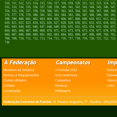
510
,
511
,
512
,
513
,
514
,
515
,
516
,
517
,
518
,
519
,
520
,
521
,
522
,
523
,
524
,
525
532
,
533
,
534
,
535
,
536
,
537
,
538
,
539
,
540
,
541
,
542
,
543
,
544
,
545
,
546
,
547
554
,
555
,
556
,
557
,
558
,
559
,
560
,
561
,
562
,
563
,
564
,
565
,
566
,
567
,
568
,
569
576
,
577
,
578
,
579
,
580
,
581
,
582
,
583
,
584
,
585
,
586
,
587
,
588
,
589
,
590
,
591
598
,
599
,
600
,
601
,
602
,
603
,
604
,
605
,
606
,
607
,
608
,
609
,
610
,
611
,
612
,
613
620
,
621
,
622
,
623
,
624
,
625
,
626
,
627
,
628
,
629
,
630
,
631
,
632
,
633
,
634
,
635
642
,
643
,
644
,
645
,
646
,
647
,
648
,
649
,
650
,
651
,
652
,
653
,
654
,
655
,
656
,
657
664
,
665
,
666
,
667
,
668
,
669
,
670
,
671
,
672
,
673
,
674
,
675
,
676
,
677
,
678
,
679
686
,
687
,
688
,
689
,
690
,
691
,
692
,
693
,
694
,
695
,
696
,
697
,
698
,
699
,
700
,
701
708
,
709
,
710
,
711
,
712
,
713
,
714
,
715
,
716
,
717
,
718
,
719
,
720
,
721
,
722
,
723
730
Membros da Diretoria
1ª Divisão 2011
Notícia
Normas e Regulamentos
Anos anteriores
Galeri
Clubes afiliados
Campeões
Vídeos
Contato
Ranking
Links
Localização
Arbitragem
Federação Cearense de Futebol -
R. Paulino Nogueira, 77 - Benfica - (85)320