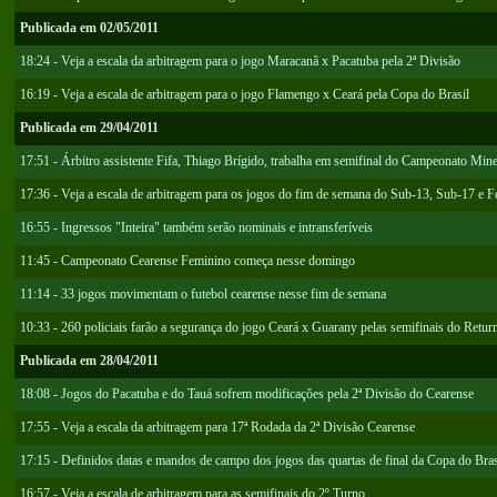
Publicada em 02/05/2011
18:24 - Veja a escala da arbitragem para o jogo Maracanã x Pacatuba pela 2ª Divisão
16:19 - Veja a escala de arbitragem para o jogo Flamengo x Ceará pela Copa do Brasil
Publicada em 29/04/2011
17:51 - Árbitro assistente Fifa, Thiago Brígido, trabalha em semifinal do Campeonato Mine
17:36 - Veja a escala de arbitragem para os jogos do fim de semana do Sub-13, Sub-17 e 
16:55 - Ingressos "Inteira" também serão nominais e intransferíveis
11:45 - Campeonato Cearense Feminino começa nesse domingo
11:14 - 33 jogos movimentam o futebol cearense nesse fim de semana
10:33 - 260 policiais farão a segurança do jogo Ceará x Guarany pelas semifinais do Retur
Publicada em 28/04/2011
18:08 - Jogos do Pacatuba e do Tauá sofrem modificações pela 2ª Divisão do Cearense
17:55 - Veja a escala da arbitragem para 17ª Rodada da 2ª Divisão Cearense
17:15 - Definidos datas e mandos de campo dos jogos das quartas de final da Copa do Bras
16:57 - Veja a escala de arbitragem para as semifinais do 2º Turno