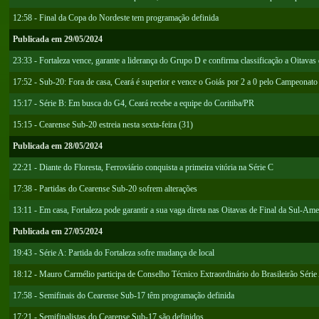
12:58 - Final da Copa do Nordeste tem programação definida
Publicada em 29/05/2024
23:33 - Fortaleza vence, garante a liderança do Grupo D e confirma classificação a Oitava
17:52 - Sub-20: Fora de casa, Ceará é superior e vence o Goiás por 2 a 0 pelo Campeonato 
15:17 - Série B: Em busca do G4, Ceará recebe a equipe do Coritiba/PR
15:15 - Cearense Sub-20 estreia nesta sexta-feira (31)
Publicada em 28/05/2024
22:21 - Diante do Floresta, Ferroviário conquista a primeira vitória na Série C
17:38 - Partidas do Cearense Sub-20 sofrem alterações
13:11 - Em casa, Fortaleza pode garantir a sua vaga direta nas Oitavas de Final da Sul-Ame
Publicada em 27/05/2024
19:43 - Série A: Partida do Fortaleza sofre mudança de local
18:12 - Mauro Carmélio participa de Conselho Técnico Extraordinário do Brasileirão Série
17:58 - Semifinais do Cearense Sub-17 têm programação definida
17:21 - Semifinalistas do Cearense Sub-17 são definidos