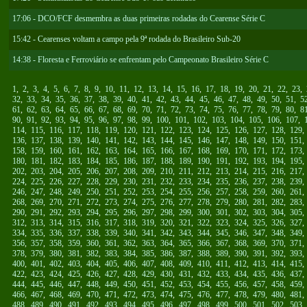
17:06 - DCO/FCF desmembra as duas primeiras rodadas do Cearense Série C
15:42 - Cearenses voltam a campo pela 9ª rodada do Brasileiro Sub-20
14:38 - Floresta e Ferroviário se enfrentam pelo Campeonato Brasileiro Série C
1
,
2
,
3
,
4
,
5
,
6
,
7
,
8
,
9
,
10
,
11
,
12
,
13
,
14
,
15
,
16
,
17
,
18
,
19
,
20
,
21
,
22
,
23
,
32
,
33
,
34
,
35
,
36
,
37
,
38
,
39
,
40
,
41
,
42
,
43
,
44
,
45
,
46
,
47
,
48
,
49
,
50
,
51
,
5
61
,
62
,
63
,
64
,
65
,
66
,
67
,
68
,
69
,
70
,
71
,
72
,
73
,
74
,
75
,
76
,
77
,
78
,
79
,
80
,
8
90
,
91
,
92
,
93
,
94
,
95
,
96
,
97
,
98
,
99
,
100
,
101
,
102
,
103
,
104
,
105
,
106
,
107
,
114
,
115
,
116
,
117
,
118
,
119
,
120
,
121
,
122
,
123
,
124
,
125
,
126
,
127
,
128
,
129
136
,
137
,
138
,
139
,
140
,
141
,
142
,
143
,
144
,
145
,
146
,
147
,
148
,
149
,
150
,
151
158
,
159
,
160
,
161
,
162
,
163
,
164
,
165
,
166
,
167
,
168
,
169
,
170
,
171
,
172
,
173
180
,
181
,
182
,
183
,
184
,
185
,
186
,
187
,
188
,
189
,
190
,
191
,
192
,
193
,
194
,
195
202
,
203
,
204
,
205
,
206
,
207
,
208
,
209
,
210
,
211
,
212
,
213
,
214
,
215
,
216
,
217
224
,
225
,
226
,
227
,
228
,
229
,
230
,
231
,
232
,
233
,
234
,
235
,
236
,
237
,
238
,
239
246
,
247
,
248
,
249
,
250
,
251
,
252
,
253
,
254
,
255
,
256
,
257
,
258
,
259
,
260
,
261
268
,
269
,
270
,
271
,
272
,
273
,
274
,
275
,
276
,
277
,
278
,
279
,
280
,
281
,
282
,
283
290
,
291
,
292
,
293
,
294
,
295
,
296
,
297
,
298
,
299
,
300
,
301
,
302
,
303
,
304
,
305
312
,
313
,
314
,
315
,
316
,
317
,
318
,
319
,
320
,
321
,
322
,
323
,
324
,
325
,
326
,
327
334
,
335
,
336
,
337
,
338
,
339
,
340
,
341
,
342
,
343
,
344
,
345
,
346
,
347
,
348
,
349
356
,
357
,
358
,
359
,
360
,
361
,
362
,
363
,
364
,
365
,
366
,
367
,
368
,
369
,
370
,
371
378
,
379
,
380
,
381
,
382
,
383
,
384
,
385
,
386
,
387
,
388
,
389
,
390
,
391
,
392
,
393
400
,
401
,
402
,
403
,
404
,
405
,
406
,
407
,
408
,
409
,
410
,
411
,
412
,
413
,
414
,
415
422
,
423
,
424
,
425
,
426
,
427
,
428
,
429
,
430
,
431
,
432
,
433
,
434
,
435
,
436
,
437
444
,
445
,
446
,
447
,
448
,
449
,
450
,
451
,
452
,
453
,
454
,
455
,
456
,
457
,
458
,
459
466
,
467
,
468
,
469
,
470
,
471
,
472
,
473
,
474
,
475
,
476
,
477
,
478
,
479
,
480
,
481
488
,
489
,
490
,
491
,
492
,
493
,
494
,
495
,
496
,
497
,
498
,
499
,
500
,
501
,
502
,
503