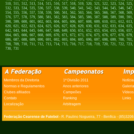
510
,
511
,
512
,
513
,
514
,
515
,
516
,
517
,
518
,
519
,
520
,
521
,
522
,
523
,
524
,
525
532
,
533
,
534
,
535
,
536
,
537
,
538
,
539
,
540
,
541
,
542
,
543
,
544
,
545
,
546
,
547
554
,
555
,
556
,
557
,
558
,
559
,
560
,
561
,
562
,
563
,
564
,
565
,
566
,
567
,
568
,
569
576
,
577
,
578
,
579
,
580
,
581
,
582
,
583
,
584
,
585
,
586
,
587
,
588
,
589
,
590
,
591
598
,
599
,
600
,
601
,
602
,
603
,
604
,
605
,
606
,
607
,
608
,
609
,
610
,
611
,
612
,
613
620
,
621
,
622
,
623
,
624
,
625
,
626
,
627
,
628
,
629
,
630
,
631
,
632
,
633
,
634
,
635
642
,
643
,
644
,
645
,
646
,
647
,
648
,
649
,
650
,
651
,
652
,
653
,
654
,
655
,
656
,
657
664
,
665
,
666
,
667
,
668
,
669
,
670
,
671
,
672
,
673
,
674
,
675
,
676
,
677
,
678
,
679
686
,
687
,
688
,
689
,
690
,
691
,
692
,
693
,
694
,
695
,
696
,
697
,
698
,
699
,
700
,
701
708
,
709
,
710
,
711
,
712
,
713
,
714
,
715
,
716
,
717
,
718
,
719
,
720
,
721
,
722
,
723
730
,
731
Membros da Diretoria
1ª Divisão 2011
Notícia
Normas e Regulamentos
Anos anteriores
Galeri
Clubes afiliados
Campeões
Vídeos
Contato
Ranking
Links
Localização
Arbitragem
Federação Cearense de Futebol -
R. Paulino Nogueira, 77 - Benfica - (85)320