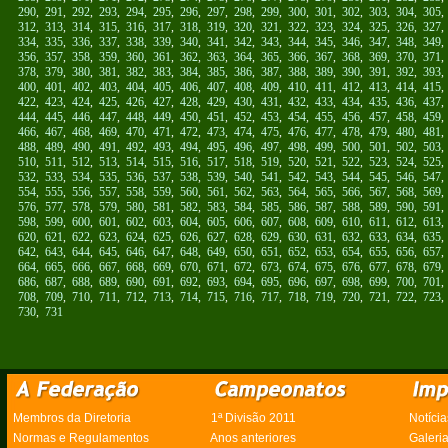
290
,
291
,
292
,
293
,
294
,
295
,
296
,
297
,
298
,
299
,
300
,
301
,
302
,
303
,
304
,
305
312
,
313
,
314
,
315
,
316
,
317
,
318
,
319
,
320
,
321
,
322
,
323
,
324
,
325
,
326
,
327
334
,
335
,
336
,
337
,
338
,
339
,
340
,
341
,
342
,
343
,
344
,
345
,
346
,
347
,
348
,
349
356
,
357
,
358
,
359
,
360
,
361
,
362
,
363
,
364
,
365
,
366
,
367
,
368
,
369
,
370
,
371
378
,
379
,
380
,
381
,
382
,
383
,
384
,
385
,
386
,
387
,
388
,
389
,
390
,
391
,
392
,
393
400
,
401
,
402
,
403
,
404
,
405
,
406
,
407
,
408
,
409
,
410
,
411
,
412
,
413
,
414
,
415
422
,
423
,
424
,
425
,
426
,
427
,
428
,
429
,
430
,
431
,
432
,
433
,
434
,
435
,
436
,
437
444
,
445
,
446
,
447
,
448
,
449
,
450
,
451
,
452
,
453
,
454
,
455
,
456
,
457
,
458
,
459
466
,
467
,
468
,
469
,
470
,
471
,
472
,
473
,
474
,
475
,
476
,
477
,
478
,
479
,
480
,
481
488
,
489
,
490
,
491
,
492
,
493
,
494
,
495
,
496
,
497
,
498
,
499
,
500
,
501
,
502
,
503
510
,
511
,
512
,
513
,
514
,
515
,
516
,
517
,
518
,
519
,
520
,
521
,
522
,
523
,
524
,
525
532
,
533
,
534
,
535
,
536
,
537
,
538
,
539
,
540
,
541
,
542
,
543
,
544
,
545
,
546
,
547
554
,
555
,
556
,
557
,
558
,
559
,
560
,
561
,
562
,
563
,
564
,
565
,
566
,
567
,
568
,
569
576
,
577
,
578
,
579
,
580
,
581
,
582
,
583
,
584
,
585
,
586
,
587
,
588
,
589
,
590
,
591
598
,
599
,
600
,
601
,
602
,
603
,
604
,
605
,
606
,
607
,
608
,
609
,
610
,
611
,
612
,
613
620
,
621
,
622
,
623
,
624
,
625
,
626
,
627
,
628
,
629
,
630
,
631
,
632
,
633
,
634
,
635
642
,
643
,
644
,
645
,
646
,
647
,
648
,
649
,
650
,
651
,
652
,
653
,
654
,
655
,
656
,
657
664
,
665
,
666
,
667
,
668
,
669
,
670
,
671
,
672
,
673
,
674
,
675
,
676
,
677
,
678
,
679
686
,
687
,
688
,
689
,
690
,
691
,
692
,
693
,
694
,
695
,
696
,
697
,
698
,
699
,
700
,
701
708
,
709
,
710
,
711
,
712
,
713
,
714
,
715
,
716
,
717
,
718
,
719
,
720
,
721
,
722
,
723
730
,
731
Membros da Diretoria
1ª Divisão 2011
Notícia
Normas e Regulamentos
Anos anteriores
Galeri