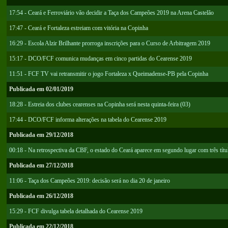
17:54 - Ceará e Ferroviário vão decidir a Taça dos Campeões 2019 na Arena Castelão
17:47 - Ceará e Fortaleza estreiam com vitória na Copinha
16:29 - Escola Alzir Brilhante prorroga inscrições para o Curso de Arbitragem 2019
15:17 - DCO/FCF comunica mudanças em cinco partidas do Cearense 2019
11:51 - FCF TV vai retransmitir o jogo Fortaleza x Queimadense-PB pela Copinha
Publicada em 02/01/2019
18:28 - Estreia dos clubes cearenses na Copinha será nesta quinta-feira (03)
17:44 - DCO/FCF informa alterações na tabela do Cearense 2019
Publicada em 29/12/2018
00:18 - Na retrospectiva da CBF, o estado do Ceará aparece em segundo lugar com três títu
Publicada em 27/12/2018
11:06 - Taça dos Campeões 2019: decisão será no dia 20 de janeiro
Publicada em 26/12/2018
15:29 - FCF divulga tabela detalhada do Cearense 2019
Publicada em 22/12/2018