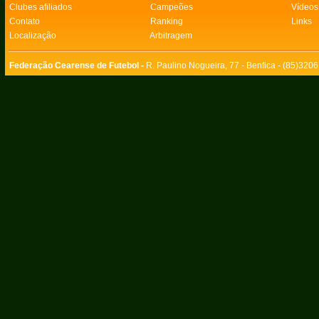
Clubes afiliados
Campeões
Vídeos
Contato
Ranking
Links
Localização
Arbitragem
Federação Cearense de Futebol -
R. Paulino Nogueira, 77 - Benfica - (85)320