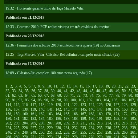
19:32 - Horizonte garante título da Taça Marcelo Vilar
Publicada em 21/12/2018
15:33 - Cearense 2019: FCF realiza vistoria em três estádios do interior
Publicada em 20/12/2018
12:36 - Formatura dos árbitros 2018 aconteceu nesta quarta (19) no Amuarama
12:25 - Taça Marcelo Vilar: Clássico-Rei definirá o campeão neste sábado (22)
Publicada em 17/12/2018
18:09 - Clássico-Rei completa 100 anos nesta segunda (17)
1
,
2
,
3
,
4
,
5
,
6
,
7
,
8
,
9
,
10
,
11
,
12
,
13
,
14
,
15
,
16
,
17
,
18
,
19
,
20
,
21
,
22
,
23
,
32
,
33
,
34
,
35
,
36
,
37
,
38
,
39
,
40
,
41
,
42
,
43
,
44
,
45
,
46
,
47
,
48
,
49
,
50
,
51
,
5
61
,
62
,
63
,
64
,
65
,
66
,
67
,
68
,
69
,
70
,
71
,
72
,
73
,
74
,
75
,
76
,
77
,
78
,
79
,
80
,
8
90
,
91
,
92
,
93
,
94
,
95
,
96
,
97
,
98
,
99
,
100
,
101
,
102
,
103
,
104
,
105
,
106
,
107
,
114
,
115
,
116
,
117
,
118
,
119
,
120
,
121
,
122
,
123
,
124
,
125
,
126
,
127
,
128
,
129
136
,
137
,
138
,
139
,
140
,
141
,
142
,
143
,
144
,
145
,
146
,
147
,
148
,
149
,
150
,
151
158
,
159
,
160
,
161
,
162
,
163
,
164
,
165
,
166
,
167
,
168
,
169
,
170
,
171
,
172
,
173
180
,
181
,
182
,
183
,
184
,
185
,
186
,
187
,
188
,
189
,
190
,
191
,
192
,
193
,
194
,
195
202
,
203
,
204
,
205
,
206
,
207
,
208
,
209
,
210
,
211
,
212
,
213
,
214
,
215
,
216
,
217
224
,
225
,
226
,
227
,
228
,
229
,
230
,
231
,
232
,
233
,
234
,
235
,
236
,
237
,
238
,
239
246
,
247
,
248
,
249
,
250
,
251
,
252
,
253
,
254
,
255
,
256
,
257
,
258
,
259
,
260
,
261
268
,
269
,
270
,
271
,
272
,
273
,
274
,
275
,
276
,
277
,
278
,
279
,
280
,
281
,
282
,
283