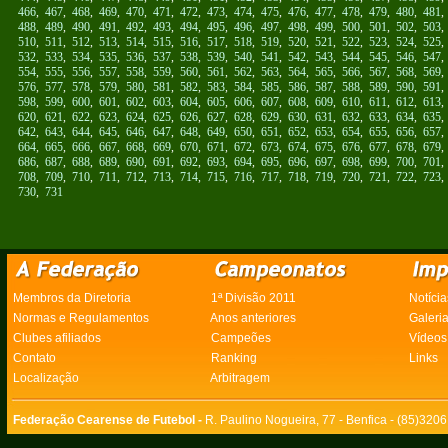
466
,
467
,
468
,
469
,
470
,
471
,
472
,
473
,
474
,
475
,
476
,
477
,
478
,
479
,
480
,
481
488
,
489
,
490
,
491
,
492
,
493
,
494
,
495
,
496
,
497
,
498
,
499
,
500
,
501
,
502
,
503
510
,
511
,
512
,
513
,
514
,
515
,
516
,
517
,
518
,
519
,
520
,
521
,
522
,
523
,
524
,
525
532
,
533
,
534
,
535
,
536
,
537
,
538
,
539
,
540
,
541
,
542
,
543
,
544
,
545
,
546
,
547
554
,
555
,
556
,
557
,
558
,
559
,
560
,
561
,
562
,
563
,
564
,
565
,
566
,
567
,
568
,
569
576
,
577
,
578
,
579
,
580
,
581
,
582
,
583
,
584
,
585
,
586
,
587
,
588
,
589
,
590
,
591
598
,
599
,
600
,
601
,
602
,
603
,
604
,
605
,
606
,
607
,
608
,
609
,
610
,
611
,
612
,
613
620
,
621
,
622
,
623
,
624
,
625
,
626
,
627
,
628
,
629
,
630
,
631
,
632
,
633
,
634
,
635
642
,
643
,
644
,
645
,
646
,
647
,
648
,
649
,
650
,
651
,
652
,
653
,
654
,
655
,
656
,
657
664
,
665
,
666
,
667
,
668
,
669
,
670
,
671
,
672
,
673
,
674
,
675
,
676
,
677
,
678
,
679
686
,
687
,
688
,
689
,
690
,
691
,
692
,
693
,
694
,
695
,
696
,
697
,
698
,
699
,
700
,
701
708
,
709
,
710
,
711
,
712
,
713
,
714
,
715
,
716
,
717
,
718
,
719
,
720
,
721
,
722
,
723
730
,
731
Membros da Diretoria
1ª Divisão 2011
Notícia
Normas e Regulamentos
Anos anteriores
Galeri
Clubes afiliados
Campeões
Vídeos
Contato
Ranking
Links
Localização
Arbitragem
Federação Cearense de Futebol -
R. Paulino Nogueira, 77 - Benfica - (85)320