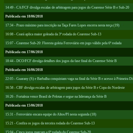
14:49 - CA/FCF divulga escalas de arbitragem para jogos do Cearense Série B e Sub-20
Publicada em 18/06/2018
17:34 - Prazo máximo para inscrição na Taça Fares Lopes encerra nesta terça (19)
16:08 - Ceará aplica maior goleada da 3ª rodada do Cearense Sub-13
15:07 - Cearense Sub-20: Floresta goleia Ferroviário em jogo válido pela 6ª rodada
Publicada em 17/06/2018
18:44 - DCO/FCF divulga detalhes dos jogos da fase final do Cearense Série B
Publicada em 16/06/2018
22:05 - Guarany (S) e Barbalha conquistam vaga na final da Série B e acesso à Primeira D
16:58 - CBF divulga escalas de arbitragem para jogos da Série B e Copa do Nordeste
16:26 - Fortaleza vence Brasil de Pelotas e segue na liderança da Série B
Publicada em 15/06/2018
15:31 - Ferroviário encara equipe do Altos/PI nesta segunda (18)
15:21 - Confira os jogos da terceira rodada do Cearense Sub-13
15:04 - Cinco jogos marcam a 6ª rodada do Cearense Sub-20