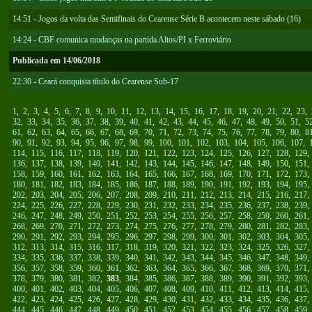
14:51 - Jogos da volta das Semifinais do Cearense Série B acontecem neste sábado (16)
14:24 - CBF comunica mudanças na partida Altos/PI x Ferroviário
Publicada em 14/06/2018
22:30 - Ceará conquista título do Cearense Sub-17
1
,
2
,
3
,
4
,
5
,
6
,
7
,
8
,
9
,
10
,
11
,
12
,
13
,
14
,
15
,
16
,
17
,
18
,
19
,
20
,
21
,
22
,
23
,
32
,
33
,
34
,
35
,
36
,
37
,
38
,
39
,
40
,
41
,
42
,
43
,
44
,
45
,
46
,
47
,
48
,
49
,
50
,
51
,
5
61
,
62
,
63
,
64
,
65
,
66
,
67
,
68
,
69
,
70
,
71
,
72
,
73
,
74
,
75
,
76
,
77
,
78
,
79
,
80
,
8
90
,
91
,
92
,
93
,
94
,
95
,
96
,
97
,
98
,
99
,
100
,
101
,
102
,
103
,
104
,
105
,
106
,
107
,
114
,
115
,
116
,
117
,
118
,
119
,
120
,
121
,
122
,
123
,
124
,
125
,
126
,
127
,
128
,
129
136
,
137
,
138
,
139
,
140
,
141
,
142
,
143
,
144
,
145
,
146
,
147
,
148
,
149
,
150
,
151
158
,
159
,
160
,
161
,
162
,
163
,
164
,
165
,
166
,
167
,
168
,
169
,
170
,
171
,
172
,
173
180
,
181
,
182
,
183
,
184
,
185
,
186
,
187
,
188
,
189
,
190
,
191
,
192
,
193
,
194
,
195
202
,
203
,
204
,
205
,
206
,
207
,
208
,
209
,
210
,
211
,
212
,
213
,
214
,
215
,
216
,
217
224
,
225
,
226
,
227
,
228
,
229
,
230
,
231
,
232
,
233
,
234
,
235
,
236
,
237
,
238
,
239
246
,
247
,
248
,
249
,
250
,
251
,
252
,
253
,
254
,
255
,
256
,
257
,
258
,
259
,
260
,
261
268
,
269
,
270
,
271
,
272
,
273
,
274
,
275
,
276
,
277
,
278
,
279
,
280
,
281
,
282
,
283
290
,
291
,
292
,
293
,
294
,
295
,
296
,
297
,
298
,
299
,
300
,
301
,
302
,
303
,
304
,
305
312
,
313
,
314
,
315
,
316
,
317
,
318
,
319
,
320
,
321
,
322
,
323
,
324
,
325
,
326
,
327
334
,
335
,
336
,
337
,
338
,
339
,
340
,
341
,
342
,
343
,
344
,
345
,
346
,
347
,
348
,
349
356
,
357
,
358
,
359
,
360
,
361
,
362
,
363
,
364
,
365
,
366
,
367
,
368
,
369
,
370
,
371
378
,
379
,
380
,
381
,
382
,
383
,
384
,
385
,
386
,
387
,
388
,
389
,
390
,
391
,
392
,
393
400
,
401
,
402
,
403
,
404
,
405
,
406
,
407
,
408
,
409
,
410
,
411
,
412
,
413
,
414
,
415
422
,
423
,
424
,
425
,
426
,
427
,
428
,
429
,
430
,
431
,
432
,
433
,
434
,
435
,
436
,
437
444
,
445
,
446
,
447
,
448
,
449
,
450
,
451
,
452
,
453
,
454
,
455
,
456
,
457
,
458
,
459