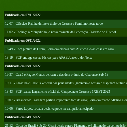
Publicada em 07/11/2022
12:07 - Clássico-Rainha define o título do Cearense Feminino nesta tarde
11:02 - Conheça o Manjadinho, o novo mascote da Federação Cearense de Futebol
Publicada em 06/11/2022
18:49 - Com pintura de Otero, Fortaleza empata com Atlético Goianiense em casa
18:19 - FCF entrega cestas básicas para APAE Juazeiro do Norte
Publicada em 05/11/2022
19:37 - Ceará e Pague Menos vencem e decidem o título do Cearense Sub-13
19:11 - Pacatuba e Crateús vencem nas penalidades, garantem o acesso e disputam o título 
18:43 - FCF realiza lançamento oficial do Campeonato Cearense 1XBET 2023
10:07 - Brasileirão: Ceará tem partida importante fora de casa; Fortaleza recebe Atlético G
10:06 - Fares Lopes: rodada decisiva pode ter campeão antecipado
Publicada em 04/11/2022
21:52 - Copa do Brasil Sub-20: Ceará perde para o Flamengo e é eliminado da competição