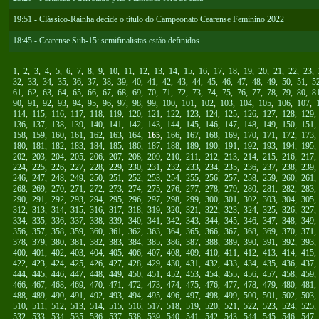
19:51 - Clássico-Rainha decide o título do Campeonato Cearense Feminino 2022
18:45 - Cearense Sub-15: semifinalistas estão definidos
1
,
2
,
3
,
4
,
5
,
6
,
7
,
8
,
9
,
10
,
11
,
12
,
13
,
14
,
15
,
16
,
17
,
18
,
19
,
20
,
21
,
22
,
23
,
32
,
33
,
34
,
35
,
36
,
37
,
38
,
39
,
40
,
41
,
42
,
43
,
44
,
45
,
46
,
47
,
48
,
49
,
50
,
51
,
5
61
,
62
,
63
,
64
,
65
,
66
,
67
,
68
,
69
,
70
,
71
,
72
,
73
,
74
,
75
,
76
,
77
,
78
,
79
,
80
,
8
90
,
91
,
92
,
93
,
94
,
95
,
96
,
97
,
98
,
99
,
100
,
101
,
102
,
103
,
104
,
105
,
106
,
107
,
114
,
115
,
116
,
117
,
118
,
119
,
120
,
121
,
122
,
123
,
124
,
125
,
126
,
127
,
128
,
129
136
,
137
,
138
,
139
,
140
,
141
,
142
,
143
,
144
,
145
,
146
,
147
,
148
,
149
,
150
,
151
158
,
159
,
160
,
161
,
162
,
163
,
164
,
165
,
166
,
167
,
168
,
169
,
170
,
171
,
172
,
173
180
,
181
,
182
,
183
,
184
,
185
,
186
,
187
,
188
,
189
,
190
,
191
,
192
,
193
,
194
,
195
202
,
203
,
204
,
205
,
206
,
207
,
208
,
209
,
210
,
211
,
212
,
213
,
214
,
215
,
216
,
217
224
,
225
,
226
,
227
,
228
,
229
,
230
,
231
,
232
,
233
,
234
,
235
,
236
,
237
,
238
,
239
246
,
247
,
248
,
249
,
250
,
251
,
252
,
253
,
254
,
255
,
256
,
257
,
258
,
259
,
260
,
261
268
,
269
,
270
,
271
,
272
,
273
,
274
,
275
,
276
,
277
,
278
,
279
,
280
,
281
,
282
,
283
290
,
291
,
292
,
293
,
294
,
295
,
296
,
297
,
298
,
299
,
300
,
301
,
302
,
303
,
304
,
305
312
,
313
,
314
,
315
,
316
,
317
,
318
,
319
,
320
,
321
,
322
,
323
,
324
,
325
,
326
,
327
334
,
335
,
336
,
337
,
338
,
339
,
340
,
341
,
342
,
343
,
344
,
345
,
346
,
347
,
348
,
349
356
,
357
,
358
,
359
,
360
,
361
,
362
,
363
,
364
,
365
,
366
,
367
,
368
,
369
,
370
,
371
378
,
379
,
380
,
381
,
382
,
383
,
384
,
385
,
386
,
387
,
388
,
389
,
390
,
391
,
392
,
393
400
,
401
,
402
,
403
,
404
,
405
,
406
,
407
,
408
,
409
,
410
,
411
,
412
,
413
,
414
,
415
422
,
423
,
424
,
425
,
426
,
427
,
428
,
429
,
430
,
431
,
432
,
433
,
434
,
435
,
436
,
437
444
,
445
,
446
,
447
,
448
,
449
,
450
,
451
,
452
,
453
,
454
,
455
,
456
,
457
,
458
,
459
466
,
467
,
468
,
469
,
470
,
471
,
472
,
473
,
474
,
475
,
476
,
477
,
478
,
479
,
480
,
481
488
,
489
,
490
,
491
,
492
,
493
,
494
,
495
,
496
,
497
,
498
,
499
,
500
,
501
,
502
,
503
510
,
511
,
512
,
513
,
514
,
515
,
516
,
517
,
518
,
519
,
520
,
521
,
522
,
523
,
524
,
525
532
,
533
,
534
,
535
,
536
,
537
,
538
,
539
,
540
,
541
,
542
,
543
,
544
,
545
,
546
,
547