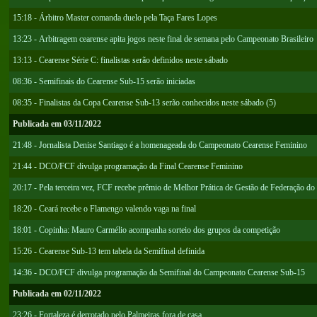
15:18 - Árbitro Master comanda duelo pela Taça Fares Lopes
13:23 - Arbitragem cearense apita jogos neste final de semana pelo Campeonato Brasileiro
13:13 - Cearense Série C: finalistas serão definidos neste sábado
08:36 - Semifinais do Cearense Sub-15 serão iniciadas
08:35 - Finalistas da Copa Cearense Sub-13 serão conhecidos neste sábado (5)
Publicada em 03/11/2022
21:48 - Jornalista Denise Santiago é a homenageada do Campeonato Cearense Feminino
21:44 - DCO/FCF divulga programação da Final Cearense Feminino
20:17 - Pela terceira vez, FCF recebe prêmio de Melhor Prática de Gestão de Federação do
18:20 - Ceará recebe o Flamengo valendo vaga na final
18:01 - Copinha: Mauro Carmélio acompanha sorteio dos grupos da competição
15:26 - Cearense Sub-13 tem tabela da Semifinal definida
14:36 - DCO/FCF divulga programação da Semifinal do Campeonato Cearense Sub-15
Publicada em 02/11/2022
23:26 - Fortaleza é derrotado pelo Palmeiras fora de casa