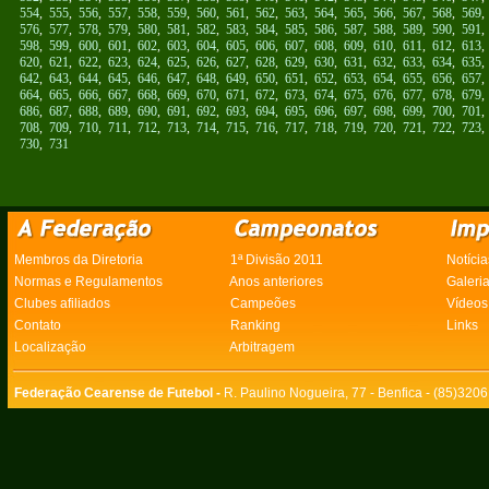
554
,
555
,
556
,
557
,
558
,
559
,
560
,
561
,
562
,
563
,
564
,
565
,
566
,
567
,
568
,
569
576
,
577
,
578
,
579
,
580
,
581
,
582
,
583
,
584
,
585
,
586
,
587
,
588
,
589
,
590
,
591
598
,
599
,
600
,
601
,
602
,
603
,
604
,
605
,
606
,
607
,
608
,
609
,
610
,
611
,
612
,
613
620
,
621
,
622
,
623
,
624
,
625
,
626
,
627
,
628
,
629
,
630
,
631
,
632
,
633
,
634
,
635
642
,
643
,
644
,
645
,
646
,
647
,
648
,
649
,
650
,
651
,
652
,
653
,
654
,
655
,
656
,
657
664
,
665
,
666
,
667
,
668
,
669
,
670
,
671
,
672
,
673
,
674
,
675
,
676
,
677
,
678
,
679
686
,
687
,
688
,
689
,
690
,
691
,
692
,
693
,
694
,
695
,
696
,
697
,
698
,
699
,
700
,
701
708
,
709
,
710
,
711
,
712
,
713
,
714
,
715
,
716
,
717
,
718
,
719
,
720
,
721
,
722
,
723
730
,
731
Membros da Diretoria
1ª Divisão 2011
Notícia
Normas e Regulamentos
Anos anteriores
Galeri
Clubes afiliados
Campeões
Vídeos
Contato
Ranking
Links
Localização
Arbitragem
Federação Cearense de Futebol -
R. Paulino Nogueira, 77 - Benfica - (85)320