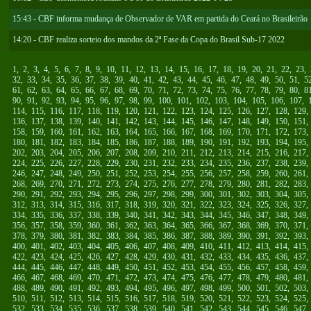
15:43 - CBF informa mudança de Observador de VAR em partida do Ceará no Brasileirão
14:20 - CBF realiza sorteio dos mandos da 2ª Fase da Copa do Brasil Sub-17 2022
1
,
2
,
3
,
4
,
5
,
6
,
7
,
8
,
9
,
10
,
11
,
12
,
13
,
14
,
15
,
16
,
17
,
18
,
19
,
20
,
21
,
22
,
23
,
32
,
33
,
34
,
35
,
36
,
37
,
38
,
39
,
40
,
41
,
42
,
43
,
44
,
45
,
46
,
47
,
48
,
49
,
50
,
51
,
5
61
,
62
,
63
,
64
,
65
,
66
,
67
,
68
,
69
,
70
,
71
,
72
,
73
,
74
,
75
,
76
,
77
,
78
,
79
,
80
,
8
90
,
91
,
92
,
93
,
94
,
95
,
96
,
97
,
98
,
99
,
100
,
101
,
102
,
103
,
104
,
105
,
106
,
107
,
114
,
115
,
116
,
117
,
118
,
119
,
120
,
121
,
122
,
123
,
124
,
125
,
126
,
127
,
128
,
129
136
,
137
,
138
,
139
,
140
,
141
,
142
,
143
,
144
,
145
,
146
,
147
,
148
,
149
,
150
,
151
158
,
159
,
160
,
161
,
162
,
163
,
164
,
165
,
166
,
167
,
168
,
169
,
170
,
171
,
172
,
173
180
,
181
,
182
,
183
,
184
,
185
,
186
,
187
,
188
,
189
,
190
,
191
,
192
,
193
,
194
,
195
202
,
203
,
204
,
205
,
206
,
207
,
208
,
209
,
210
,
211
,
212
,
213
,
214
,
215
,
216
,
217
224
,
225
,
226
,
227
,
228
,
229
,
230
,
231
,
232
,
233
,
234
,
235
,
236
,
237
,
238
,
239
246
,
247
,
248
,
249
,
250
,
251
,
252
,
253
,
254
,
255
,
256
,
257
,
258
,
259
,
260
,
261
268
,
269
,
270
,
271
,
272
,
273
,
274
,
275
,
276
,
277
,
278
,
279
,
280
,
281
,
282
,
283
290
,
291
,
292
,
293
,
294
,
295
,
296
,
297
,
298
,
299
,
300
,
301
,
302
,
303
,
304
,
305
312
,
313
,
314
,
315
,
316
,
317
,
318
,
319
,
320
,
321
,
322
,
323
,
324
,
325
,
326
,
327
334
,
335
,
336
,
337
,
338
,
339
,
340
,
341
,
342
,
343
,
344
,
345
,
346
,
347
,
348
,
349
356
,
357
,
358
,
359
,
360
,
361
,
362
,
363
,
364
,
365
,
366
,
367
,
368
,
369
,
370
,
371
378
,
379
,
380
,
381
,
382
,
383
,
384
,
385
,
386
,
387
,
388
,
389
,
390
,
391
,
392
,
393
400
,
401
,
402
,
403
,
404
,
405
,
406
,
407
,
408
,
409
,
410
,
411
,
412
,
413
,
414
,
415
422
,
423
,
424
,
425
,
426
,
427
,
428
,
429
,
430
,
431
,
432
,
433
,
434
,
435
,
436
,
437
444
,
445
,
446
,
447
,
448
,
449
,
450
,
451
,
452
,
453
,
454
,
455
,
456
,
457
,
458
,
459
466
,
467
,
468
,
469
,
470
,
471
,
472
,
473
,
474
,
475
,
476
,
477
,
478
,
479
,
480
,
481
488
,
489
,
490
,
491
,
492
,
493
,
494
,
495
,
496
,
497
,
498
,
499
,
500
,
501
,
502
,
503
510
,
511
,
512
,
513
,
514
,
515
,
516
,
517
,
518
,
519
,
520
,
521
,
522
,
523
,
524
,
525
532
,
533
,
534
,
535
,
536
,
537
,
538
,
539
,
540
,
541
,
542
,
543
,
544
,
545
,
546
,
547