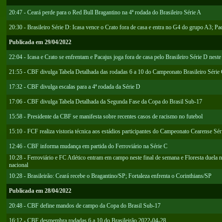
20:47 - Ceará perde para o Red Bull Bragantino na 4ª rodada do Brasileiro Série A
20:30 - Brasileiro Série D: Icasa vence o Crato fora de casa e entra no G4 do grupo A3; 
Publicada em 29/04/2022
22:04 - Icasa e Crato se enfrentam e Pacajus joga fora de casa pelo Brasileiro Série D nest
21:55 - CBF divulga Tabela Detalhada das rodadas 6 a 10 do Campeonato Brasileiro Série
17:32 - CBF divulga escalas para a 4ª rodada da Série D
17:06 - CBF divulga Tabela Detalhada da Segunda Fase da Copa do Brasil Sub-17
15:58 - Presidente da CBF se manifesta sobre recentes casos de racismo no futebol
15:10 - FCF realiza vistoria técnica aos estádios participantes do Campeonato Cearense Sér
12:46 - CBF informa mudança em partida do Ferroviário na Série C
10:28 - Ferroviário e FC Atlético entram em campo neste final de semana e Floresta duela n
nacional
10:28 - Brasileirão: Ceará recebe o Bragantino/SP; Fortaleza enfrenta o Corinthians/SP
Publicada em 28/04/2022
20:48 - CBF define mandos de campo da Copa do Brasil Sub-17
16:12 - CBF desmembra rodadas 6 a 10 do Brasileirão 2022-04-28