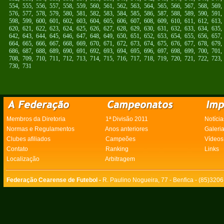
554
,
555
,
556
,
557
,
558
,
559
,
560
,
561
,
562
,
563
,
564
,
565
,
566
,
567
,
568
,
569
576
,
577
,
578
,
579
,
580
,
581
,
582
,
583
,
584
,
585
,
586
,
587
,
588
,
589
,
590
,
591
598
,
599
,
600
,
601
,
602
,
603
,
604
,
605
,
606
,
607
,
608
,
609
,
610
,
611
,
612
,
613
620
,
621
,
622
,
623
,
624
,
625
,
626
,
627
,
628
,
629
,
630
,
631
,
632
,
633
,
634
,
635
642
,
643
,
644
,
645
,
646
,
647
,
648
,
649
,
650
,
651
,
652
,
653
,
654
,
655
,
656
,
657
664
,
665
,
666
,
667
,
668
,
669
,
670
,
671
,
672
,
673
,
674
,
675
,
676
,
677
,
678
,
679
686
,
687
,
688
,
689
,
690
,
691
,
692
,
693
,
694
,
695
,
696
,
697
,
698
,
699
,
700
,
701
708
,
709
,
710
,
711
,
712
,
713
,
714
,
715
,
716
,
717
,
718
,
719
,
720
,
721
,
722
,
723
730
,
731
Membros da Diretoria
1ª Divisão 2011
Notícia
Normas e Regulamentos
Anos anteriores
Galeri
Clubes afiliados
Campeões
Vídeos
Contato
Ranking
Links
Localização
Arbitragem
Federação Cearense de Futebol -
R. Paulino Nogueira, 77 - Benfica - (85)320