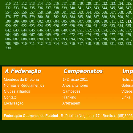
510
,
511
,
512
,
513
,
514
,
515
,
516
,
517
,
518
,
519
,
520
,
521
,
522
,
523
,
524
,
525
532
,
533
,
534
,
535
,
536
,
537
,
538
,
539
,
540
,
541
,
542
,
543
,
544
,
545
,
546
,
547
554
,
555
,
556
,
557
,
558
,
559
,
560
,
561
,
562
,
563
,
564
,
565
,
566
,
567
,
568
,
569
576
,
577
,
578
,
579
,
580
,
581
,
582
,
583
,
584
,
585
,
586
,
587
,
588
,
589
,
590
,
591
598
,
599
,
600
,
601
,
602
,
603
,
604
,
605
,
606
,
607
,
608
,
609
,
610
,
611
,
612
,
613
620
,
621
,
622
,
623
,
624
,
625
,
626
,
627
,
628
,
629
,
630
,
631
,
632
,
633
,
634
,
635
642
,
643
,
644
,
645
,
646
,
647
,
648
,
649
,
650
,
651
,
652
,
653
,
654
,
655
,
656
,
657
664
,
665
,
666
,
667
,
668
,
669
,
670
,
671
,
672
,
673
,
674
,
675
,
676
,
677
,
678
,
679
686
,
687
,
688
,
689
,
690
,
691
,
692
,
693
,
694
,
695
,
696
,
697
,
698
,
699
,
700
,
701
708
,
709
,
710
,
711
,
712
,
713
,
714
,
715
,
716
,
717
,
718
,
719
,
720
,
721
,
722
,
723
730
Membros da Diretoria
1ª Divisão 2011
Notícia
Normas e Regulamentos
Anos anteriores
Galeri
Clubes afiliados
Campeões
Vídeos
Contato
Ranking
Links
Localização
Arbitragem
Federação Cearense de Futebol -
R. Paulino Nogueira, 77 - Benfica - (85)320