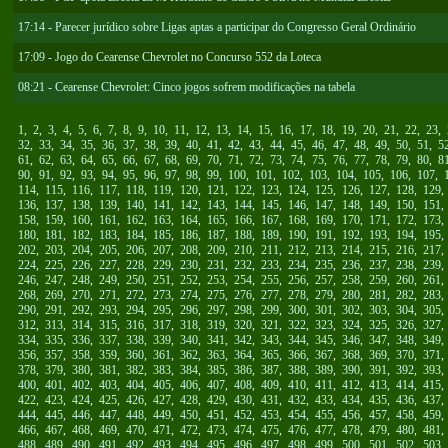
17:14 - Parecer jurídico sobre Ligas aptas a participar do Congresso Geral Ordinário
17:09 - Jogo do Cearense Chevrolet no Concurso 552 da Loteca
08:21 - Cearense Chevrolet: Cinco jogos sofrem modificações na tabela
1
,
2
,
3
,
4
,
5
,
6
,
7
,
8
,
9
,
10
,
11
,
12
,
13
,
14
,
15
,
16
,
17
,
18
,
19
,
20
,
21
,
22
,
23
,
32
,
33
,
34
,
35
,
36
,
37
,
38
,
39
,
40
,
41
,
42
,
43
,
44
,
45
,
46
,
47
,
48
,
49
,
50
,
51
,
5
61
,
62
,
63
,
64
,
65
,
66
,
67
,
68
,
69
,
70
,
71
,
72
,
73
,
74
,
75
,
76
,
77
,
78
,
79
,
80
,
8
90
,
91
,
92
,
93
,
94
,
95
,
96
,
97
,
98
,
99
,
100
,
101
,
102
,
103
,
104
,
105
,
106
,
107
,
114
,
115
,
116
,
117
,
118
,
119
,
120
,
121
,
122
,
123
,
124
,
125
,
126
,
127
,
128
,
129
136
,
137
,
138
,
139
,
140
,
141
,
142
,
143
,
144
,
145
,
146
,
147
,
148
,
149
,
150
,
151
158
,
159
,
160
,
161
,
162
,
163
,
164
,
165
,
166
,
167
,
168
,
169
,
170
,
171
,
172
,
173
180
,
181
,
182
,
183
,
184
,
185
,
186
,
187
,
188
,
189
,
190
,
191
,
192
,
193
,
194
,
195
202
,
203
,
204
,
205
,
206
,
207
,
208
,
209
,
210
,
211
,
212
,
213
,
214
,
215
,
216
,
217
224
,
225
,
226
,
227
,
228
,
229
,
230
,
231
,
232
,
233
,
234
,
235
,
236
,
237
,
238
,
239
246
,
247
,
248
,
249
,
250
,
251
,
252
,
253
,
254
,
255
,
256
,
257
,
258
,
259
,
260
,
261
268
,
269
,
270
,
271
,
272
,
273
,
274
,
275
,
276
,
277
,
278
,
279
,
280
,
281
,
282
,
283
290
,
291
,
292
,
293
,
294
,
295
,
296
,
297
,
298
,
299
,
300
,
301
,
302
,
303
,
304
,
305
312
,
313
,
314
,
315
,
316
,
317
,
318
,
319
,
320
,
321
,
322
,
323
,
324
,
325
,
326
,
327
334
,
335
,
336
,
337
,
338
,
339
,
340
,
341
,
342
,
343
,
344
,
345
,
346
,
347
,
348
,
349
356
,
357
,
358
,
359
,
360
,
361
,
362
,
363
,
364
,
365
,
366
,
367
,
368
,
369
,
370
,
371
378
,
379
,
380
,
381
,
382
,
383
,
384
,
385
,
386
,
387
,
388
,
389
,
390
,
391
,
392
,
393
400
,
401
,
402
,
403
,
404
,
405
,
406
,
407
,
408
,
409
,
410
,
411
,
412
,
413
,
414
,
415
422
,
423
,
424
,
425
,
426
,
427
,
428
,
429
,
430
,
431
,
432
,
433
,
434
,
435
,
436
,
437
444
,
445
,
446
,
447
,
448
,
449
,
450
,
451
,
452
,
453
,
454
,
455
,
456
,
457
,
458
,
459
466
,
467
,
468
,
469
,
470
,
471
,
472
,
473
,
474
,
475
,
476
,
477
,
478
,
479
,
480
,
481
488
,
489
,
490
,
491
,
492
,
493
,
494
,
495
,
496
,
497
,
498
,
499
,
500
,
501
,
502
,
503