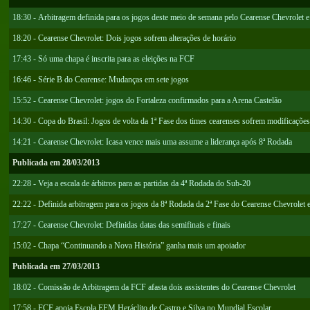
18:30 - Arbitragem definida para os jogos deste meio de semana pelo Cearense Chevrolet e
18:20 - Cearense Chevrolet: Dois jogos sofrem alterações de horário
17:43 - Só uma chapa é inscrita para as eleições na FCF
16:46 - Série B do Cearense: Mudanças em sete jogos
15:52 - Cearense Chevrolet: jogos do Fortaleza confirmados para a Arena Castelão
14:30 - Copa do Brasil: Jogos de volta da 1ª Fase dos times cearenses sofrem modificações
14:21 - Cearense Chevrolet: Icasa vence mais uma assume a liderança após 8ª Rodada
Publicada em 28/03/2013
22:28 - Veja a escala de árbitros para as partidas da 4ª Rodada do Sub-20
22:22 - Definida arbitragem para os jogos da 8ª Rodada da 2ª Fase do Cearense Chevrolet 
17:27 - Cearense Chevrolet: Definidas datas das semifinais e finais
15:02 - Chapa “Continuando a Nova História” ganha mais um apoiador
Publicada em 27/03/2013
18:02 - Comissão de Arbitragem da FCF afasta dois assistentes do Cearense Chevrolet
17:58 - FCF apoia Escola EFM Heráclito de Castro e Silva no Mundial Escolar