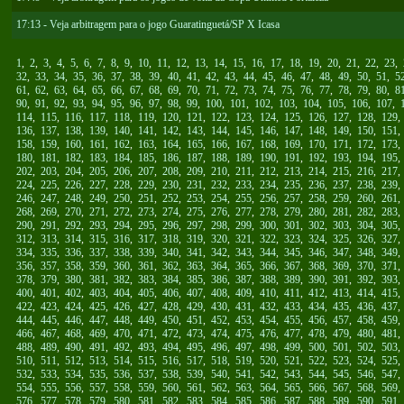
17:13 - Veja arbitragem para o jogo Guaratinguetá/SP X Icasa
1
,
2
,
3
,
4
,
5
,
6
,
7
,
8
,
9
,
10
,
11
,
12
,
13
,
14
,
15
,
16
,
17
,
18
,
19
,
20
,
21
,
22
,
23
,
32
,
33
,
34
,
35
,
36
,
37
,
38
,
39
,
40
,
41
,
42
,
43
,
44
,
45
,
46
,
47
,
48
,
49
,
50
,
51
,
5
61
,
62
,
63
,
64
,
65
,
66
,
67
,
68
,
69
,
70
,
71
,
72
,
73
,
74
,
75
,
76
,
77
,
78
,
79
,
80
,
8
90
,
91
,
92
,
93
,
94
,
95
,
96
,
97
,
98
,
99
,
100
,
101
,
102
,
103
,
104
,
105
,
106
,
107
,
114
,
115
,
116
,
117
,
118
,
119
,
120
,
121
,
122
,
123
,
124
,
125
,
126
,
127
,
128
,
129
136
,
137
,
138
,
139
,
140
,
141
,
142
,
143
,
144
,
145
,
146
,
147
,
148
,
149
,
150
,
151
158
,
159
,
160
,
161
,
162
,
163
,
164
,
165
,
166
,
167
,
168
,
169
,
170
,
171
,
172
,
173
180
,
181
,
182
,
183
,
184
,
185
,
186
,
187
,
188
,
189
,
190
,
191
,
192
,
193
,
194
,
195
202
,
203
,
204
,
205
,
206
,
207
,
208
,
209
,
210
,
211
,
212
,
213
,
214
,
215
,
216
,
217
224
,
225
,
226
,
227
,
228
,
229
,
230
,
231
,
232
,
233
,
234
,
235
,
236
,
237
,
238
,
239
246
,
247
,
248
,
249
,
250
,
251
,
252
,
253
,
254
,
255
,
256
,
257
,
258
,
259
,
260
,
261
268
,
269
,
270
,
271
,
272
,
273
,
274
,
275
,
276
,
277
,
278
,
279
,
280
,
281
,
282
,
283
290
,
291
,
292
,
293
,
294
,
295
,
296
,
297
,
298
,
299
,
300
,
301
,
302
,
303
,
304
,
305
312
,
313
,
314
,
315
,
316
,
317
,
318
,
319
,
320
,
321
,
322
,
323
,
324
,
325
,
326
,
327
334
,
335
,
336
,
337
,
338
,
339
,
340
,
341
,
342
,
343
,
344
,
345
,
346
,
347
,
348
,
349
356
,
357
,
358
,
359
,
360
,
361
,
362
,
363
,
364
,
365
,
366
,
367
,
368
,
369
,
370
,
371
378
,
379
,
380
,
381
,
382
,
383
,
384
,
385
,
386
,
387
,
388
,
389
,
390
,
391
,
392
,
393
400
,
401
,
402
,
403
,
404
,
405
,
406
,
407
,
408
,
409
,
410
,
411
,
412
,
413
,
414
,
415
422
,
423
,
424
,
425
,
426
,
427
,
428
,
429
,
430
,
431
,
432
,
433
,
434
,
435
,
436
,
437
444
,
445
,
446
,
447
,
448
,
449
,
450
,
451
,
452
,
453
,
454
,
455
,
456
,
457
,
458
,
459
466
,
467
,
468
,
469
,
470
,
471
,
472
,
473
,
474
,
475
,
476
,
477
,
478
,
479
,
480
,
481
488
,
489
,
490
,
491
,
492
,
493
,
494
,
495
,
496
,
497
,
498
,
499
,
500
,
501
,
502
,
503
510
,
511
,
512
,
513
,
514
,
515
,
516
,
517
,
518
,
519
,
520
,
521
,
522
,
523
,
524
,
525
532
,
533
,
534
,
535
,
536
,
537
,
538
,
539
,
540
,
541
,
542
,
543
,
544
,
545
,
546
,
547
554
,
555
,
556
,
557
,
558
,
559
,
560
,
561
,
562
,
563
,
564
,
565
,
566
,
567
,
568
,
569
576
,
577
,
578
,
579
,
580
,
581
,
582
,
583
,
584
,
585
,
586
,
587
,
588
,
589
,
590
,
591