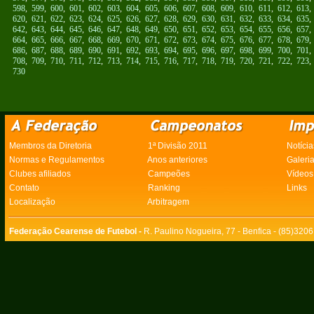
598
,
599
,
600
,
601
,
602
,
603
,
604
,
605
,
606
,
607
,
608
,
609
,
610
,
611
,
612
,
613
620
,
621
,
622
,
623
,
624
,
625
,
626
,
627
,
628
,
629
,
630
,
631
,
632
,
633
,
634
,
635
642
,
643
,
644
,
645
,
646
,
647
,
648
,
649
,
650
,
651
,
652
,
653
,
654
,
655
,
656
,
657
664
,
665
,
666
,
667
,
668
,
669
,
670
,
671
,
672
,
673
,
674
,
675
,
676
,
677
,
678
,
679
686
,
687
,
688
,
689
,
690
,
691
,
692
,
693
,
694
,
695
,
696
,
697
,
698
,
699
,
700
,
701
708
,
709
,
710
,
711
,
712
,
713
,
714
,
715
,
716
,
717
,
718
,
719
,
720
,
721
,
722
,
723
730
Membros da Diretoria
1ª Divisão 2011
Notícia
Normas e Regulamentos
Anos anteriores
Galeri
Clubes afiliados
Campeões
Vídeos
Contato
Ranking
Links
Localização
Arbitragem
Federação Cearense de Futebol -
R. Paulino Nogueira, 77 - Benfica - (85)320