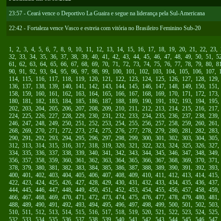
23:57 - Ceará vence o Deportivo La Guaira e segue na liderança pela Sul-Americana
22:42 - Fortaleza vence Vasco e estreia com vitória no Brasileiro Feminino Sub-20
1
,
2
,
3
,
4
,
5
,
6
,
7
,
8
,
9
,
10
,
11
,
12
,
13
,
14
,
15
,
16
,
17
,
18
,
19
,
20
,
21
,
22
,
23
,
32
,
33
,
34
,
35
,
36
,
37
,
38
,
39
,
40
,
41
,
42
,
43
,
44
,
45
,
46
,
47
,
48
,
49
,
50
,
51
,
5
61
,
62
,
63
,
64
,
65
,
66
,
67
,
68
,
69
,
70
,
71
,
72
,
73
,
74
,
75
,
76
,
77
,
78
,
79
,
80
,
8
90
,
91
,
92
,
93
,
94
,
95
,
96
,
97
,
98
,
99
,
100
,
101
,
102
,
103
,
104
,
105
,
106
,
107
,
114
,
115
,
116
,
117
,
118
,
119
,
120
,
121
,
122
,
123
,
124
,
125
,
126
,
127
,
128
,
129
136
,
137
,
138
,
139
,
140
,
141
,
142
,
143
,
144
,
145
,
146
,
147
,
148
,
149
,
150
,
151
158
,
159
,
160
,
161
,
162
,
163
,
164
,
165
,
166
,
167
,
168
,
169
,
170
,
171
,
172
,
173
180
,
181
,
182
,
183
,
184
,
185
,
186
,
187
,
188
,
189
,
190
,
191
,
192
,
193
,
194
,
195
202
,
203
,
204
,
205
,
206
,
207
,
208
,
209
,
210
,
211
,
212
,
213
,
214
,
215
,
216
,
217
224
,
225
,
226
,
227
,
228
,
229
,
230
,
231
,
232
,
233
,
234
,
235
,
236
,
237
,
238
,
239
246
,
247
,
248
,
249
,
250
,
251
,
252
,
253
,
254
,
255
,
256
,
257
,
258
,
259
,
260
,
261
268
,
269
,
270
,
271
,
272
,
273
,
274
,
275
,
276
,
277
,
278
,
279
,
280
,
281
,
282
,
283
290
,
291
,
292
,
293
,
294
,
295
,
296
,
297
,
298
,
299
,
300
,
301
,
302
,
303
,
304
,
305
312
,
313
,
314
,
315
,
316
,
317
,
318
,
319
,
320
,
321
,
322
,
323
,
324
,
325
,
326
,
327
334
,
335
,
336
,
337
,
338
,
339
,
340
,
341
,
342
,
343
,
344
,
345
,
346
,
347
,
348
,
349
356
,
357
,
358
,
359
,
360
,
361
,
362
,
363
,
364
,
365
,
366
,
367
,
368
,
369
,
370
,
371
378
,
379
,
380
,
381
,
382
,
383
,
384
,
385
,
386
,
387
,
388
,
389
,
390
,
391
,
392
,
393
400
,
401
,
402
,
403
,
404
,
405
,
406
,
407
,
408
,
409
,
410
,
411
,
412
,
413
,
414
,
415
422
,
423
,
424
,
425
,
426
,
427
,
428
,
429
,
430
,
431
,
432
,
433
,
434
,
435
,
436
,
437
444
,
445
,
446
,
447
,
448
,
449
,
450
,
451
,
452
,
453
,
454
,
455
,
456
,
457
,
458
,
459
466
,
467
,
468
,
469
,
470
,
471
,
472
,
473
,
474
,
475
,
476
,
477
,
478
,
479
,
480
,
481
488
,
489
,
490
,
491
,
492
,
493
,
494
,
495
,
496
,
497
,
498
,
499
,
500
,
501
,
502
,
503
510
,
511
,
512
,
513
,
514
,
515
,
516
,
517
,
518
,
519
,
520
,
521
,
522
,
523
,
524
,
525
532
,
533
,
534
,
535
,
536
,
537
,
538
,
539
,
540
,
541
,
542
,
543
,
544
,
545
,
546
,
547