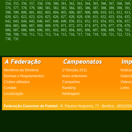
554
,
555
,
556
,
557
,
558
,
559
,
560
,
561
,
562
,
563
,
564
,
565
,
566
,
567
,
568
,
569
576
,
577
,
578
,
579
,
580
,
581
,
582
,
583
,
584
,
585
,
586
,
587
,
588
,
589
,
590
,
591
598
,
599
,
600
,
601
,
602
,
603
,
604
,
605
,
606
,
607
,
608
,
609
,
610
,
611
,
612
,
613
620
,
621
,
622
,
623
,
624
,
625
,
626
,
627
,
628
,
629
,
630
,
631
,
632
,
633
,
634
,
635
642
,
643
,
644
,
645
,
646
,
647
,
648
,
649
,
650
,
651
,
652
,
653
,
654
,
655
,
656
,
657
664
,
665
,
666
,
667
,
668
,
669
,
670
,
671
,
672
,
673
,
674
,
675
,
676
,
677
,
678
,
679
686
,
687
,
688
,
689
,
690
,
691
,
692
,
693
,
694
,
695
,
696
,
697
,
698
,
699
,
700
,
701
708
,
709
,
710
,
711
,
712
,
713
,
714
,
715
,
716
,
717
,
718
,
719
,
720
,
721
,
722
,
723
730
,
731
Membros da Diretoria
1ª Divisão 2011
Notícia
Normas e Regulamentos
Anos anteriores
Galeri
Clubes afiliados
Campeões
Vídeos
Contato
Ranking
Links
Localização
Arbitragem
Federação Cearense de Futebol -
R. Paulino Nogueira, 77 - Benfica - (85)320