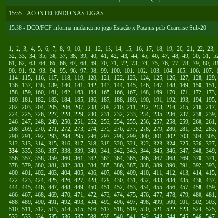
15:55 - ACONTECENDO NAS LIGAS
15:38 - DCO/FCF informa mudança no jogo Estação x Pacajus pelo Cearense Sub-20
1
,
2
,
3
,
4
,
5
,
6
,
7
,
8
,
9
,
10
,
11
,
12
,
13
,
14
,
15
,
16
,
17
,
18
,
19
,
20
,
21
,
22
,
23
,
32
,
33
,
34
,
35
,
36
,
37
,
38
,
39
,
40
,
41
,
42
,
43
,
44
,
45
,
46
,
47
,
48
,
49
,
50
,
51
,
5
61
,
62
,
63
,
64
,
65
,
66
,
67
,
68
,
69
,
70
,
71
,
72
,
73
,
74
,
75
,
76
,
77
,
78
,
79
,
80
,
8
90
,
91
,
92
,
93
,
94
,
95
,
96
,
97
,
98
,
99
,
100
,
101
,
102
,
103
,
104
,
105
,
106
,
107
,
114
,
115
,
116
,
117
,
118
,
119
,
120
,
121
,
122
,
123
,
124
,
125
,
126
,
127
,
128
,
129
136
,
137
,
138
,
139
,
140
,
141
,
142
,
143
,
144
,
145
,
146
,
147
,
148
,
149
,
150
,
151
158
,
159
,
160
,
161
,
162
,
163
,
164
,
165
,
166
,
167
,
168
,
169
,
170
,
171
,
172
,
173
180
,
181
,
182
,
183
,
184
,
185
,
186
,
187
,
188
,
189
,
190
,
191
,
192
,
193
,
194
,
195
202
,
203
,
204
,
205
,
206
,
207
,
208
,
209
,
210
,
211
,
212
,
213
,
214
,
215
,
216
,
217
224
,
225
,
226
,
227
,
228
,
229
,
230
,
231
,
232
,
233
,
234
,
235
,
236
,
237
,
238
,
239
246
,
247
,
248
,
249
,
250
,
251
,
252
,
253
,
254
,
255
,
256
,
257
,
258
,
259
,
260
,
261
268
,
269
,
270
,
271
,
272
,
273
,
274
,
275
,
276
,
277
,
278
,
279
,
280
,
281
,
282
,
283
290
,
291
,
292
,
293
,
294
,
295
,
296
,
297
,
298
,
299
,
300
,
301
,
302
,
303
,
304
,
305
312
,
313
,
314
,
315
,
316
,
317
,
318
,
319
,
320
,
321
,
322
,
323
,
324
,
325
,
326
,
327
334
,
335
,
336
,
337
,
338
,
339
,
340
,
341
,
342
,
343
,
344
,
345
,
346
,
347
,
348
,
349
356
,
357
,
358
,
359
,
360
,
361
,
362
,
363
,
364
,
365
,
366
,
367
,
368
,
369
,
370
,
371
378
,
379
,
380
,
381
,
382
,
383
,
384
,
385
,
386
,
387
,
388
,
389
,
390
,
391
,
392
,
393
400
,
401
,
402
,
403
,
404
,
405
,
406
,
407
,
408
,
409
,
410
,
411
,
412
,
413
,
414
,
415
422
,
423
,
424
,
425
,
426
,
427
,
428
,
429
,
430
,
431
,
432
,
433
,
434
,
435
,
436
,
437
444
,
445
,
446
,
447
,
448
,
449
,
450
,
451
,
452
,
453
,
454
,
455
,
456
,
457
,
458
,
459
466
,
467
,
468
,
469
,
470
,
471
,
472
,
473
,
474
,
475
,
476
,
477
,
478
,
479
,
480
,
481
488
,
489
,
490
,
491
,
492
,
493
,
494
,
495
,
496
,
497
,
498
,
499
,
500
,
501
,
502
,
503
510
,
511
,
512
,
513
,
514
,
515
,
516
,
517
,
518
,
519
,
520
,
521
,
522
,
523
,
524
,
525
532
,
533
,
534
,
535
,
536
,
537
,
538
,
539
,
540
,
541
,
542
,
543
,
544
,
545
,
546
,
547