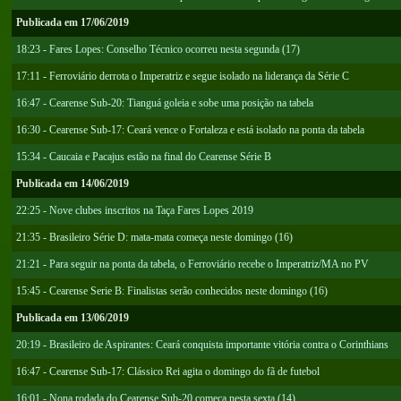
Publicada em 17/06/2019
18:23 - Fares Lopes: Conselho Técnico ocorreu nesta segunda (17)
17:11 - Ferroviário derrota o Imperatriz e segue isolado na liderança da Série C
16:47 - Cearense Sub-20: Tianguá goleia e sobe uma posição na tabela
16:30 - Cearense Sub-17: Ceará vence o Fortaleza e está isolado na ponta da tabela
15:34 - Caucaia e Pacajus estão na final do Cearense Série B
Publicada em 14/06/2019
22:25 - Nove clubes inscritos na Taça Fares Lopes 2019
21:35 - Brasileiro Série D: mata-mata começa neste domingo (16)
21:21 - Para seguir na ponta da tabela, o Ferroviário recebe o Imperatriz/MA no PV
15:45 - Cearense Serie B: Finalistas serão conhecidos neste domingo (16)
Publicada em 13/06/2019
20:19 - Brasileiro de Aspirantes: Ceará conquista importante vitória contra o Corinthians
16:47 - Cearense Sub-17: Clássico Rei agita o domingo do fã de futebol
16:01 - Nona rodada do Cearense Sub-20 começa nesta sexta (14)