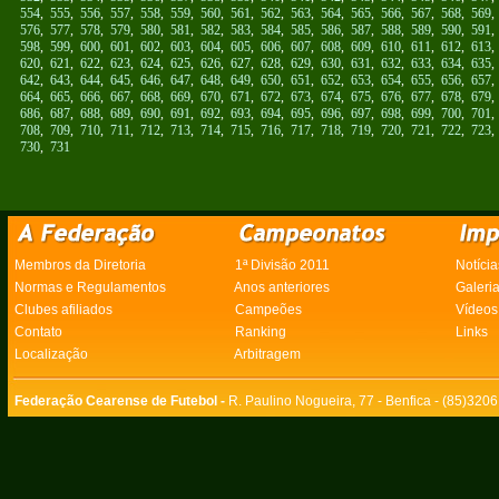
554
,
555
,
556
,
557
,
558
,
559
,
560
,
561
,
562
,
563
,
564
,
565
,
566
,
567
,
568
,
569
576
,
577
,
578
,
579
,
580
,
581
,
582
,
583
,
584
,
585
,
586
,
587
,
588
,
589
,
590
,
591
598
,
599
,
600
,
601
,
602
,
603
,
604
,
605
,
606
,
607
,
608
,
609
,
610
,
611
,
612
,
613
620
,
621
,
622
,
623
,
624
,
625
,
626
,
627
,
628
,
629
,
630
,
631
,
632
,
633
,
634
,
635
642
,
643
,
644
,
645
,
646
,
647
,
648
,
649
,
650
,
651
,
652
,
653
,
654
,
655
,
656
,
657
664
,
665
,
666
,
667
,
668
,
669
,
670
,
671
,
672
,
673
,
674
,
675
,
676
,
677
,
678
,
679
686
,
687
,
688
,
689
,
690
,
691
,
692
,
693
,
694
,
695
,
696
,
697
,
698
,
699
,
700
,
701
708
,
709
,
710
,
711
,
712
,
713
,
714
,
715
,
716
,
717
,
718
,
719
,
720
,
721
,
722
,
723
730
,
731
Membros da Diretoria
1ª Divisão 2011
Notícia
Normas e Regulamentos
Anos anteriores
Galeri
Clubes afiliados
Campeões
Vídeos
Contato
Ranking
Links
Localização
Arbitragem
Federação Cearense de Futebol -
R. Paulino Nogueira, 77 - Benfica - (85)320