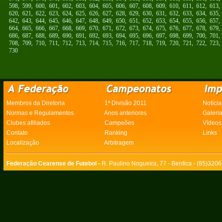
598
,
599
,
600
,
601
,
602
,
603
,
604
,
605
,
606
,
607
,
608
,
609
,
610
,
611
,
612
,
613
620
,
621
,
622
,
623
,
624
,
625
,
626
,
627
,
628
,
629
,
630
,
631
,
632
,
633
,
634
,
635
642
,
643
,
644
,
645
,
646
,
647
,
648
,
649
,
650
,
651
,
652
,
653
,
654
,
655
,
656
,
657
664
,
665
,
666
,
667
,
668
,
669
,
670
,
671
,
672
,
673
,
674
,
675
,
676
,
677
,
678
,
679
686
,
687
,
688
,
689
,
690
,
691
,
692
,
693
,
694
,
695
,
696
,
697
,
698
,
699
,
700
,
701
708
,
709
,
710
,
711
,
712
,
713
,
714
,
715
,
716
,
717
,
718
,
719
,
720
,
721
,
722
,
723
730
Membros da Diretoria
1ª Divisão 2011
Notícia
Normas e Regulamentos
Anos anteriores
Galeri
Clubes afiliados
Campeões
Vídeos
Contato
Ranking
Links
Localização
Arbitragem
Federação Cearense de Futebol -
R. Paulino Nogueira, 77 - Benfica - (85)320