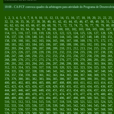
18:08 - CA/FCF convoca quadro da arbitragem para atividade do Programa de Desenvolv
1
,
2
,
3
,
4
,
5
,
6
,
7
,
8
,
9
,
10
,
11
,
12
,
13
,
14
,
15
,
16
,
17
,
18
,
19
,
20
,
21
,
22
,
23
,
32
,
33
,
34
,
35
,
36
,
37
,
38
,
39
,
40
,
41
,
42
,
43
,
44
,
45
,
46
,
47
,
48
,
49
,
50
,
51
,
5
61
,
62
,
63
,
64
,
65
,
66
,
67
,
68
,
69
,
70
,
71
,
72
,
73
,
74
,
75
,
76
,
77
,
78
,
79
,
80
,
8
90
,
91
,
92
,
93
,
94
,
95
,
96
,
97
,
98
,
99
,
100
,
101
,
102
,
103
,
104
,
105
,
106
,
107
,
114
,
115
,
116
,
117
,
118
,
119
,
120
,
121
,
122
,
123
,
124
,
125
,
126
,
127
,
128
,
129
136
,
137
,
138
,
139
,
140
,
141
,
142
,
143
,
144
,
145
,
146
,
147
,
148
,
149
,
150
,
151
158
,
159
,
160
,
161
,
162
,
163
,
164
,
165
,
166
,
167
,
168
,
169
,
170
,
171
,
172
,
173
180
,
181
,
182
,
183
,
184
,
185
,
186
,
187
,
188
,
189
,
190
,
191
,
192
,
193
,
194
,
195
202
,
203
,
204
,
205
,
206
,
207
,
208
,
209
,
210
,
211
,
212
,
213
,
214
,
215
,
216
,
217
224
,
225
,
226
,
227
,
228
,
229
,
230
,
231
,
232
,
233
,
234
,
235
,
236
,
237
,
238
,
239
246
,
247
,
248
,
249
,
250
,
251
,
252
,
253
,
254
,
255
,
256
,
257
,
258
,
259
,
260
,
261
268
,
269
,
270
,
271
,
272
,
273
,
274
,
275
,
276
,
277
,
278
,
279
,
280
,
281
,
282
,
283
290
,
291
,
292
,
293
,
294
,
295
,
296
,
297
,
298
,
299
,
300
,
301
,
302
,
303
,
304
,
305
312
,
313
,
314
,
315
,
316
,
317
,
318
,
319
,
320
,
321
,
322
,
323
,
324
,
325
,
326
,
327
334
,
335
,
336
,
337
,
338
,
339
,
340
,
341
,
342
,
343
,
344
,
345
,
346
,
347
,
348
,
349
356
,
357
,
358
,
359
,
360
,
361
,
362
,
363
,
364
,
365
,
366
,
367
,
368
,
369
,
370
,
371
378
,
379
,
380
,
381
,
382
,
383
,
384
,
385
,
386
,
387
,
388
,
389
,
390
,
391
,
392
,
393
400
,
401
,
402
,
403
,
404
,
405
,
406
,
407
,
408
,
409
,
410
,
411
,
412
,
413
,
414
,
415
422
,
423
,
424
,
425
,
426
,
427
,
428
,
429
,
430
,
431
,
432
,
433
,
434
,
435
,
436
,
437
444
,
445
,
446
,
447
,
448
,
449
,
450
,
451
,
452
,
453
,
454
,
455
,
456
,
457
,
458
,
459
466
,
467
,
468
,
469
,
470
,
471
,
472
,
473
,
474
,
475
,
476
,
477
,
478
,
479
,
480
,
481
488
,
489
,
490
,
491
,
492
,
493
,
494
,
495
,
496
,
497
,
498
,
499
,
500
,
501
,
502
,
503
510
,
511
,
512
,
513
,
514
,
515
,
516
,
517
,
518
,
519
,
520
,
521
,
522
,
523
,
524
,
525
532
,
533
,
534
,
535
,
536
,
537
,
538
,
539
,
540
,
541
,
542
,
543
,
544
,
545
,
546
,
547
554
,
555
,
556
,
557
,
558
,
559
,
560
,
561
,
562
,
563
,
564
,
565
,
566
,
567
,
568
,
569
576
,
577
,
578
,
579
,
580
,
581
,
582
,
583
,
584
,
585
,
586
,
587
,
588
,
589
,
590
,
591