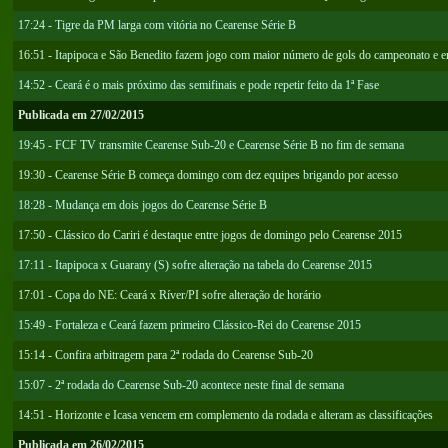
17:24 - Tigre da PM larga com vitória no Cearense Série B
16:51 - Itapipoca e São Benedito fazem jogo com maior número de gols do campeonato e
14:52 - Ceará é o mais próximo das semifinais e pode repetir feito da 1ª Fase
Publicada em 27/02/2015
19:45 - FCF TV transmite Cearense Sub-20 e Cearense Série B no fim de semana
19:30 - Cearense Série B começa domingo com dez equipes brigando por acesso
18:28 - Mudança em dois jogos do Cearense Série B
17:50 - Clássico do Cariri é destaque entre jogos de domingo pelo Cearense 2015
17:11 - Itapipoca x Guarany (S) sofre alteração na tabela do Cearense 2015
17:01 - Copa do NE: Ceará x Ríver/PI sofre alteração de horário
15:49 - Fortaleza e Ceará fazem primeiro Clássico-Rei do Cearense 2015
15:14 - Confira arbitragem para 2ª rodada do Cearense Sub-20
15:07 - 2ª rodada do Cearense Sub-20 acontece neste final de semana
14:51 - Horizonte e Icasa vencem em complemento da rodada e alteram as classificações
Publicada em 26/02/2015