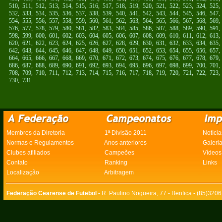
510
,
511
,
512
,
513
,
514
,
515
,
516
,
517
,
518
,
519
,
520
,
521
,
522
,
523
,
524
,
525
532
,
533
,
534
,
535
,
536
,
537
,
538
,
539
,
540
,
541
,
542
,
543
,
544
,
545
,
546
,
547
554
,
555
,
556
,
557
,
558
,
559
,
560
,
561
,
562
,
563
,
564
,
565
,
566
,
567
,
568
,
569
576
,
577
,
578
,
579
,
580
,
581
,
582
,
583
,
584
,
585
,
586
,
587
,
588
,
589
,
590
,
591
598
,
599
,
600
,
601
,
602
,
603
,
604
,
605
,
606
,
607
,
608
,
609
,
610
,
611
,
612
,
613
620
,
621
,
622
,
623
,
624
,
625
,
626
,
627
,
628
,
629
,
630
,
631
,
632
,
633
,
634
,
635
642
,
643
,
644
,
645
,
646
,
647
,
648
,
649
,
650
,
651
,
652
,
653
,
654
,
655
,
656
,
657
664
,
665
,
666
,
667
,
668
,
669
,
670
,
671
,
672
,
673
,
674
,
675
,
676
,
677
,
678
,
679
686
,
687
,
688
,
689
,
690
,
691
,
692
,
693
,
694
,
695
,
696
,
697
,
698
,
699
,
700
,
701
708
,
709
,
710
,
711
,
712
,
713
,
714
,
715
,
716
,
717
,
718
,
719
,
720
,
721
,
722
,
723
730
,
731
Membros da Diretoria
1ª Divisão 2011
Notícia
Normas e Regulamentos
Anos anteriores
Galeri
Clubes afiliados
Campeões
Vídeos
Contato
Ranking
Links
Localização
Arbitragem
Federação Cearense de Futebol -
R. Paulino Nogueira, 77 - Benfica - (85)320