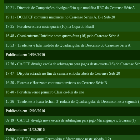
19:21 - Diretoria de Competições divulga ofício que modifica REC do Cearense Série A
19:11 - DCO/FCF comunica mudanças no Cearense Séries A, B e Sub-20
17:25 - Fortaleza estreia nesta quarta (16) na Copa do Brasil
16:48 - Ceará enfrenta Uniclinic nesta quarta-feira (16) pelo Cearense Série A
15:53 - Tiradentes é líder isolado do Quadrangular de Descenso do Cearense Série A
Publicada em 14/03/2016
17:56 - CA/FCF divulga escala de arbitragem para jogos desta quarta (16) do Cearense Sér
17:47 - Disputa acirrada no fim de semana embola tabela do Cearense Sub-20
16:50 - Floresta e Horizonte continuam invictos no Cearense Série B
16:40 - Fortaleza vence primeiro Clássico-Rei do ano
15:26 - Tiradentes x Icasa fecham 3ª rodada do Quadrangular de Descenso nesta segunda (
Publicada em 12/03/2016
09:19 - CA/FCF divulga nova escala de arbitragem para jogo Maranguape x Guarani (J)
Publicada em 11/03/2016
22:30 - FCF TV transmite Ferroviário x Maranguape neste sábado (12)