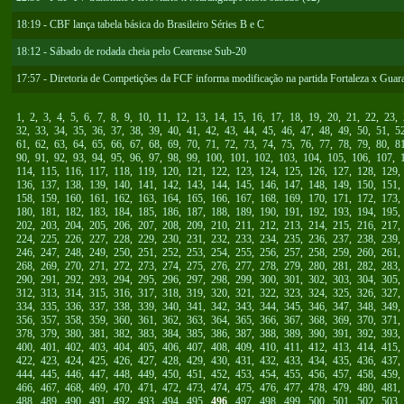
18:19 - CBF lança tabela básica do Brasileiro Séries B e C
18:12 - Sábado de rodada cheia pelo Cearense Sub-20
17:57 - Diretoria de Competições da FCF informa modificação na partida Fortaleza x Guar
1
,
2
,
3
,
4
,
5
,
6
,
7
,
8
,
9
,
10
,
11
,
12
,
13
,
14
,
15
,
16
,
17
,
18
,
19
,
20
,
21
,
22
,
23
,
32
,
33
,
34
,
35
,
36
,
37
,
38
,
39
,
40
,
41
,
42
,
43
,
44
,
45
,
46
,
47
,
48
,
49
,
50
,
51
,
5
61
,
62
,
63
,
64
,
65
,
66
,
67
,
68
,
69
,
70
,
71
,
72
,
73
,
74
,
75
,
76
,
77
,
78
,
79
,
80
,
8
90
,
91
,
92
,
93
,
94
,
95
,
96
,
97
,
98
,
99
,
100
,
101
,
102
,
103
,
104
,
105
,
106
,
107
,
114
,
115
,
116
,
117
,
118
,
119
,
120
,
121
,
122
,
123
,
124
,
125
,
126
,
127
,
128
,
129
136
,
137
,
138
,
139
,
140
,
141
,
142
,
143
,
144
,
145
,
146
,
147
,
148
,
149
,
150
,
151
158
,
159
,
160
,
161
,
162
,
163
,
164
,
165
,
166
,
167
,
168
,
169
,
170
,
171
,
172
,
173
180
,
181
,
182
,
183
,
184
,
185
,
186
,
187
,
188
,
189
,
190
,
191
,
192
,
193
,
194
,
195
202
,
203
,
204
,
205
,
206
,
207
,
208
,
209
,
210
,
211
,
212
,
213
,
214
,
215
,
216
,
217
224
,
225
,
226
,
227
,
228
,
229
,
230
,
231
,
232
,
233
,
234
,
235
,
236
,
237
,
238
,
239
246
,
247
,
248
,
249
,
250
,
251
,
252
,
253
,
254
,
255
,
256
,
257
,
258
,
259
,
260
,
261
268
,
269
,
270
,
271
,
272
,
273
,
274
,
275
,
276
,
277
,
278
,
279
,
280
,
281
,
282
,
283
290
,
291
,
292
,
293
,
294
,
295
,
296
,
297
,
298
,
299
,
300
,
301
,
302
,
303
,
304
,
305
312
,
313
,
314
,
315
,
316
,
317
,
318
,
319
,
320
,
321
,
322
,
323
,
324
,
325
,
326
,
327
334
,
335
,
336
,
337
,
338
,
339
,
340
,
341
,
342
,
343
,
344
,
345
,
346
,
347
,
348
,
349
356
,
357
,
358
,
359
,
360
,
361
,
362
,
363
,
364
,
365
,
366
,
367
,
368
,
369
,
370
,
371
378
,
379
,
380
,
381
,
382
,
383
,
384
,
385
,
386
,
387
,
388
,
389
,
390
,
391
,
392
,
393
400
,
401
,
402
,
403
,
404
,
405
,
406
,
407
,
408
,
409
,
410
,
411
,
412
,
413
,
414
,
415
422
,
423
,
424
,
425
,
426
,
427
,
428
,
429
,
430
,
431
,
432
,
433
,
434
,
435
,
436
,
437
444
,
445
,
446
,
447
,
448
,
449
,
450
,
451
,
452
,
453
,
454
,
455
,
456
,
457
,
458
,
459
466
,
467
,
468
,
469
,
470
,
471
,
472
,
473
,
474
,
475
,
476
,
477
,
478
,
479
,
480
,
481
488
,
489
,
490
,
491
,
492
,
493
,
494
,
495
,
496
,
497
,
498
,
499
,
500
,
501
,
502
,
503