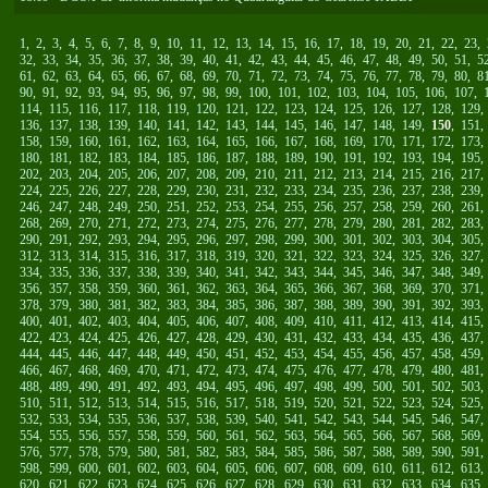
1
,
2
,
3
,
4
,
5
,
6
,
7
,
8
,
9
,
10
,
11
,
12
,
13
,
14
,
15
,
16
,
17
,
18
,
19
,
20
,
21
,
22
,
23
,
32
,
33
,
34
,
35
,
36
,
37
,
38
,
39
,
40
,
41
,
42
,
43
,
44
,
45
,
46
,
47
,
48
,
49
,
50
,
51
,
5
61
,
62
,
63
,
64
,
65
,
66
,
67
,
68
,
69
,
70
,
71
,
72
,
73
,
74
,
75
,
76
,
77
,
78
,
79
,
80
,
8
90
,
91
,
92
,
93
,
94
,
95
,
96
,
97
,
98
,
99
,
100
,
101
,
102
,
103
,
104
,
105
,
106
,
107
,
114
,
115
,
116
,
117
,
118
,
119
,
120
,
121
,
122
,
123
,
124
,
125
,
126
,
127
,
128
,
129
136
,
137
,
138
,
139
,
140
,
141
,
142
,
143
,
144
,
145
,
146
,
147
,
148
,
149
,
150
,
151
158
,
159
,
160
,
161
,
162
,
163
,
164
,
165
,
166
,
167
,
168
,
169
,
170
,
171
,
172
,
173
180
,
181
,
182
,
183
,
184
,
185
,
186
,
187
,
188
,
189
,
190
,
191
,
192
,
193
,
194
,
195
202
,
203
,
204
,
205
,
206
,
207
,
208
,
209
,
210
,
211
,
212
,
213
,
214
,
215
,
216
,
217
224
,
225
,
226
,
227
,
228
,
229
,
230
,
231
,
232
,
233
,
234
,
235
,
236
,
237
,
238
,
239
246
,
247
,
248
,
249
,
250
,
251
,
252
,
253
,
254
,
255
,
256
,
257
,
258
,
259
,
260
,
261
268
,
269
,
270
,
271
,
272
,
273
,
274
,
275
,
276
,
277
,
278
,
279
,
280
,
281
,
282
,
283
290
,
291
,
292
,
293
,
294
,
295
,
296
,
297
,
298
,
299
,
300
,
301
,
302
,
303
,
304
,
305
312
,
313
,
314
,
315
,
316
,
317
,
318
,
319
,
320
,
321
,
322
,
323
,
324
,
325
,
326
,
327
334
,
335
,
336
,
337
,
338
,
339
,
340
,
341
,
342
,
343
,
344
,
345
,
346
,
347
,
348
,
349
356
,
357
,
358
,
359
,
360
,
361
,
362
,
363
,
364
,
365
,
366
,
367
,
368
,
369
,
370
,
371
378
,
379
,
380
,
381
,
382
,
383
,
384
,
385
,
386
,
387
,
388
,
389
,
390
,
391
,
392
,
393
400
,
401
,
402
,
403
,
404
,
405
,
406
,
407
,
408
,
409
,
410
,
411
,
412
,
413
,
414
,
415
422
,
423
,
424
,
425
,
426
,
427
,
428
,
429
,
430
,
431
,
432
,
433
,
434
,
435
,
436
,
437
444
,
445
,
446
,
447
,
448
,
449
,
450
,
451
,
452
,
453
,
454
,
455
,
456
,
457
,
458
,
459
466
,
467
,
468
,
469
,
470
,
471
,
472
,
473
,
474
,
475
,
476
,
477
,
478
,
479
,
480
,
481
488
,
489
,
490
,
491
,
492
,
493
,
494
,
495
,
496
,
497
,
498
,
499
,
500
,
501
,
502
,
503
510
,
511
,
512
,
513
,
514
,
515
,
516
,
517
,
518
,
519
,
520
,
521
,
522
,
523
,
524
,
525
532
,
533
,
534
,
535
,
536
,
537
,
538
,
539
,
540
,
541
,
542
,
543
,
544
,
545
,
546
,
547
554
,
555
,
556
,
557
,
558
,
559
,
560
,
561
,
562
,
563
,
564
,
565
,
566
,
567
,
568
,
569
576
,
577
,
578
,
579
,
580
,
581
,
582
,
583
,
584
,
585
,
586
,
587
,
588
,
589
,
590
,
591
598
,
599
,
600
,
601
,
602
,
603
,
604
,
605
,
606
,
607
,
608
,
609
,
610
,
611
,
612
,
613
620
,
621
,
622
,
623
,
624
,
625
,
626
,
627
,
628
,
629
,
630
,
631
,
632
,
633
,
634
,
635