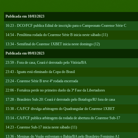
Publicada em 10/03/2023
16:23 - DCO/FCF publica Edital de inscrição para o Campeonato Cearense Série C
14:54 - Penúltima rodada do Cearense Série B inicia neste sábado (11)
13:34 - Semifinal do Cearense 1XBET inicia neste domingo (12)
Publicada em 09/03/2023
23:59 - Fora de casa, Ceará é derrotado pelo Vitória/BA
23:43 - Iguatu está eliminado da Copa do Brasil
23:24 - Cearense Série B teve 4ª rodada encerrada
22:06 - Fortaleza perde no primeiro duelo da 3ª Fase da Libertadores
17:28 - Brasileiro Sub-20: Ceará é derrotado pelo Botafogo/RJ fora de casa
15:38 - CA/FCF divulga arbitragem do Quadrangular do Cearense 1XBET
15:14 - CA/FCF publica arbitragem da rodada de abertura do Cearense Sub-17
14:23 - Cearense Sub-17 inicia neste sábado (11)
13:36 - Meninas do Vozão enfrentam o Bahia/BA pelo Brasileiro Feminino A1