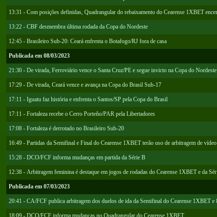
13:31 - Com posições definidas, Quadrangular do rebaixamento do Cearense 1XBET encerra
13:22 - CBF desmembra última rodada da Copa do Nordeste
12:45 - Brasileiro Sub-20: Ceará enfrenta o Botafogo/RJ fora de casa
Publicada em 08/03/2023
21:30 - De virada, Ferroviário vence o Santa Cruz/PE e segue invicto na Copa do Nordeste
17:29 - De virada, Ceará vence e avança na Copa do Brasil Sub-17
17:11 - Iguatu faz história e enfrenta o Santos/SP pela Copa do Brasil
17:11 - Fortaleza recebe o Cerro Porteño/PAR pela Libertadores
17:08 - Fortaleza é derrotado no Brasileiro Sub-20
16:49 - Partidas da Semifinal e Final do Cearense 1XBET terão uso de arbitragem de vídeo
15:28 - DCO/FCF informa mudanças em partida da Série B
12:38 - Arbitragem feminina é destaque em jogos de rodadas do Cearense 1XBET e da Séri
Publicada em 07/03/2023
20:41 - CA/FCF publica arbitragem dos duelos de ida da Semifinal do Cearense 1XBET e 8
18:09 - DCO/FCF informa mudanças no Quadrangular do Cearense 1XBET