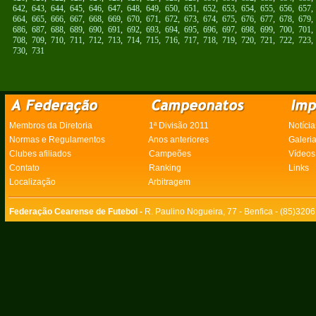
642
,
643
,
644
,
645
,
646
,
647
,
648
,
649
,
650
,
651
,
652
,
653
,
654
,
655
,
656
,
657
664
,
665
,
666
,
667
,
668
,
669
,
670
,
671
,
672
,
673
,
674
,
675
,
676
,
677
,
678
,
679
686
,
687
,
688
,
689
,
690
,
691
,
692
,
693
,
694
,
695
,
696
,
697
,
698
,
699
,
700
,
701
708
,
709
,
710
,
711
,
712
,
713
,
714
,
715
,
716
,
717
,
718
,
719
,
720
,
721
,
722
,
723
730
,
731
Membros da Diretoria
1ª Divisão 2011
Notícia
Normas e Regulamentos
Anos anteriores
Galeri
Clubes afiliados
Campeões
Vídeos
Contato
Ranking
Links
Localização
Arbitragem
Federação Cearense de Futebol -
R. Paulino Nogueira, 77 - Benfica - (85)320